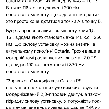
багатьох автомобілях концерну VAG – 1,0 TSI.
Він має 116 к.с. потужності і 200 Нм
обертового моменту, що є достатнім для тих,
хто просто хоче дістатися з точки А в точку Б.
Буде запропонований і більш потужний 1,5
TSI, віддача якого становить вже 148 к.с. і 250
Нм. Цю силову установку можна знайти і в
актуальному поколінні Octavia. Трохи вище в
моторній гамі розташується окгрегат 2.0 TSI,
що видає 190 к.с. потужності і 320 Нм
обертового моменту.
"Заряджена" модифікація Octavia RS
наступного покоління буде використовувати
модернізований 2,0-літровий двигун, а також
гібридну силову установку. Їх потужність поки
не відома, але вона складе не менше 245 к.с.