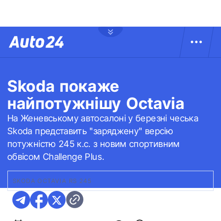
Skoda покаже
найпотужнішу Octavia
На Женевському автосалоні у березні чеська
Skoda представить "заряджену" версію
потужністю 245 к.с. з новим спортивним
обвісом Challenge Plus.
SKODA OCTAVIA RS 245