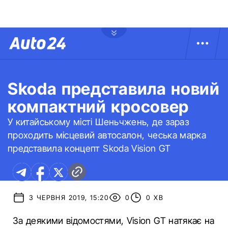
Skoda представила новий
компактний кросовер
У китайському місті Шеньчжень, де зараз
проходить місцевий автосалон, чеська марка
представила концепт Skoda Vision GT
3 ЧЕРВНЯ 2019, 15:20
0
0 ХВ
За деякими відомостями, Vision GT натякає на