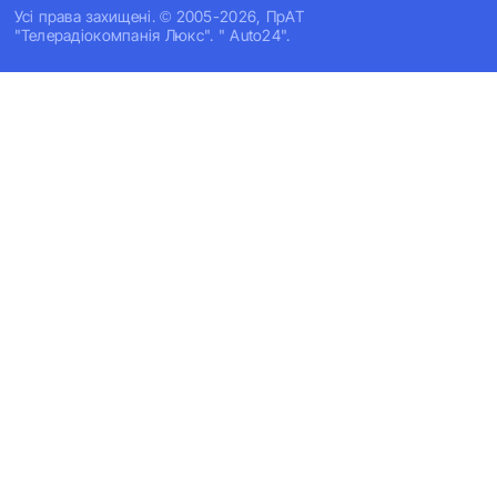
Усi права захищенi. © 2005-2026, ПрАТ
"Телерадіокомпанія Люкс". " Auto24".