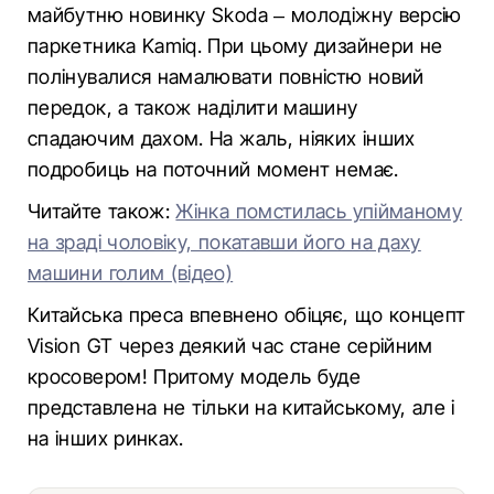
майбутню новинку Skoda – молодіжну версію
паркетника Kamiq. При цьому дизайнери не
полінувалися намалювати повністю новий
передок, а також наділити машину
спадаючим дахом. На жаль, ніяких інших
подробиць на поточний момент немає.
Читайте також:
Жінка помстилась упійманому
на зраді чоловіку, покатавши його на даху
машини голим (відео)
Китайська преса впевнено обіцяє, що концепт
Vision GT через деякий час стане серійним
кросовером! Притому модель буде
представлена не тільки на китайському, але і
на інших ринках.