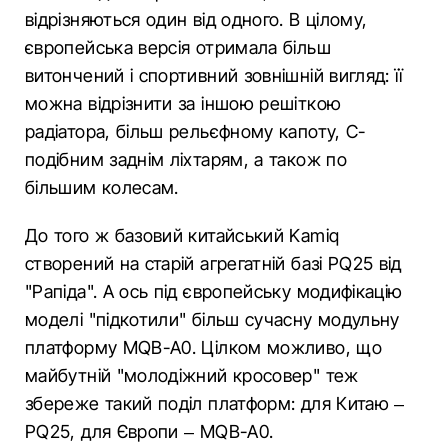
відрізняються один від одного. В цілому,
європейська версія отримала більш
витончений і спортивний зовнішній вигляд: її
можна відрізнити за іншою решіткою
радіатора, більш рельєфному капоту, С-
подібним заднім ліхтарям, а також по
більшим колесам.
До того ж базовий китайський Kamiq
створений на старій агрегатній базі PQ25 від
"Рапіда". А ось під європейську модифікацію
моделі "підкотили" більш сучасну модульну
платформу MQB-A0. Цілком можливо, що
майбутній "молодіжний кросовер" теж
збереже такий поділ платформ: для Китаю –
PQ25, для Європи – MQB-A0.