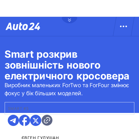
Smart розкрив
зовнішність нового
електричного кросовера
Виробник маленьких ForTwo та ForFour змінює
фокус у бік більших моделей.
SMART #5
ЄВГЕН ГУДУЩАН