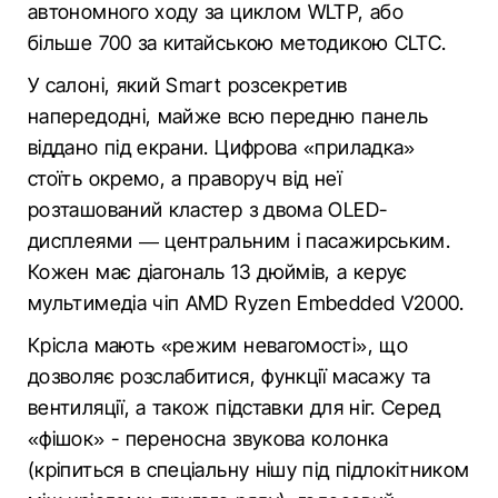
автономного ходу за циклом WLTP, або
більше 700 за китайською методикою CLTC.
У салоні, який Smart розсекретив
напередодні, майже всю передню панель
віддано під екрани. Цифрова «приладка»
стоїть окремо, а праворуч від неї
розташований кластер з двома OLED-
дисплеями — центральним і пасажирським.
Кожен має діагональ 13 дюймів, а керує
мультимедіа чіп AMD Ryzen Embedded V2000.
Крісла мають «режим невагомості», що
дозволяє розслабитися, функції масажу та
вентиляції, а також підставки для ніг. Серед
«фішок» - переносна звукова колонка
(кріпиться в спеціальну нішу під підлокітником