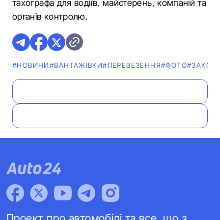
тахографа для водіїв, майстерень, компаній та
органів контролю.
#НОВИНИ
#ВАНТАЖІВКИ
#ПЕРЕВЕЗЕННЯ
#ФОТО
#ЗАКОН
Проект про автомобілі та все, що з