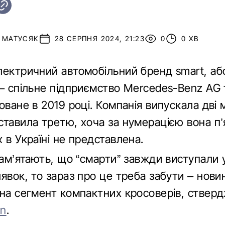
Й МАТУСЯК
28 СЕРПНЯ 2024, 21:23
0
0 ХВ
лектричний автомобільний бренд smart, аб
 – спільне підприємство Mercedes-Benz AG 
оване в 2019 році. Компанія випускала дві 
тавила третю, хоча за нумерацією вона п’я
 в Україні не представлена.
пам’ятають, що “смарти” завжди виступали у
явок, то зараз про це треба забути – нови
 на сегмент компактних кросоверів, ствер
on
.