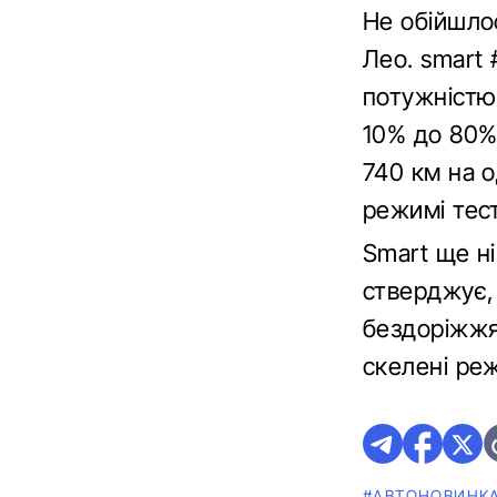
Не обійшлос
Лео. smart
потужністю
10% до 80% 
740 км на о
режимі тес
Smart ще ні
стверджує,
бездоріжжям
скелені ре
#АВТОНОВИНК