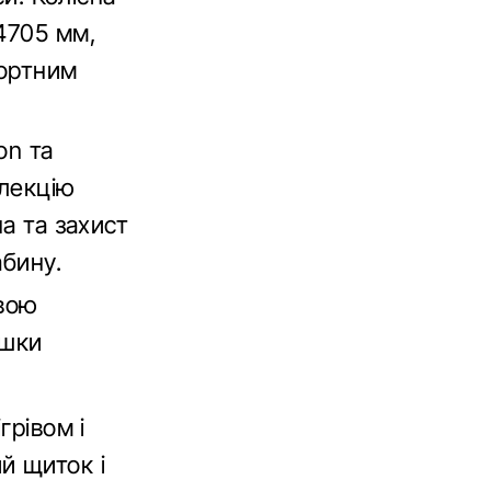
4705 мм,
портним
on та
олекцію
а та захист
абину.
овою
ушки
грівом і
й щиток і