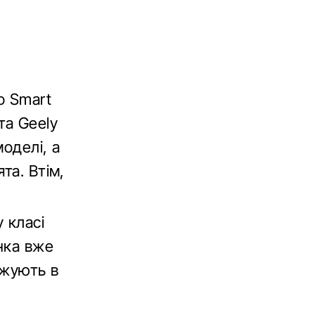
о Smart
та Geely
моделі, а
та. Втім,
 класі
нка вже
джують в