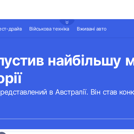
ест-драйв
Військова техніка
Вживані авто
пустив найбільшу 
орії
редставлений в Австралії. Він став к