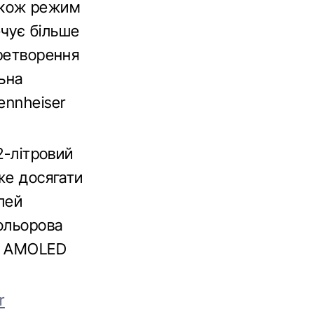
 також режим
чує більше
еретворення
ьна
ennheiser
2-літровий
же досягати
лей
ольорова
ві AMOLED
r