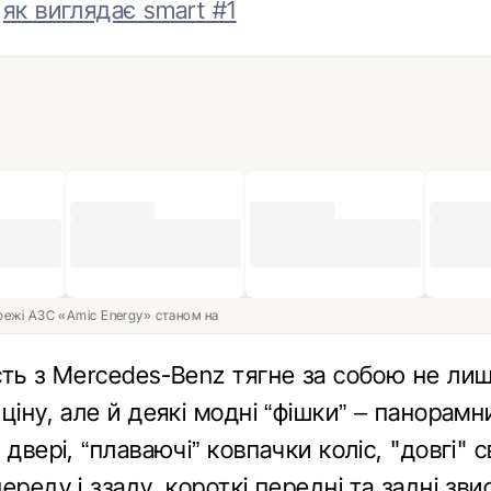
,
як виглядає smart #1
ережі АЗС «Amic Energy» станом на
сть з Mercedes-Benz тягне за собою не ли
ціну, але й деякі модні “фішки” – панорамн
 двері, “плаваючі” ковпачки коліс, "довгі" с
ереду і ззаду, короткі передні та задні зви