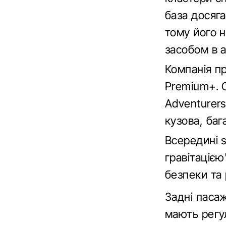
база досяг
тому його 
засобом в а
Компанія пр
Premium+. 
Adventurers
кузова, баг
Всередині s
гравітацією
безпеки та 
Задні пасаж
мають регу