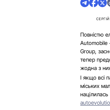
СЕРГІ
Повністю е
Automobile
Group, засн
тепер предс
жодна з них
І якщо всі 
міських мал
націлилась
autoevoluti