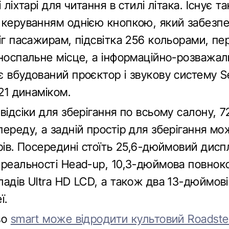
і ліхтарі для читання в стилі літака. Існує
 керуванням однією кнопкою, який забезпе
ніг пасажирам, підсвітка 256 кольорами, п
дноспальне місце, а інформаційно-розважал
є вбудований проєктор і звукову систему S
 21 динаміком.
відсіки для зберігання по всьому салону, 7
ереду, а задній простір для зберігання мо
рів. Посередині стоїть 25,6-дюймовий дисп
 реальності Head-up, 10,3-дюймова повнок
ладів Ultra HD LCD, а також два 13-дюймо
ї.
во
smart може відродити культовий Roadste