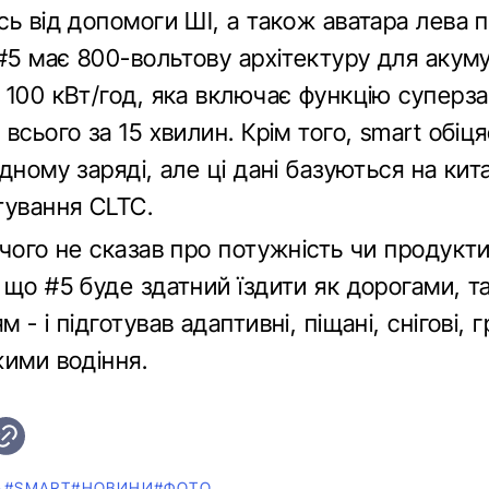
ь від допомоги ШІ, а також аватара лева 
 #5 має 800-вольтову архітектуру для акум
 100 кВт/год, яка включає функцію суперза
всього за 15 хвилин. Крім того, smart обіця
дному заряді, але ці дані базуються на ки
тування CLTC.
чого не сказав про потужність чи продукти
 що #5 буде здатний їздити як дорогами, т
 - і підготував адаптивні, піщані, снігові, г
жими водіння.
А
#SMART
#НОВИНИ
#ФОТО