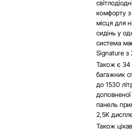
світлодіодн
комфорту з
місця для 
сидінь у о
система ма
Signature з
Також є 34 
багажник сп
до 1530 літ
доповненої
панель при
2,5K диспле
Також ціка