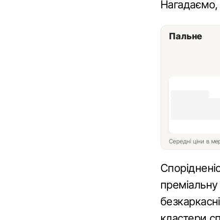
Нагадаємо
Пальне
Середні ціни в м
Споріднені
преміальну 
безкаркасні
кластери сп