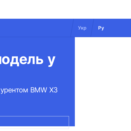
Укр
Ру
модель у
онкурентом BMW X3