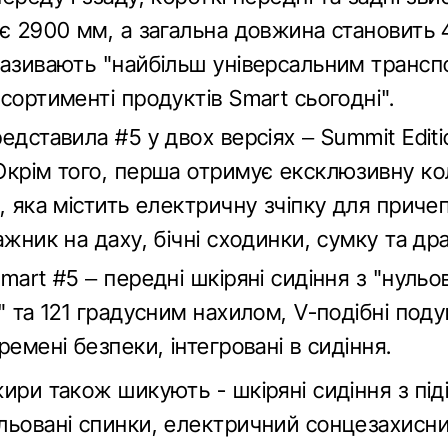
ає 2900 мм, а загальна довжина становить 
називають "найбільш універсальним транс
сортименті продуктів Smart сьогодні".
едставила #5 у двох версіях – Summit Editi
Окрім того, перша отримує ексклюзивну к
, яка містить електричну зчіпку для причеп
ажник на даху, бічні сходинки, сумку та др
mart #5 – передні шкіряні сидіння з "нуль
" та 121 градусним нахилом, V-подібні под
ремені безпеки, інтегровані в сидіння.
ири також шикують - шкіряні сидіння з піді
льовані спинки, електричний сонцезахисни