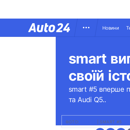
Новини
Т
smart ви
своїй іст
smart #5 вперше п
та Audi Q5..
ФОТО:
SMART
|
SMART #5