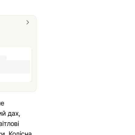
ше
ий дах,
вітлові
си. Колісна