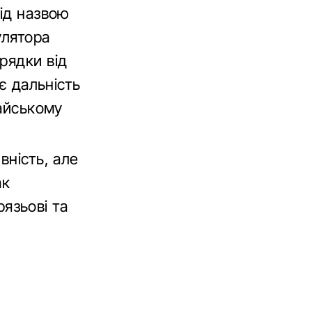
під назвою
улятора
рядки від
є дальність
тайському
вність, але
ак
рязьові та