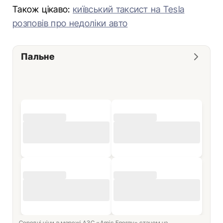
Також цікаво:
київський таксист на Tesla
розповів про недоліки авто
Пальне
Середні ціни в мережі АЗС «Amic Energy» станом на