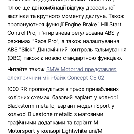
плюс ще дві комбінації відгуку дросельної
заслінки та крутного моменту двигуна. Також
пропонуються функції Engine Brake і Hill Start
Control Pro, п’ятирівнева регульована ABS у
режимах "Race Pro", а також налаштування
ABS "Slick". Динамічний контроль гальмування
(DBC) також є новою стандартною функцією.
Читайте також
BMW Motorrad представляє
електричний міні-байк Concept CE 02
1000 RR пропонується в трьох привабливих
колірних схемах: базовий варіант у кольорі
Blackstorm metallic, варіант моделі Sport у
кольорі Bluestone metallic з матовими
графічними додатками та варіант M
Motorsport у кольорі Lightwhite uni/M