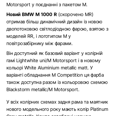
Motorsport у поєднанні з пакетом M.
Новий BMW M 1000 R
(скорочено MR)
отримав більш динамічний дизайн із новою
двопотоковою світлодіодною фарою, взятою з
моделей RR, і логотипом M у
повітрозабірнику між фарами.
Він доступний як базовий варіант у колірній
гамі Lightwhite uni/M Motorsport і в новому
кольорі White Aluminium metallic matt. У
варіанті обладнання M Competition ця фарба
також доступна разом із кольоровою схемою
Blackstorm metallic/M Motorsport.
У всіх колірних схемах задня рама та маятник
нового модельного року мають колір Platinum