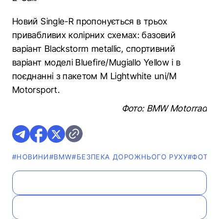
Новий Single-R пропонується в трьох
привабливих колірних схемах: базовий
варіант Blackstorm metallic, спортивний
варіант моделі Bluefire/Mugiallo Yellow і в
поєднанні з пакетом M Lightwhite uni/M
Motorsport.
Фото: BMW Motorrad
#НОВИНИ
#BMW
#БЕЗПЕКА ДОРОЖНЬОГО РУХУ
#ФОТО