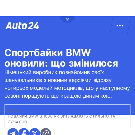
Спортбайки BMW
оновили: що змінилося
Німецький виробник познайомив своїх
шанувальників з новими версіями відразу
чотирьох моделей мотоциклів, що у наступному
сезоні порадують ще кращою динамікою.
ФОТО:
BMW MOTORRAD
|
НОВАЧКИ BMW S 1000 RR ВИГЛЯДАЮТЬ СТИЛЬНО ТА
СУЧАСНО