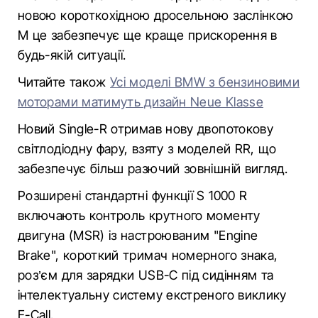
новою короткохідною дросельною заслінкою
M це забезпечує ще краще прискорення в
будь-якій ситуації.
Читайте також
Усі моделі BMW з бензиновими
моторами матимуть дизайн Neue Klasse
Новий Single-R отримав нову двопотокову
світлодіодну фару, взяту з моделей RR, що
забезпечує більш разючий зовнішній вигляд.
Розширені стандартні функції S 1000 R
включають контроль крутного моменту
двигуна (MSR) із настроюваним "Engine
Brake", короткий тримач номерного знака,
роз’єм для зарядки USB-C під сидінням та
інтелектуальну систему екстреного виклику
E-Call.