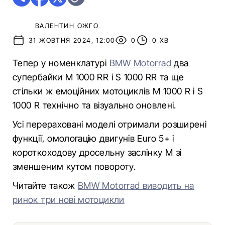
ВАЛЕНТИН ОЖГО
31 ЖОВТНЯ 2024, 12:00
0
0 ХВ
Тепер у номенклатурі
BMW Motorrad
два
супербайки M 1000 RR і S 1000 RR та ще
стільки ж емоційних мотоциклів M 1000 R і S
1000 R технічно та візуально оновлені.
Усі перераховані моделі отримали розширені
функції, омологацію двигунів Euro 5+ і
короткоходову дросельну заслінку M зі
зменшеним кутом повороту.
Читайте також
BMW Motorrad виводить на
ринок три нові мотоцикли