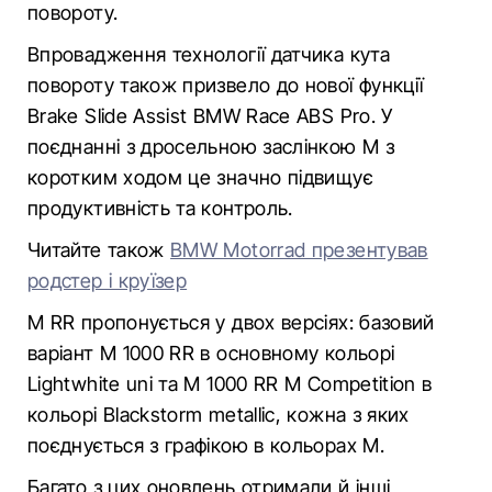
повороту.
Впровадження технології датчика кута
повороту також призвело до нової функції
Brake Slide Assist BMW Race ABS Pro. У
поєднанні з дросельною заслінкою М з
коротким ходом це значно підвищує
продуктивність та контроль.
Читайте також
BMW Motorrad презентував
родстер і круїзер
M RR пропонується у двох версіях: базовий
варіант M 1000 RR в основному кольорі
Lightwhite uni та M 1000 RR M Competition в
кольорі Blackstorm metallic, кожна з яких
поєднується з графікою в кольорах M.
Багато з цих оновлень отримали й інші