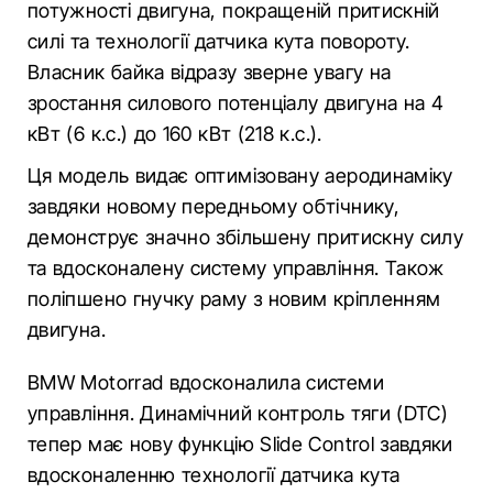
потужності двигуна, покращеній притискній
силі та технології датчика кута повороту.
Власник байка відразу зверне увагу на
зростання силового потенціалу двигуна на 4
кВт (6 к.с.) до 160 кВт (218 к.с.).
Ця модель видає оптимізовану аеродинаміку
завдяки новому передньому обтічнику,
демонструє значно збільшену притискну силу
та вдосконалену систему управління. Також
поліпшено гнучку раму з новим кріпленням
двигуна.
BMW Motorrad вдосконалила системи
управління. Динамічний контроль тяги (DTC)
тепер має нову функцію Slide Control завдяки
вдосконаленню технології датчика кута