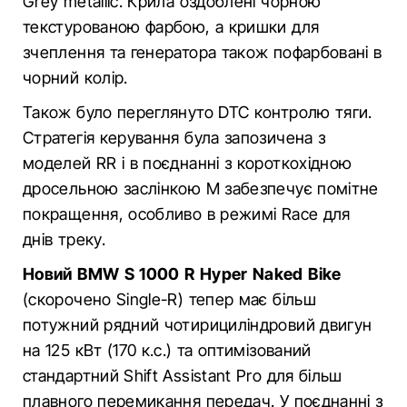
Grey metallic. Крила оздоблені чорною
текстурованою фарбою, а кришки для
зчеплення та генератора також пофарбовані в
чорний колір.
Також було переглянуто DTC контролю тяги.
Стратегія керування була запозичена з
моделей RR і в поєднанні з короткохідною
дросельною заслінкою M забезпечує помітне
покращення, особливо в режимі Race для
днів треку.
Новий BMW S 1000 R Hyper Naked Bike
(скорочено Single-R) тепер має більш
потужний рядний чотирициліндровий двигун
на 125 кВт (170 к.с.) та оптимізований
стандартний Shift Assistant Pro для більш
плавного перемикання передач. У поєднанні з