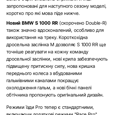
запропоновані для наступного сезону моделі,
коротко про які мова піде нижче.
Новий BMW S 1000 RR
(скорочено Double-R)
також значно вдосконалений, особливо для
використання на треку. Короткохідна
дросельна заслінка M дозволяє S 1000 RR ще
точніше реагувати на кожну команду
дросельної заслінки, нові крила забезпечують
підвищену притискну силу, нова кришка
переднього колеса з вбудованими
гальмівними каналами покращує
охолодження гальм, а нові бічні панелі
обтічника пропонують оригінальний дизайн.
Режими їзди Pro тепер є стандартними,
включаючи додаткові режими "Race Pro",