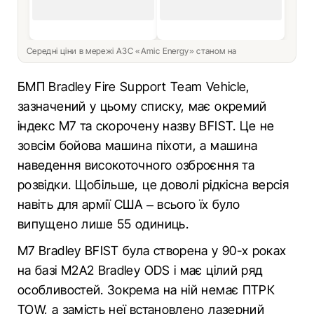
Середні ціни в мережі АЗС «Amic Energy» станом на
БМП Bradley Fire Support Team Vehicle,
зазначений у цьому списку, має окремий
індекс М7 та скорочену назву BFIST. Це не
зовсім бойова машина піхоти, а машина
наведення високоточного озброєння та
розвідки. Щобільше, це доволі рідкісна версія
навіть для армії США – всього їх було
випущено лише 55 одиниць.
М7 Bradley BFIST була створена у 90-х роках
на базі M2A2 Bradley ODS і має цілий ряд
особливостей. Зокрема на ній немає ПТРК
TOW, а замість неї встановлено лазерний