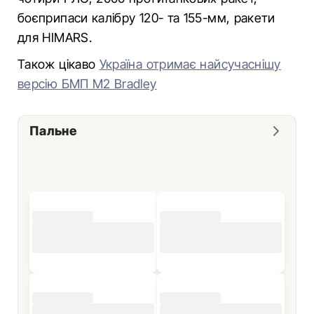
боєприпаси калібру 120- та 155-мм, ракети
для HIMARS.
Також цікаво
Україна отримає найсучаснішу
версію БМП М2 Bradley
Пальне