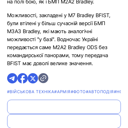
на полі бою, як і БМП M2A2 Bradley.
Можливості, закладені у М7 Bradley BFIST,
були втілені у більш сучасній версії БМП
M3A3 Bradley, які мають аналогічні
можливості "у базі". Водночас Україні
передається саме M2A2 Bradley ODS без
командирської панорами, тому передача
BFIST має доволі велике значення.
#ВІЙСЬКОВА ТЕХНІКА
#АРМІЯ
#ФОТО
#АВТОПОДІЯ
#НОВ