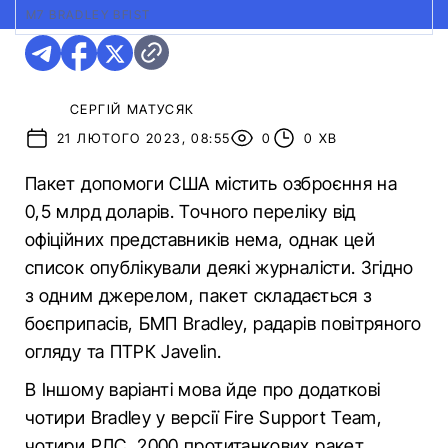
М7 ​BRADLEY ​BFIST
СЕРГІЙ МАТУСЯК
21 ЛЮТОГО 2023, 08:55
0
0 ХВ
Пакет допомоги США містить озброєння на
0,5 млрд доларів. Точного переліку від
офіційних представників нема, однак цей
список опублікували деякі журналісти. Згідно
з одним джерелом, пакет складається з
боєприпасів, БМП Bradley, радарів повітряного
огляду та ПТРК Javelin.
В Іншому варіанті мова йде про додаткові
чотири Bradley у версії Fire Support Team,
чотири РЛС, 2000 протитанкових ракет,