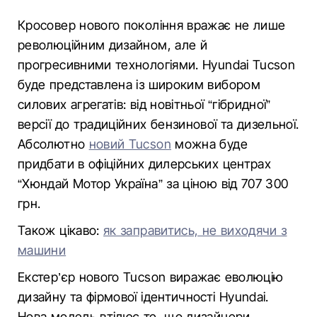
Кросовер нового покоління вражає не лише
революційним дизайном, але й
прогресивними технологіями. Hyundai Tucson
буде представлена із широким вибором
силових агрегатів: від новітньої “гібридної”
версії до традиційних бензинової та дизельної.
Абсолютно
новий Tucson
можна буде
придбати в офіційних дилерських центрах
“Хюндай Мотор Україна” за ціною від 707 300
грн.
Також цікаво:
як заправитись, не виходячи з
машини
Екстер’єр нового Tucson виражає еволюцію
дизайну та фірмової ідентичності Hyundai.
Нова модель втілює те, що дизайнери