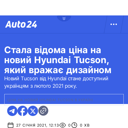
Стала відома ціна на
новий Hyundai Tucson,
який вражає дизайном
Новий Tucson від Hyundai стане доступний
українцям з лютого 2021 року.
ЦІНА НА НОВИЙ HYUNDAI TUCSON В УКРАЇНІ
27 СІЧНЯ 2021, 12:13
0
0 ХВ