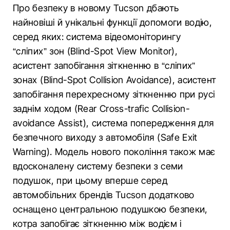
Про безпеку в новому Tucson дбають
найновіші й унікальні функції допомоги водію,
серед яких: система відеомоніторингу
“сліпих” зон (Blind-Spot View Monitor),
асистент запобігання зіткненню в “сліпих”
зонах (Blind-Spot Collision Avoidance), асистент
запобігання перехресному зіткненню при русі
заднім ходом (Rear Cross-trafic Collision-
avoidance Assist), система попередження для
безпечного виходу з автомобіля (Safe Exit
Warning). Модель нового покоління також має
вдосконалену систему безпеки з семи
подушок, при цьому вперше серед
автомобільних брендів Tucson додатково
оснащено центральною подушкою безпеки,
котра запобігає зіткненню між водієм і