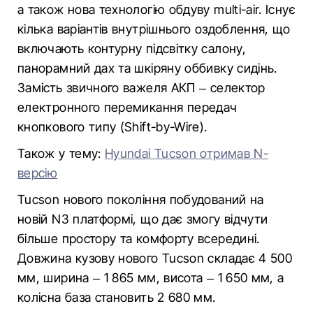
а також нова технологію обдуву multi-air. Існує
кілька варіантів внутрішнього оздоблення, що
включають контурну підсвітку салону,
панорамний дах та шкіряну оббивку сидінь.
Замість звичного важеля АКП – селектор
електронного перемикання передач
кнопкового типу (Shift-by-Wire).
Також у тему:
Hyundai Tucson отримав N-
версію
Tucson нового покоління побудований на
новій N3 платформі, що дає змогу відчути
більше простору та комфорту всередині.
Довжина кузову нового Tucson складає 4 500
мм, ширина – 1 865 мм, висота – 1 650 мм, а
колісна база становить 2 680 мм.