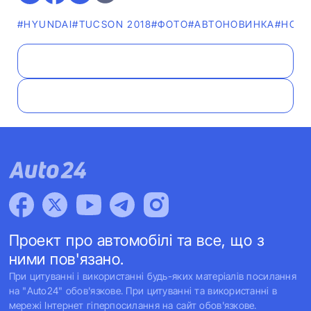
#HYUNDAI
#TUCSON 2018
#ФОТО
#АВТОНОВИНКА
#НОВ
Проект про автомобілі та все, що з
ними пов'язано.
При цитуванні і використанні будь-яких матеріалів посилання
на "Auto24" обов'язкове. При цитуванні та використанні в
мережі Інтернет гіперпосилання на сайт обов'язкове.