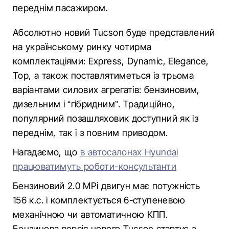
переднім пасажиром.
Абсолютно новий Tucson буде представлений
на українському ринку чотирма
комплектаціями: Express, Dynamic, Elegance,
Top, а також поставлятиметься із трьома
варіантами силових агрегатів: бензиновим,
дизельним і “гібридним”. Традиційно,
популярний позашляховик доступний як із
переднім, так і з повним приводом.
Нагадаємо, що
в автосалонах Hyundai
працюватимуть роботи-консультанти
Бензиновий 2.0 MPi двигун має потужність
156 к.с. і комплектується 6-ступеневою
механічною чи автоматичною КПП.
Бензинова версія нового Tucson стартує з