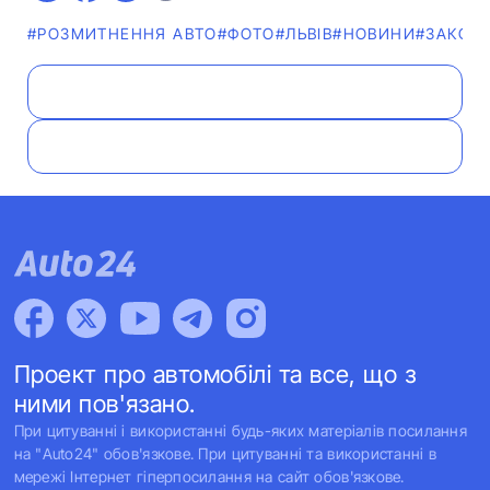
#РОЗМИТНЕННЯ АВТО
#ФОТО
#ЛЬВІВ
#НОВИНИ
#ЗАКОН
Проект про автомобілі та все, що з
ними пов'язано.
При цитуванні і використанні будь-яких матеріалів посилання
на "Auto24" обов'язкове. При цитуванні та використанні в
мережі Інтернет гіперпосилання на сайт обов'язкове.