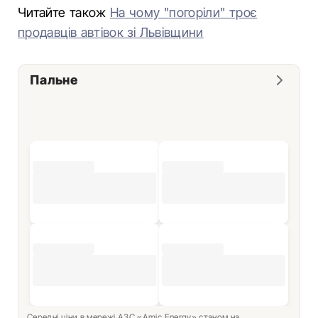
Читайте також
На чому "погоріли" троє
продавців автівок зі Львівщини
Пальне
Середні ціни в мережі АЗС «Amic Energy» станом на