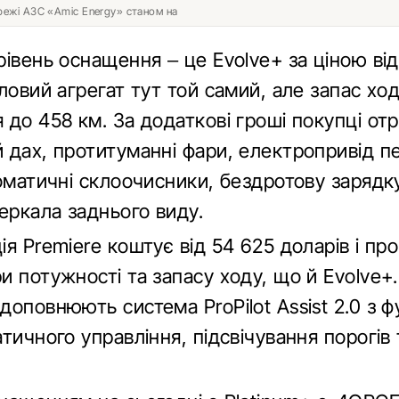
ережі АЗС «Amic Energy» станом на
івень оснащення – це Evolve+ за ціною від
ловий агрегат тут той самий, але запас хо
 до 458 км. За додаткові гроші покупці о
 дах, протитуманні фари, електропривід п
томатичні склоочисники, бездротову зарядк
еркала заднього виду.
я Premiere коштує від 54 625 доларів і про
и потужності та запасу ходу, що й Evolve+
оповнюють система ProPilot Assist 2.0 з ф
тичного управління, підсвічування порогів 