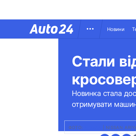
Новини
Т
Стали ві
кросовер
Новинка стала до
отримувати машин
ФОТО:
NISSAN
|
NISSAN ARIY