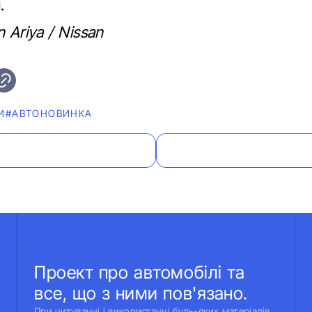
.
 Ariya / Nissan
И
#АВТОНОВИНКА
Проект про автомобілі та
все, що з ними пов'язано.
При цитуванні і використанні будь-яких матеріалів