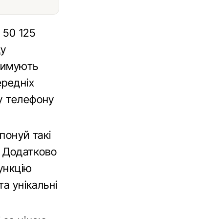
 50 125
ду
тримують
ередніх
у телефону
понуй такі
. Додатково
ункцію
та унікальні