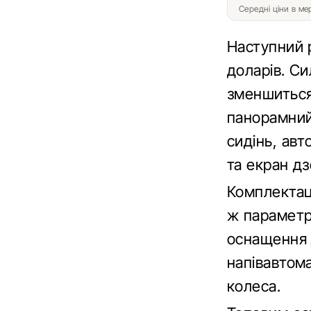
Середні ціни в м
Наступний р
доларів. Си
зменшиться
панорамний
сидінь, ав
та екран дз
Комплектаці
ж параметр
оснащення д
напівавтома
колеса.