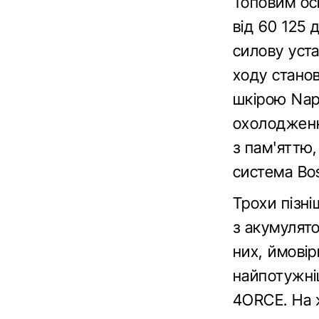
Топовим ос
від 60 125 
силову уста
ходу станов
шкірою Nap
охолодженн
з пам'яттю
система Bos
Трохи пізні
з акумулят
них, ймовір
найпотужніш
4ORCE. На ж