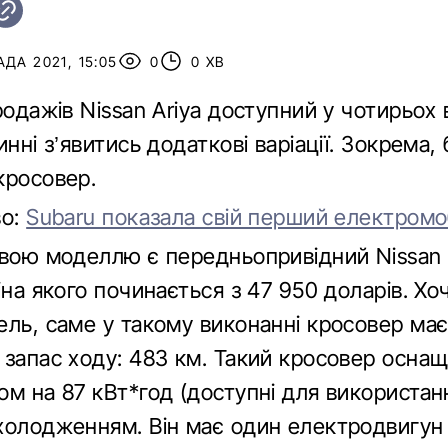
ДА 2021, 15:05
0
0 ХВ
родажів Nissan Ariya доступний у чотирьох в
инні з’явитись додаткові варіації. Зокрема,
кросовер.
во:
Subaru показала свій перший електромо
овою моделлю є передньопривідний Nissan 
іна якого починається з 47 950 доларів. Хо
ель, саме у такому виконанні кросовер ма
 запас ходу: 483 км. Такий кросовер осна
м на 87 кВт*год (доступні для використанн
холодженням. Він має один електродвигун