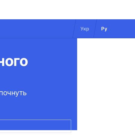
Укр
Ру
ного
 почнуть