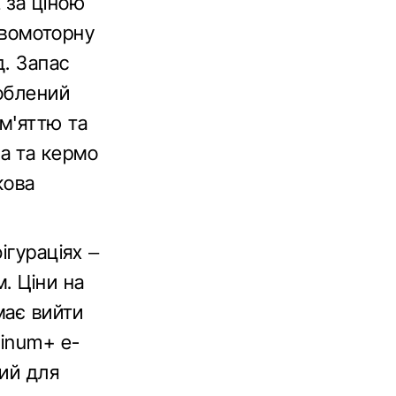
 за ціною
 двомоторну
д. Запас
доблений
м'яттю та
а та кермо
кова
ігураціях –
. Ціни на
має вийти
tinum+ e-
ний для