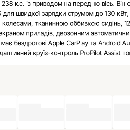
238 к.с. із приводом на передню вісь. Він
 для швидкої зарядки струмом до 130 кВт,
колесами, тканинною оббивкою сидінь, 12
краном приладів, двозонним автоматични
має бездротові Apple CarPlay та Android Au
адаптивний круїз-контроль ProPilot Assist т