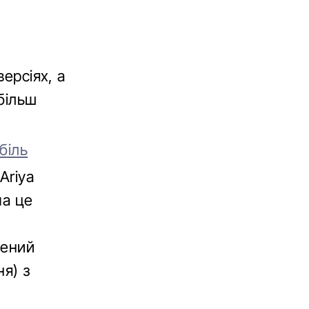
ерсіях, а
 більш
біль
Ariya
ча це
є
щений
я) з