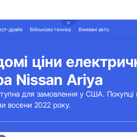
ест-драйв
Військова техніка
Вживані авто
домі ціни електрич
а Nissan Ariya
ступна для замовлення у США. Покупці
и восени 2022 року.
A 2022