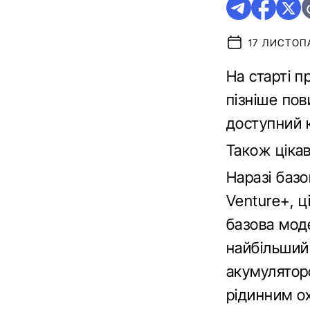
17 ЛИСТОПА
На старті п
пізніше пов
доступний 
Також ціка
Наразі баз
Venture+, ц
базова мод
найбільший
акумуляторо
рідинним о