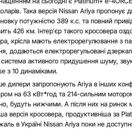
нащенням на сьогодні є Platinum+ e-4ORCE
доларів. Така версія Nissan Ariya пропонує
новку потужністю 389 к.с. та повний приві
ить 426 км. Інтер’єр такого кросовера оз
pa, крісла мають електрорегулювання з па
я, додаються електрорегульовані дзеркал
, система активного придушення шуму, зву
e з 10 динаміками.
ше дилери запропонують Ariya в інших конф
ором на 63 кВт*год та 214-сильним мотором
но, будуть нижчими. А після них на ринок 
а версія кросовера, продуктивніша за Pla
аль в Україні Nissan Ariya поки не доступ