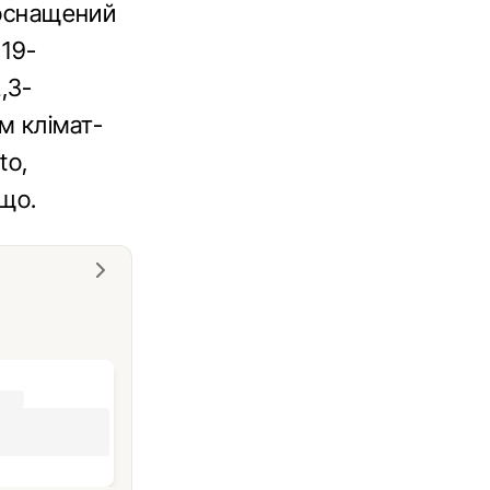
 оснащений
 19-
,3-
м клімат-
to,
ощо.