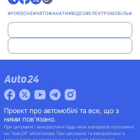
#PORSCHE
#АВТОФАНАТИ
#ВІДЕО
#ЕЛЕКТРОМОБІЛЬ
#НО
Проект про автомобілі та все, що з
ними пов'язано.
При цитуванні і використанні будь-яких матеріалів посилання
на "Auto24" обов'язкове. При цитуванні та використанні в
мережі Інтернет гіперпосилання на сайт обов'язкове.