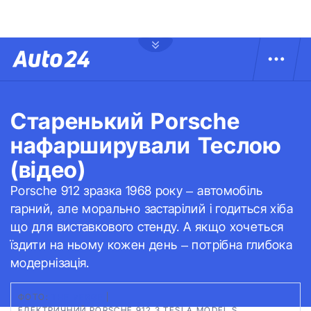
Старенький Porsche
нафарширували Теслою
(відео)
Porsche 912 зразка 1968 року – автомобіль
гарний, але морально застарілий і годиться хіба
що для виставкового стенду. А якщо хочеться
їздити на ньому кожен день – потрібна глибока
модернізація.
ФОТО:
THE VERGE
|
ЕЛЕКТРИЧНИЙ PORSCHE 912 З TESLA MODEL S