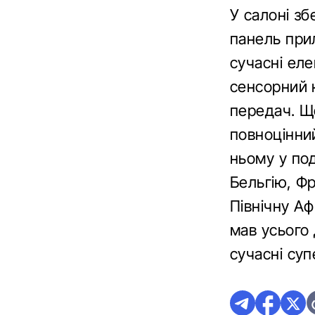
У салоні зб
панель прил
сучасні ел
сенсорний 
передач. Щ
повноцінни
ньому у по
Бельгію, Фр
Північну А
мав усього
сучасні су