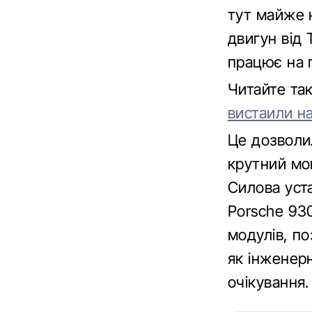
тут майже 
двигун від 
працює на п
Читайте та
вистаили н
Це дозволи
крутний мо
Силова уст
Porsche 93
модулів, по
як інженер
очікування.