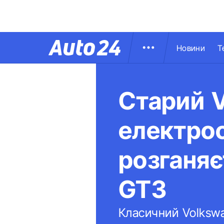
Новини
Т
Старий V
електрос
розганяє
GT3
Класичний Volkswa