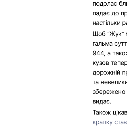
подолає бл
падає до п
настільки р
Щоб “Жук” м
гальма сут
944, а тако
кузов тепер
дорожній п
та невелик
збережено 
видає.
Також ціка
крапку ста