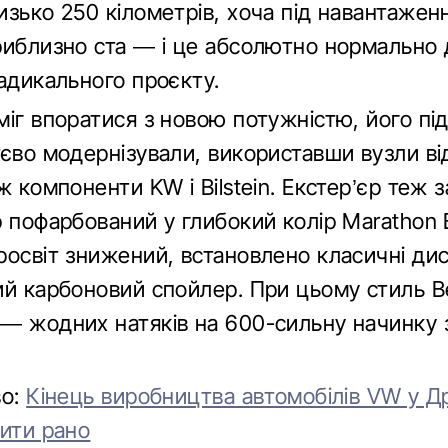
изько 250 кілометрів, хоча під навантаже
риблизно ста — і це абсолютно нормально 
адикального проєкту.
іг впоратися з новою потужністю, його під
тєво модернізували, використавши вузли ві
ж компоненти KW і Bilstein. Екстер’єр теж з
 пофарбований у глибокий колір Marathon 
росвіт знижений, встановлено класичні ди
ий карбоновий спойлер. При цьому стиль B
— жодних натяків на 600-сильну начинку з
во:
Кінець виробництва автомобілів VW у Др
вити рано