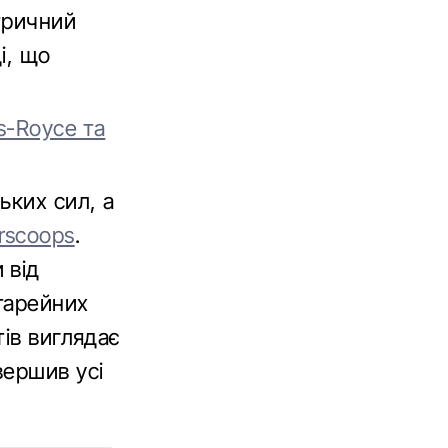
тричний
і, що
s-Royce та
ьких сил, а
rscoops
.
 від
тарейних
тів виглядає
вершив усі