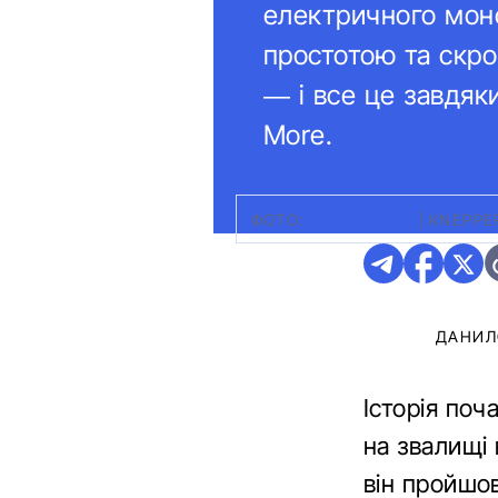
електричного монс
простотою та скр
— і все це завдяк
More.
ФОТО:
CARSCOOPS
|
KNEPPE
ДАНИЛ
Історія поч
на звалищі 
він пройшо