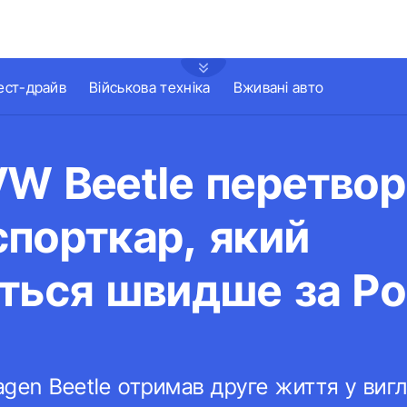
ест-драйв
Військова техніка
Вживані авто
W Beetle перетвор
порткар, який
ться швидше за Po
gen Beetle отримав друге життя у виг