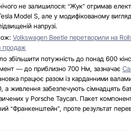
нічого не залишилося: “Жук” отримав елек
Tesla Model S, але у модифікованому вигляд
ідвищеній напрузі.
кож:
Volkswagen Beetle перетворили на Roll
а продаж
ло збільшити потужність до понад 600 кінс
мент — до приблизно 700 Нм, зазначає
Ca
ановка працює разом із карданними валами
0, а живлення забезпечують сімнадцять ба
зичених у Porsche Taycan. Пакет компонен
ний “Франкенштейн”, проте результат пере