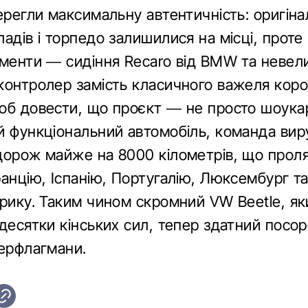
ерегли максимальну автентичність: оригіна
адів і торпедо залишилися на місці, проте
ементи — сидіння Recaro від BMW та невел
контролер замість класичного важеля кор
об довести, що проєкт — не просто шоукар
й функціональний автомобіль, команда ви
дорож майже на 8000 кілометрів, що проля
анцію, Іспанію, Португалію, Люксембург та
фрику. Таким чином скромний VW Beetle, як
 десятки кінських сил, тепер здатний посо
перфлагмани.