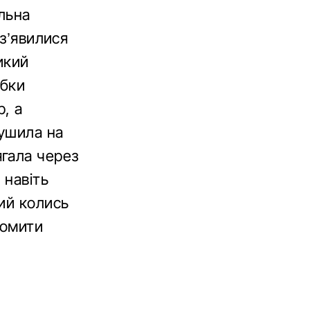
льна
 з’явилися
икий
обки
, а
рушила на
гала через
 навіть
ий колись
ромити