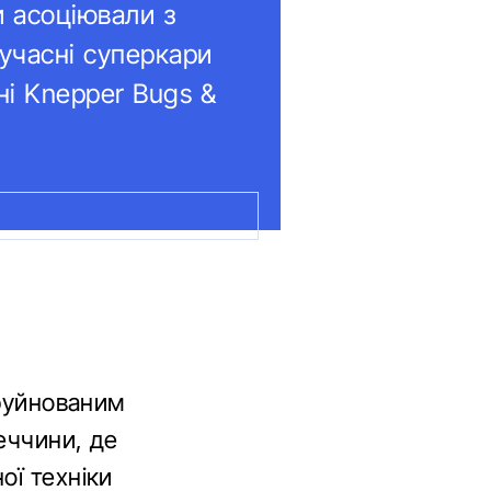
и асоціювали з
учасні суперкари
ні Knepper Bugs &
зруйнованим
меччини, де
ої техніки