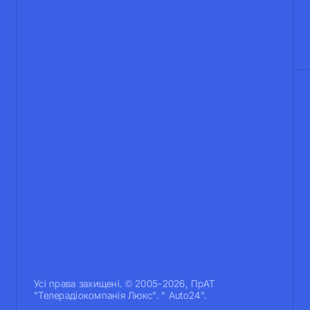
Усi права захищенi. © 2005-2026, ПрАТ
"Телерадіокомпанія Люкс". " Auto24".