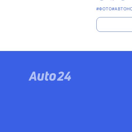
#ФОТО
#АВТОН