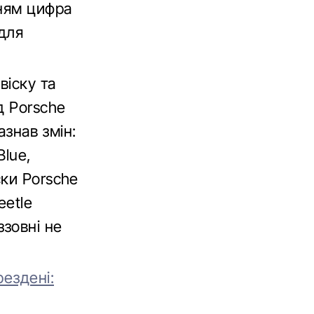
нням цифра
для
віску та
д Porsche
азнав змін:
Blue,
ски Porsche
eetle
зовні не
ездені: