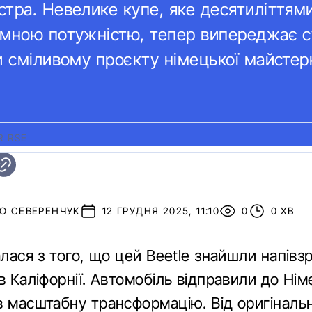
тра. Невелике купе, яке десятиліттям
омною потужністю, тепер випереджає с
и сміливому проєкту німецької майстер
R RSE
О СЕВЕРЕНЧУК
12 ГРУДНЯ 2025, 11:10
0
0 ХВ
алася з того, що цей Beetle знайшли напів
в Каліфорнії. Автомобіль відправили до Ні
в масштабну трансформацію. Від оригінальн