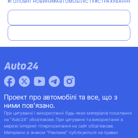
#ГОЛОВНІ НОВИНИ
#АВТОМОБІЛІСТУ
#СТРАХУВАННЯ
#
Проект про автомобілі та все, що з
ними пов'язано.
При цитуванні і використанні будь-яких матеріалів посилання
на "Auto24" обов'язкове. При цитуванні та використанні в
мережі Інтернет гіперпосилання на сайт обов'язкове.
Матеріали зі знаком "Реклама" публікуються на правах