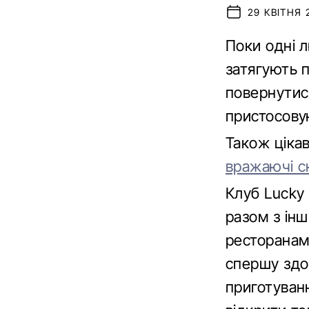
29 КВІТНЯ 
Поки одні 
затягують п
повернутись
пристосову
Також ціка
вражаючі с
Клуб Lucky 
разом з інш
ресторанам
спершу здо
приготуванн