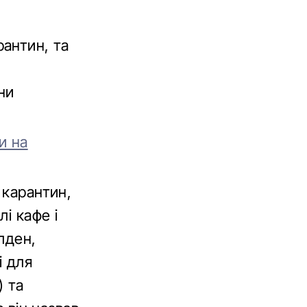
антин, та
ни
и на
 карантин,
і кафе і
лден,
і для
) та