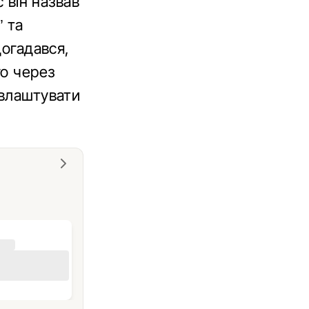
с він назвав
” та
догадався,
го через
 влаштувати