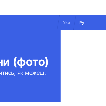
Укр
Ру
є
ни (фото)
титись, як можеш.