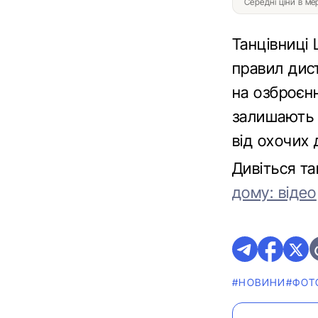
Середні ціни в м
Танцівниці
правил дис
на озброєнн
залишають 
від охочих 
Дивіться т
дому: відео
#НОВИНИ
#ФОТ