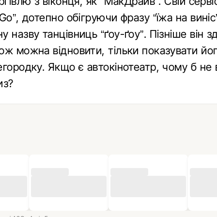
ргівлю з віконця, як “МакДрайв”. Свій серві
Go”, дотепно обігруючи фразу “їжа на виніс
 назву танцівниць “ґоу-ґоу”. Пізніше він з
ож можна відновити, тільки показувати йо
егородку. Якщо є автокінотеатр, чому б не
из?