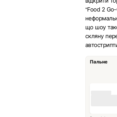
відкрити то
“Food 2 Go-
неформальну
що шоу так
скляну пер
автострипт
Пальне