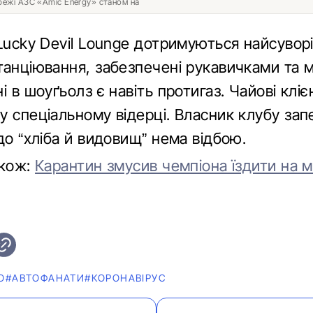
ережі АЗС «Amic Energy» станом на
 Lucky Devil Lounge дотримуються найсувор
танціювання, забезпечені рукавичками та
і в шоуґьолз є навіть протигаз. Чайові кліє
у спеціальному відерці. Власник клубу зап
до “хліба й видовищ” нема відбою.
акож:
Карантин змусив чемпіона їздити на м
О
#АВТОФАНАТИ
#КОРОНАВІРУС