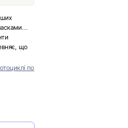
іших
 масками…
нти
евняє, що
отоциклі по