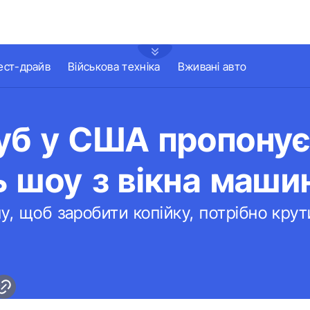
ест-драйв
Військова техніка
Вживані авто
уб у США пропону
 шоу з вікна маши
у, щоб заробити копійку, потрібно кру