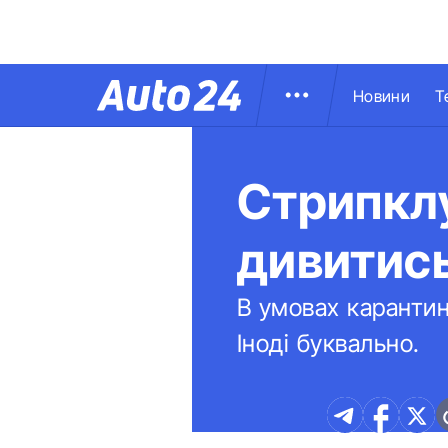
Новини
Т
Стрипкл
дивитись
В умовах карантин
Іноді буквально.