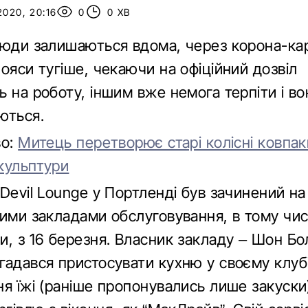
2020, 20:16
0
0 ХВ
люди залишаються вдома, через корона-кар
ояси тугіше, чекаючи на офіційний дозвіл
 на роботу, іншим вже немога терпіти і во
ються.
во:
Митець перетворює старі колісні ковпак
кульптури
Devil Lounge у Портленді був зачинений на
ими закладами обслуговування, в тому числ
и, з 16 березня. Власник закладу – Шон Бо
гадався пристосувати кухню у своєму клуб
я їжі (раніше пропонувались лише закуски