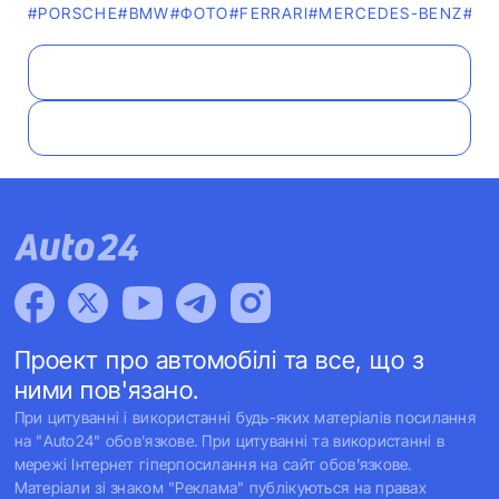
#PORSCHE
#BMW
#ФОТО
#FERRARI
#MERCEDES-BENZ
#АВ
Проект про автомобілі та все, що з
ними пов'язано.
При цитуванні і використанні будь-яких матеріалів посилання
на "Auto24" обов'язкове. При цитуванні та використанні в
мережі Інтернет гіперпосилання на сайт обов'язкове.
Матеріали зі знаком "Реклама" публікуються на правах