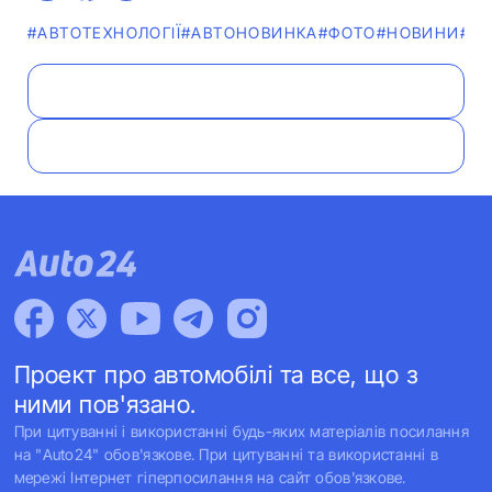
#АВТОТЕХНОЛОГІЇ
#АВТОНОВИНКА
#ФОТО
#НОВИНИ
#ВІ
Проект про автомобілі та все, що з
ними пов'язано.
При цитуванні і використанні будь-яких матеріалів посилання
на "Auto24" обов'язкове. При цитуванні та використанні в
мережі Інтернет гіперпосилання на сайт обов'язкове.