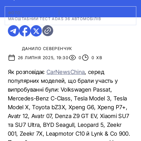
ФОТО:
CARNEWSCHINA
|
МАСШТАБНИЙ ТЕСТ ADAS 36 АВТОМОБІЛІВ
ДАНИЛО СЕВЕРЕНЧУК
26 ЛИПНЯ 2025, 19:30
0
0 ХВ
Як розповідає
CarNewsChina
, серед
популярних моделей, що брали участь у
випробуванні були: Volkswagen Passat,
Mercedes-Benz C-Class, Tesla Model 3, Tesla
Model X, Toyota bZ3X, Xpeng G6, Xpeng P7+,
Avatr 12, Avatr 07, Denza Z9 GT EV, Xiaomi SU7
та SU7 Ultra, BYD Seagull, Leopard 5, Zeekr
001, Zeekr 7X, Leapmotor C10 й Lynk & Co 900.