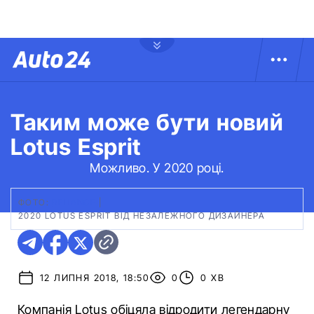
Таким може бути новий
Lotus Esprit
Можливо. У 2020 році.
ФОТО:
ВEHANCE
|
2020 LOTUS ESPRIT ВІД НЕЗАЛЕЖНОГО ДИЗАЙНЕРА
12 ЛИПНЯ 2018, 18:50
0
0 ХВ
Компанія Lotus обіцяла відродити легендарну