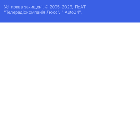
Усi права захищенi. © 2005-2026, ПрАТ
"Телерадіокомпанія Люкс". " Auto24".