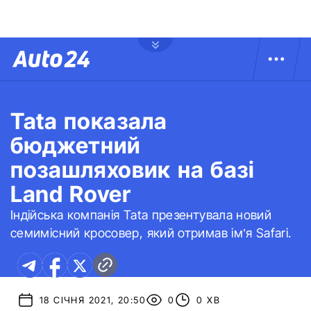
Tata показала
бюджетний
позашляховик на базі
Land Rover
Індійська компанія Tata презентувала новий
семимісний кросовер, який отримав ім’я Safari.
18 СІЧНЯ 2021, 20:50
0
0 ХВ