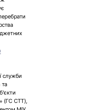
ує
 перебрати
рства
юджетних
0
ої служби
 та
б'єкти
» (ГС СТТ),
нентом МІУ.