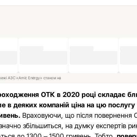
ережі АЗС «Amic Energy» станом на
роходження ОТК в 2020 році складає бл
ле в деяких компаній ціна на цю послуг
ривень.
Враховуючи, що після повернення 
значно збільшиться, на думку експертів рин
ться до 1300 – 1500 гривень. Тобто,
повер