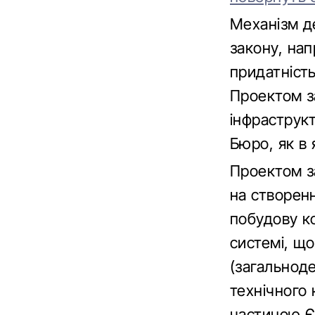
Механізм д
закону, на
придатність
Проектом з
інфраструк
Бюро, як в я
Проектом з
на створенн
побудову ко
системі, щ
(загальнод
технічного
частиною Є