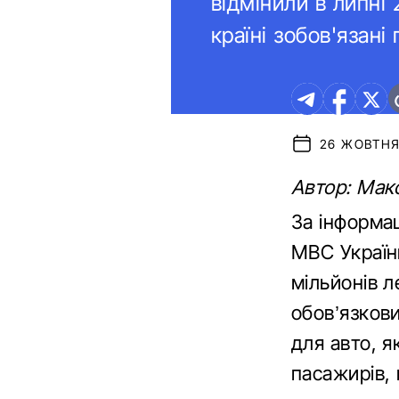
відмінили в липні 
країні зобов'язані
26 ЖОВТНЯ 
Автор: Мак
За інформа
МВС України
мільйонів л
обов’язков
для авто, 
пасажирів,