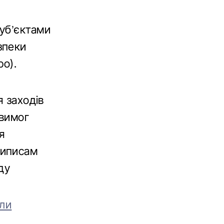
уб’єктами
зпеки
ро).
я заходів
 вимог
я
риписам
ду
оли