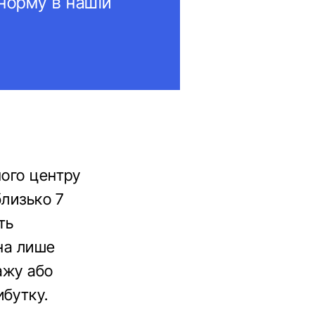
 норму в нашій
ного центру
близько 7
ть
нна лише
ажу або
ибутку.