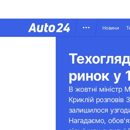
Новини
Т
Техогляд
ринок у 
В жовтні міністр 
Криклій розповів 
залишилося узгод
Нагадаємо, обов'я