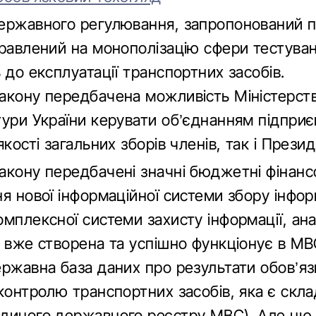
ержавного регулювання, запропонований 
правлений на монополізацію сфери тестува
 до експлуатації транспортних засобів.
акону передбачена можливість Міністерст
тури України керувати об’єднанням підприє
кості загальних зборів членів, так і Президі
акону передбачені значні бюджетні фінанс
я нової інформаційної системи збору інфор
мплексної системи захисту інформації, ана
о вже створена та успішно функціонує в МВ
ержавна база даних про результати обов’яз
 контролю транспортних засобів, яка є скл
диного державного реєстру МВС). Але цю