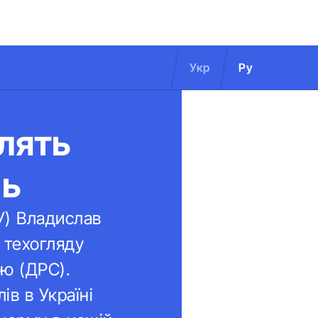
Укр
Ру
ілять
нь
ІУ) Владислав
 техогляду
ю (ДРС).
ів в Україні