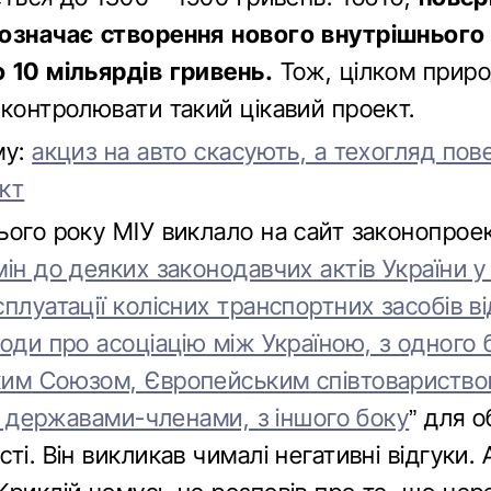
означає створення нового внутрішнього
 10 мільярдів гривень.
Тож, цілком прир
 контролювати такий цікавий проект.
му:
акциз на авто скасують, а техогляд пов
кт
ього року МІУ виклало на сайт законопроек
ін до деяких законодавчих актів України у
плуатації колісних транспортних засобів в
оди про асоціацію між Україною, з одного б
им Союзом, Європейським співтовариством
їх державами-членами, з іншого боку
” для 
ті. Він викликав чималі негативні відгуки. 