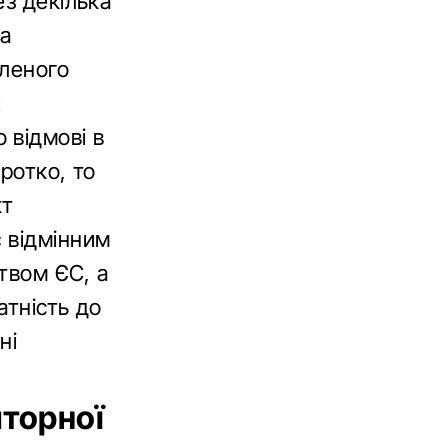
ез декілька
на
вленого
х
 відмові в
ротко, то
кт
 відмінним
ством ЄС, а
атність до
ні
яторної