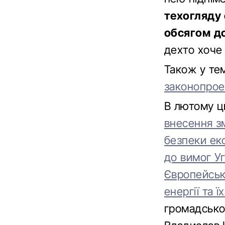
техогляду 
обсягом до
дехто хоче
Також у те
законопрое
В лютому ц
внесення зм
безпеки екс
до вимог Уг
Європейськ
енергії та 
громадськос