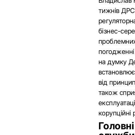
Владислав К
тижнів ДРС
регуляторн
бізнес-сере
проблемних
погодженні 
на думку Д
встановлює
від принцип
також сприя
експлуатаці
корупційні 
Головні