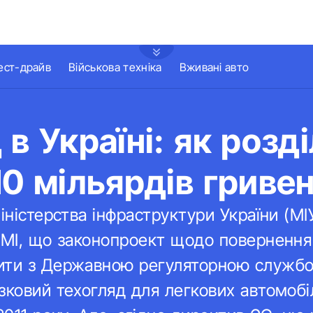
ест-драйв
Військова техніка
Вживані авто
 в Україні: як розд
10 мільярдів гриве
Міністерства інфраструктури України (М
ЗМІ, що законопроект щодо повернення
ити з Державною регуляторною службо
зковий техогляд для легкових автомобіл