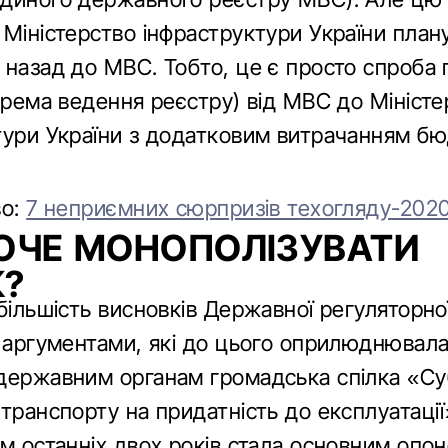
 Міністерство інфраструктури України план
 назад до МВС. Тобто, це є просто спроба
крема ведення реєстру) від МВС до Міністе
тури України з додатковим витрачанням б
во:
7 неприємних сюрпризів техогляду-202
ОЧЕ МОНОПОЛІЗУВАТИ
К?
більшість висновків Державної регуляторн
з аргументами, які до цього оприлюднювала
державним органам громадська спілка «Су
транспорту на придатність до експлуатації
м останніх двох років стала основним опо