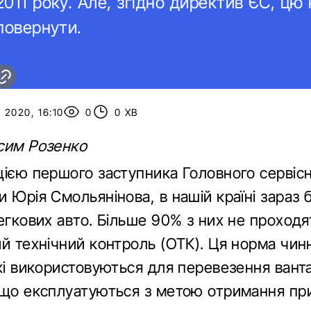
2011 року. Але, згідно директив ЄС, цю
 повернути.
2020, 16:10
0
0 ХВ
сим Розенко
цією першого заступника Головного сервіс
 Юрія Смольянінова, в нашій країні зараз 
егкових авто. Більше 90% з них не проходя
ий технічний контроль (ОТК). Ця норма чи
які використовуються для перевезення вант
 що експлуатуються з метою отримання пр