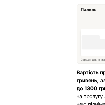
Пальне
Середні ціни в м
Вартість п
гривень, а
до 1300 г
на послугу 
нею підніме