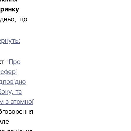
 ринку
одньо, що
ернуть:
т “
Про
 сфері
ідповідно
оку, та
 з атомної
обговорення
Але