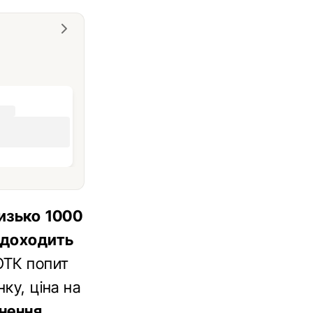
изько 1000
у доходить
ОТК попит
ку, ціна на
нення