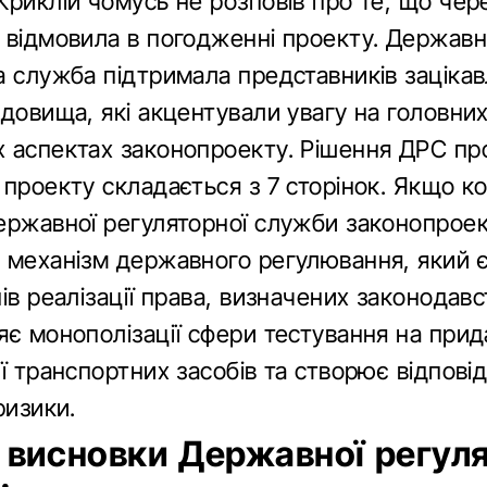
риклій чомусь не розповів про те, що чер
 відмовила в погодженні проекту. Держав
а служба підтримала представників заціка
довища, які акцентували увагу на головни
 аспектах законопроекту. Рішення ДРС про
проекту складається з 7 сторінок. Якщо ко
ержавної регуляторної служби законопрое
 механізм державного регулювання, який є
ів реалізації права, визначених законодав
є монополізації сфери тестування на прид
ї транспортних засобів та створює відповід
ризики.
 висновки Державної регул