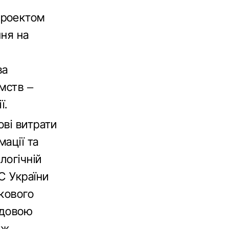
проектом
ння на
ва
мств –
ї.
ові витрати
мації та
логічній
С України
кового
адовою
 ж