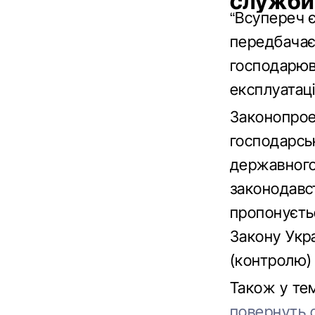
служби
“Всупереч 
передбачає
господарюв
експлуатаці
Законопрое
господарськ
державного
законодавст
пропонуєть
Закону Укр
(контролю) 
Також у те
повернуть 