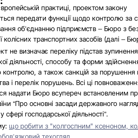
:
європейській практиці, проектом закону
ться передати функції щодо контролю за с
ання об’єднанню підприємств – Бюро з бе
ї колісних транспортних засобів (далі – Бю
кт не визначає переліку підстав зупинення
ої діяльності, способу та форми здійсненн
 контролю, а також санкцій за порушення
ва і перелік порушень. Всі ці повноваженн
ся надати Бюро всупереч встановленим п
аїни “Про основні засади державного нагля
у сфері господарської діяльності”.
му:
що робити з "колгоспним" ксеноном, к
обов’язковий техогляд