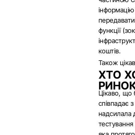
інформацію
передавати
функції (зо
інфраструк
коштів.
Також ціка
ХТО Х
РИНО
Цікаво, що 
співпадає 
надсилала 
тестування 
яка протяго