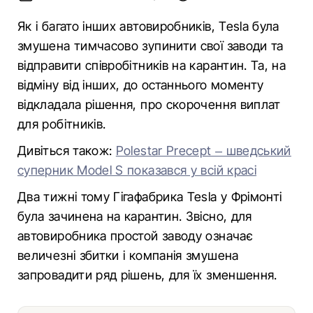
Як і багато інших автовиробників, Tesla була
змушена тимчасово зупинити свої заводи та
відправити співробітників на карантин. Та, на
відміну від інших, до останнього моменту
відкладала рішення, про скорочення виплат
для робітників.
Дивіться також:
Polestar Precept – шведський
суперник Model S показався у всій красі
Два тижні тому Гігафабрика Tesla у Фрімонті
була зачинена на карантин. Звісно, для
автовиробника простой заводу означає
величезні збитки і компанія змушена
запровадити ряд рішень, для їх зменшення.