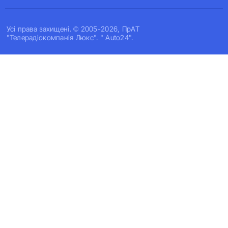
Усi права захищенi. © 2005-2026, ПрАТ
"Телерадіокомпанія Люкс". " Auto24".