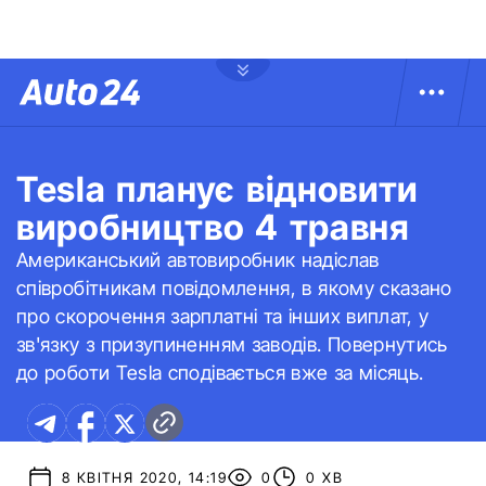
Tesla планує відновити
виробництво 4 травня
Американський автовиробник надіслав
співробітникам повідомлення, в якому сказано
про скорочення зарплатні та інших виплат, у
зв'язку з призупиненням заводів. Повернутись
до роботи Tesla сподівається вже за місяць.
8 КВІТНЯ 2020, 14:19
0
0 ХВ