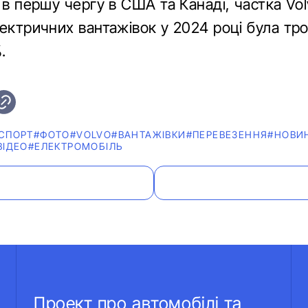
 в першу чергу в США та Канаді, частка Vol
лектричних вантажівок у 2024 році була т
.
СПОРТ
#ФОТО
#VOLVO
#ВАНТАЖІВКИ
#ПЕРЕВЕЗЕННЯ
#НОВИ
ВІДЕО
#ЕЛЕКТРОМОБІЛЬ
Проект про автомобілі та