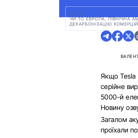
ФОТО:
VOLVO TRUCKS
|
ЧИ ТО ЄВРОПА, ПІВНІЧНА 
ДЕКАРБОНІЗАЦІЮ КОМЕРЦІЙ
ВАЛЕН
Якщо Tesla 
серійне вир
5000-й еле
Новину оз
Загалом аку
проїхали по