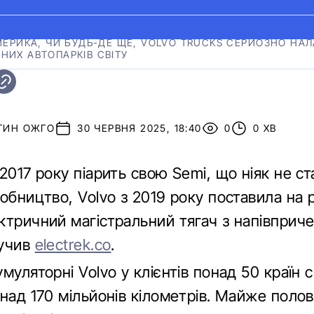
АМЕРИКА, ЧИ БУДЬ-ДЕ ЩЕ, VOLVO TRUCKS СЕРЙОЗНО НА
НИХ АВТОПАРКІВ СВІТУ
ТИН ОЖГО
30 ЧЕРВНЯ 2025, 18:40
0
0 ХВ
2017 року піарить свою Semi, що ніяк не ст
обництво, Volvo з 2019 року поставила на 
ктричний магістральний тягач з напівприч
вучив
electrek.co
.
муляторні Volvo у клієнтів понад 50 країн с
над 170 мільйонів кілометрів. Майже полов