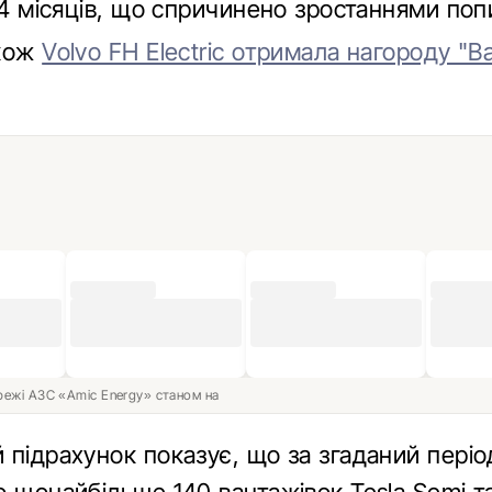
14 місяців, що спричинено зростаннями поп
акож
Volvo FH Electric отримала нагороду "В
ережі АЗС «Amic Energy» станом на
 підрахунок показує, що за згаданий періо