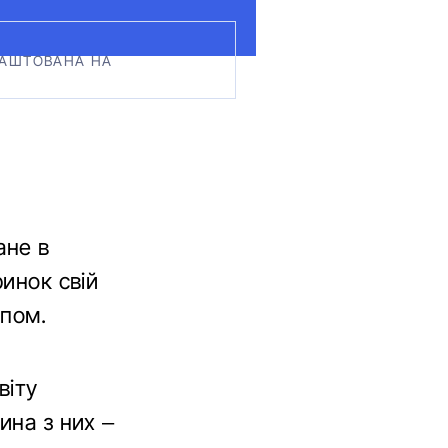
ЛАШТОВАНА НА
ане в
ринок свій
епом.
віту
ина з них –