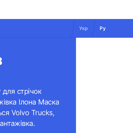
Укр
Ру
з
 для стрічок
жівка Ілона Маска
ся Volvo Trucks,
антажівка.