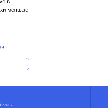
vo в
рохи меншою
НИ
Новини