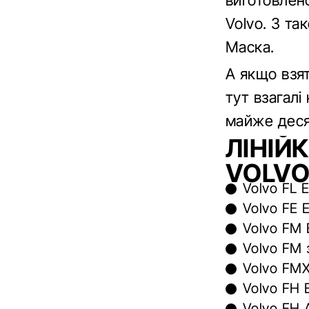
виготовлен
Volvo. З т
Маска.
А якщо взя
тут взагалі
майже деся
ЛІНІЙ
VOLVO
Volvo FL 
Volvo FE 
Volvo FM 
Volvo FM 
Volvo FMX 
Volvo FH 
Volvo FH A