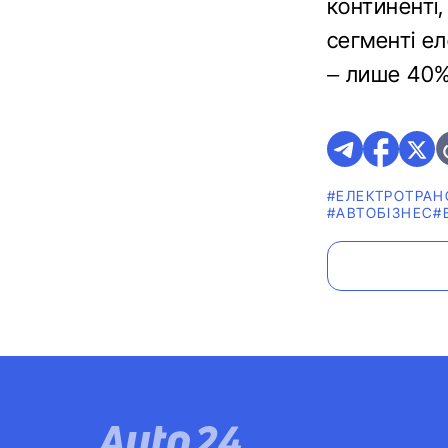
континенті,
сегменті е
– лише 40%
#ЕЛЕКТРОТРАН
#АВТОБІЗНЕС
#