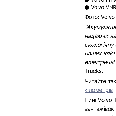
Volvo VNR 
Фото: Volvo
"Акумулятор
надаючи на
екологічну 
наших кліє
електричні
Trucks.
Читайте т
кілометрів
Нині Volvo 
вантажівок