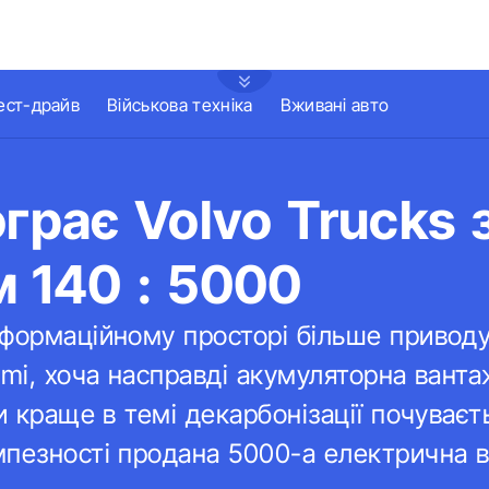
ест-драйв
Військова техніка
Вживані авто
ограє Volvo Trucks 
 140 : 5000
формаційному просторі більше приводу
emi, хоча насправді акумуляторна ванта
и краще в темі декарбонізації почуваєть
пезності продана 5000-а електрична в