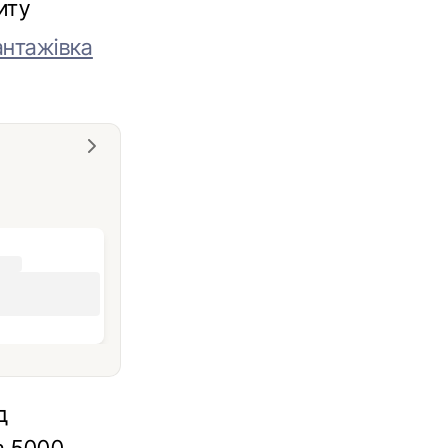
иту
антажівка
д