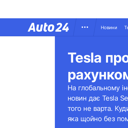
Новини
Т
Tesla пр
рахунком
На глобальному ін
новин дає Tesla S
того не варта. Куд
яка щойно без пом