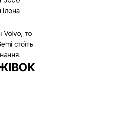
а 5000
 Ілона
 Volvo, то
Semi стоїть
нання.
ЖІВОК