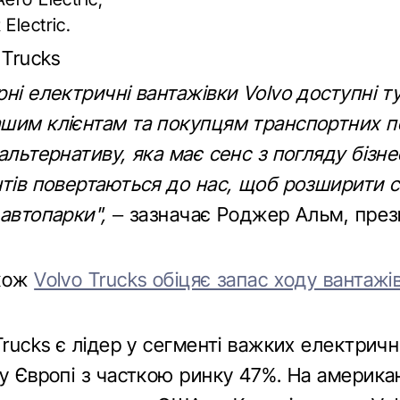
Electric.
 Trucks
ні електричні вантажівки Volvo доступні тут
шим клієнтам та покупцям транспортних п
альтернативу, яка має сенс з погляду бізнес
нтів повертаються до нас, щоб розширити с
 автопарки",
– зазначає Роджер Альм, през
акож
Volvo Trucks обіцяє запас ходу вантажі
Trucks є лідер у сегменті важких електрич
 у Європі з часткою ринку 47%. На америк