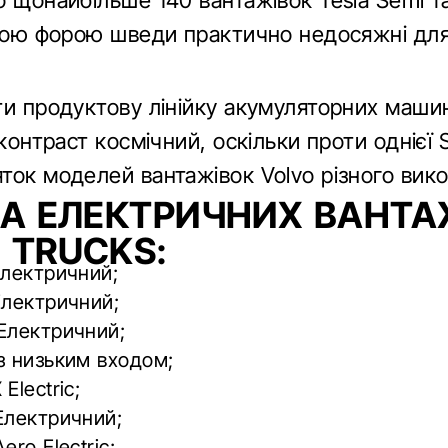
о щонайбільше 140 вантажівок Tesla Semi т
акою форою шведи практично недосяжні для
ти продуктову лінійку акумуляторних машин
 контраст космічний, оскільки проти однієї 
ток моделей вантажівок Volvo різного вико
КА ЕЛЕКТРИЧНИХ ВАНТА
 TRUCKS:
Електричний;
Електричний;
Електричний;
з низьким входом;
Electric;
Електричний;
ero Electric;