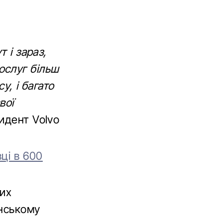
 і зараз,
ослуг більш
у, і багато
вої
идент Volvo
вці в 600
них
анському