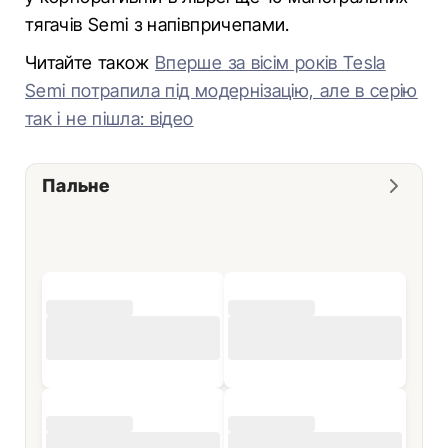
тягачів Semi з напівпричепами.
Читайте також
Вперше за вісім років Tesla
Semi потрапила під модернізацію, але в серію
так і не пішла: відео
Пальне