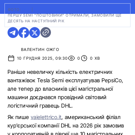
ФОТО:
DHL
|
ПЕРШУ SEMI "ПОШТОВИКИ" ОТРИМАЛИ, ЗАМОВИЛИ ЩЕ
ДЕСЯТЬ НА НАСТУПНИЙ РІК
ВАЛЕНТИН ОЖГО
10 ГРУДНЯ 2025, 09:30
0
0 ХВ
Раніше невеличку кількість електричних
вантажівок Tesla Semi експлуатував PepsiCo,
але тепер до власників цієї магістральної
машини доєднався провідний світовий
логістичний гравець DHL.
Як пише
vaielettrico.it
, американський філіал
кур'єрської компанії DHL на 2026 рік замовив
у корпоративній в лівреї ще 10 магістральних