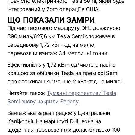
повністю електричного Tesla Semi, який буде
інтегрований у його операції в США.
ЩО ПОКАЗАЛИ ЗАМІРИ
Під час тестового маршруту DHL довжиною
390 миль/627,6 км Tesla Semi споживав в
середньому 1,72 кВт-год на милю,
перевозячи вантаж 34 метричні тонни.
Ефективність у 1,72 кВт-год/милю є навіть
кращою за обіцянки Tesla на прем'єрі Semi
про споживання "менше 2 кВт-год на милю".
Читайте також
Туманні перспективи Tesla
Semi знову накрили Європу
Вантажівка зараз працює у Центральній
Каліфорнії. На маршруті DHL вона на
щоденних перевезеннях долає близько 100