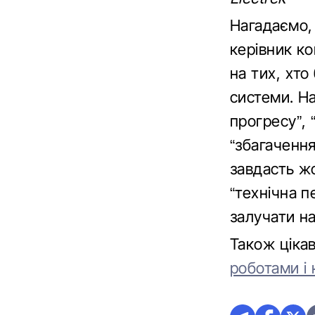
Нагадаємо, 
керівник ко
на тих, хто
системи. Н
прогресу”, 
“збагачення
завдасть жо
“технічна п
залучати н
Також ціка
роботами і