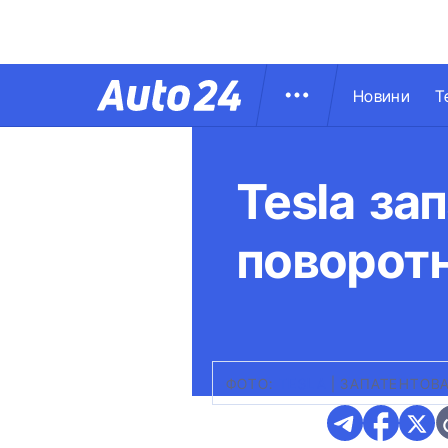
Новини
Т
Tesla за
поворот
ФОТО:
TESLA
|
ЗАПАТЕНТОВ