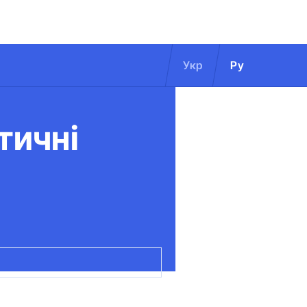
Укр
Ру
тичні