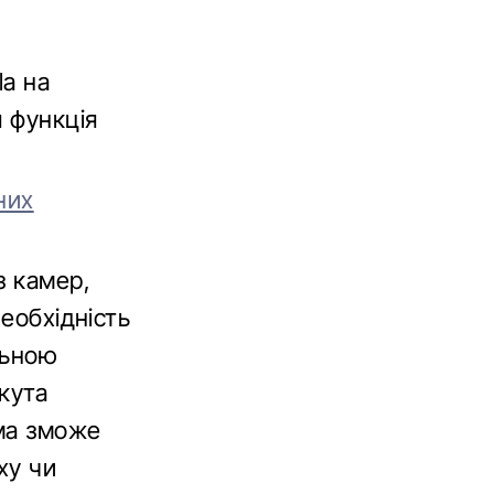
la на
я функція
них
з камер,
необхідність
льною
кута
ема зможе
ху чи