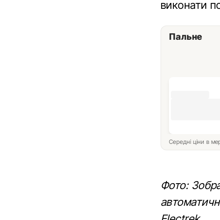
виконати п
Пальне
Середні ціни в м
Фото: Зобра
автоматичн
Еlectrek