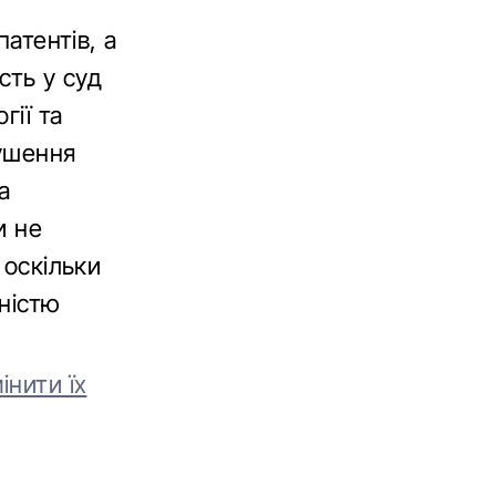
патентів, а
сть у суд
гії та
душення
а
и не
 оскільки
тністю
інити їх