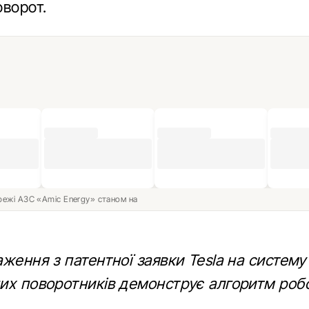
оворот.
ережі АЗС «Amic Energy» станом на
ження з патентної заявки Tesla на систему
их поворотників демонструє алгоритм робо