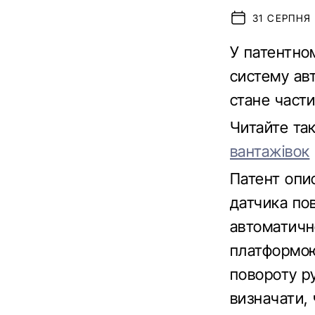
31 СЕРПНЯ 
У патентном
систему авт
стане части
Читайте та
вантажівок
Патент опи
датчика пов
автоматичн
платформою
повороту р
визначати, 