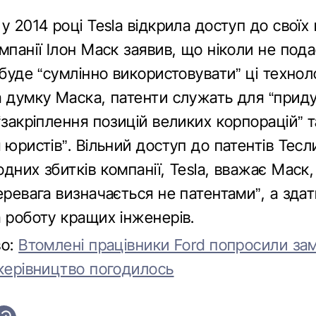
у 2014 році Tesla відкрила доступ до своїх 
мпанії Ілон Маск заявив, що ніколи не пода
 буде “сумлінно використовувати” ці техноло
а думку Маска, патенти служать для “при
“закріплення позицій великих корпорацій” т
 юристів”. Вільний доступ до патентів Тесл
дних збитків компанії, Tesla, вважає Маск,
еревага визначається не патентами”, а зда
а роботу кращих інженерів.
во:
Втомлені працівники Ford попросили зам
 керівництво погодилось