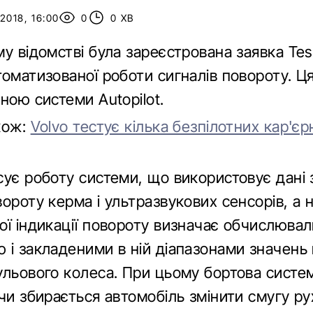
2018, 16:00
0
0 ХВ
у відомстві була зареєстрована заявка Tes
оматизованої роботи сигналів повороту. Ц
ною системи Autopilot.
кож:
Volvo тестує кілька безпілотних кар'єр
сує роботу системи, що використовує дані 
ороту керма і ультразвукових сенсорів, а 
ої індикації повороту визначає обчислюва
 і закладеними в ній діапазонами значень 
ульового колеса. При цьому бортова сист
чи збирається автомобіль змінити смугу ру