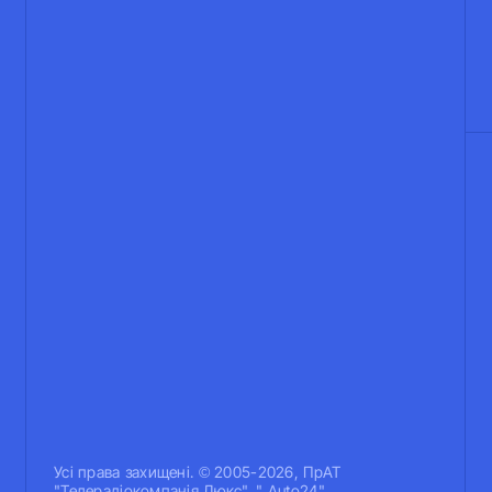
Усi права захищенi. © 2005-2026, ПрАТ
"Телерадіокомпанія Люкс". " Auto24".