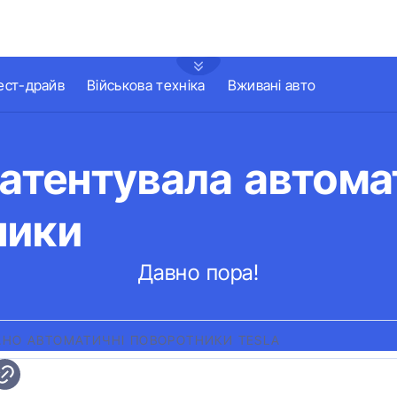
ест-драйв
Військова техніка
Вживані авто
патентувала автома
ники
Давно пора!
АНО АВТОМАТИЧНІ ПОВОРОТНИКИ TESLA