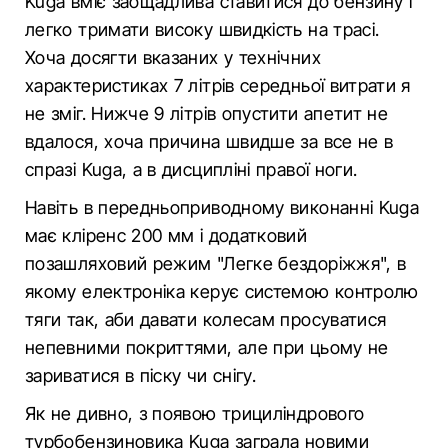
Kuga вміє заощадлива ставитися до бензину і
легко тримати високу швидкість на трасі.
Хоча досягти вказаних у технічних
характеристиках 7 літрів середньої витрати я
не зміг. Нижче 9 літрів опустити апетит не
вдалося, хоча причина швидше за все не в
спразі Kuga, а в дисципліні правої ноги.
Навіть в передньоприводному виконанні Kuga
має кліренс 200 мм і додатковий
позашляховий режим "Легке бездоріжжя", в
якому електроніка керує системою контролю
тяги так, аби давати колесам просуватися
непевними покриттями, але при цьому не
зариватися в піску чи снігу.
Як не дивно, з появою трициліндрового
турбобензиновика Kuga заграла новими