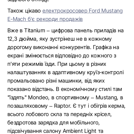
Також цікаво
електрокросовер Ford Mustang
E-Mach б’є рекорди продажів
Вже в Titanium – цифрова панель приладів на
12,3 дюйма, яку зустрінеш не в кожному
дорогому виконанні конкурентів. Графіка на
екрані змінюється відповідно до кожного з
п'яти режимів їзди. При цьому в різних
налаштуваннях в адаптивному круїз-контролі
промальовано різні машинки, від яких
показано відстань. В економічному стилі там
"їздять" Mondeo, в спортивному – Mustang, в
позашляховому – Raptor. Є тут і обігрів керма,
всього лобового скла та передніх крісел,
бездротова зарядка для мобільного,
підсвічування салону Ambient Light та