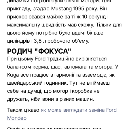
динаміки потрібні були більші мотори. Для
прикладу, згадаю Mustang 1995 року. Він
прискорювався майже за ті ж 10 секунд і
максимальну швидкість мав схожу. Тільки для
цього йому потрібно було вдвічі більше
циліндрів і 3,8 л робочого об’єму.
РОДИЧ "ФОКУСА"
При цьому Ford традиційно вирізняється
балансом керма, шасі, автомата та мотора. У
Kuga все працює в гармонії та взаємодіє, як
швейцарський годинник. Тут не впіймаєш
себе на думці, що мотор і коробка не
дружать, ніби вони з різних машин.
Також цікаво
як може виглядати заміна Ford
Mondeo
Однією з головних рис кросовера, яка