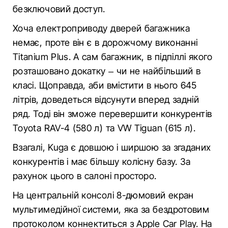
безключовий доступ.
Хоча електроприводу дверей багажника
немає, проте він є в дорожчому виконанні
Titanium Plus. А сам багажник, в підпіллі якого
розташовано докатку – чи не найбільший в
класі. Щоправда, аби вмістити в нього 645
літрів, доведеться відсунути вперед задній
ряд. Тоді він зможе перевершити конкурентів
Toyota RAV-4 (580 л) та VW Tiguan (615 л).
Взагалі, Kuga є довшою і ширшою за згаданих
конкурентів і має більшу колісну базу. За
рахунок цього в салоні просторо.
На центральній консолі 8-дюмовий екран
мультимедійної системи, яка за бездротовим
протоколом коннектиться з Apple Car Play. На