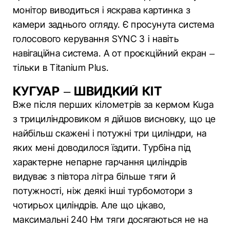
монітор виводиться і яскрава картинка з
камери заднього огляду. Є просунута система
голосового керування SYNC 3 і навіть
навігаційна система. А от проєкційний екран –
тільки в Titanium Plus.
КУГУАР – ШВИДКИЙ КІТ
Вже після перших кілометрів за кермом Kuga
з трициліндровиком я дійшов висновку, що це
найбільш скажені і потужні три циліндри, на
яких мені доводилося їздити. Турбіна під
характерне непарне гарчання циліндрів
видуває з півтора літра більше тяги й
потужності, ніж деякі інші турбомотори з
чотирьох циліндрів. Але що цікаво,
максимальні 240 Нм тяги досягаються не на