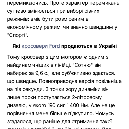
перемикаючись. Проте характер перемикань
суттєво змінюється при виборі різних
режимів: вміє бути розміреним в
економічному режимі чи значно швидшим у
"Спорті".
Які
кросовери Ford
продаються в Україні
Тому кросовер з цим мотором є одним з
найдинамічніших в лінійці. "Сотню" він
набирає за 9,6 с., але суб’єктивно здається,
що швидше. Повноприводна версія повільніша
на пів секунди. З точки зору динаміки він
лише трохи поступається 2-літровому
дизелю, у якого 190 сил і 400 Нм. Але не це
порівняння мене більше підкупило. Чомусь
згадалося, що раніше для отримання такої