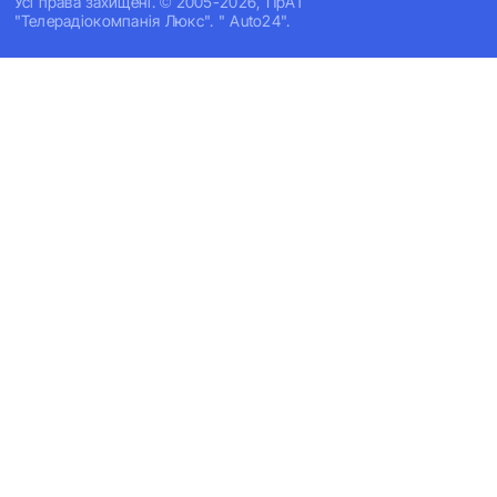
Усi права захищенi. © 2005-2026, ПрАТ
"Телерадіокомпанія Люкс". " Auto24".