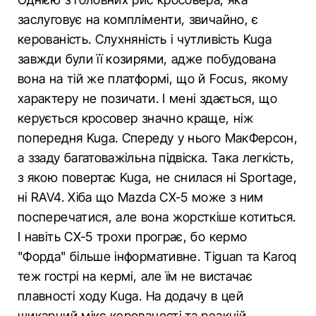
заслуговує на компліменти, звичайно, є
керованість. Слухняність і чутливість Kuga
завжди були її козирями, адже побудована
вона на тій же платформі, що й Focus, якому
характеру не позичати. І мені здається, що
керується кросовер значно краще, ніж
попередня Kuga. Спереду у нього МакФерсон,
а ззаду багатоважільна підвіска. Така легкість,
з якою повертає Kuga, не снилася ні Sportage,
ні RAV4. Хіба що Mazda СХ-5 може з ним
посперечатися, але вона жорсткіше котиться.
І навіть СХ-5 трохи програє, бо кермо
"Форда" більше інформативне. Tiguan та Karoq
теж гострі на кермі, але їм не вистачає
плавності ходу Kuga. На додачу в цей
шикарний мікс керованості та реакцій