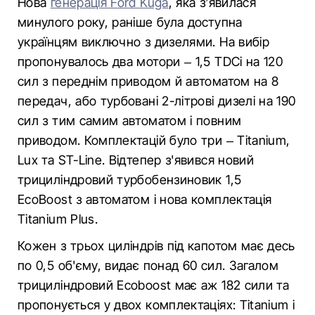
Нова
генерація Ford Kuga
, яка з’явилася
минулого року, раніше була доступна
українцям виключно з дизелями. На вибір
пропонувалось два мотори – 1,5 TDCi на 120
сил з переднім приводом й автоматом на 8
передач, або турбовані 2-літрові дизелі на 190
сил з тим самим автоматом і повним
приводом. Комплектацій було три – Titanium,
Lux та ST-Line. Відтепер з'явився новий
трициліндровий турбобензиновик 1,5
EcoBoost з автоматом і нова комплектація
Titanium Plus.
Кожен з трьох циліндрів під капотом має десь
по 0,5 об'єму, видає понад 60 сил. Загалом
трициліндровий Ecoboost має аж 182 сили та
пропонується у двох комплектаціях: Titanium і