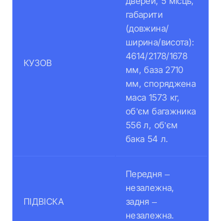
дверей, 5 місць,
габарити
(довжина/
ширина/висота):
4614/2178/1678
КУЗОВ
мм, база 2710
мм, споряджена
маса 1573 кг,
об’єм багажника
556 л, об’єм
бака 54 л.
Передня –
незалежна,
ПІДВІСКА
задня –
незалежна.