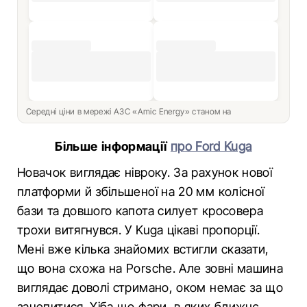
Середні ціни в мережі АЗС «Amic Energy» станом на
Більше інформації
про Ford Kuga
Новачок виглядає нівроку. За рахунок нової
платформи й збільшеної на 20 мм колісної
бази та довшого капота силует кросовера
трохи витягнувся. У Kuga цікаві пропорції.
Мені вже кілька знайомих встигли сказати,
що вона схожа на Porsche. Але зовні машина
виглядає доволі стримано, оком немає за що
зачепитися. Хіба що фари, в яких ближнє