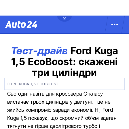
Тест-драйв
Ford Kuga
1,5 EcoBoost: скажені
три циліндри
FORD KUGA 1,5 ECOBOOST
Сьогодні навіть для кросовера С-класу
вистачає трьох циліндрів у двигуні. І це не
якийсь компроміс заради економії. Ні, Ford
Kuga 1,5 показує, що скромний об’єм здатен
тягнути не гірше дволітрового турбо і