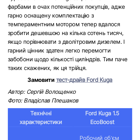
фарбами в очах потенційних покупців, адже
гарно оснащену комплектацію з
темпераментним мотором тепер вдалося
зробити дешевшою на кілька сотень тисяч,
якщо порівнювати з дволітровим дизелем. І
гарний цінник здатен легко перемогти
забобони щодо кількості циліндрів. Тим паче
таких скажених, як ця трійця.
Замовити
тест-драйв Ford Kuga
Автор: Сергій Волощенко
Фото: Владіслав Плешаков
Технічні
Ford Kuga 1.5
характеристики
EcoBoost
Робочий об’єм