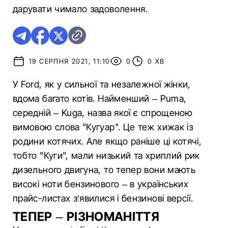
дарувати чимало задоволення.
19 СЕРПНЯ 2021, 11:10
0
0 ХВ
У Ford, як у сильної та незалежної жінки,
вдома багато котів. Найменший – Puma,
середній – Kuga, назва якої є спрощеною
вимовою слова "Кугуар". Це теж хижак із
родини котячих. Але якщо раніше ці котячі,
тобто "Куги", мали низький та хриплий рик
дизельного двигуна, то тепер вони мають
високі ноти бензинового – в українських
прайс-листах з’явилися і бензинові версії.
ТЕПЕР – РІЗНОМАНІТТЯ