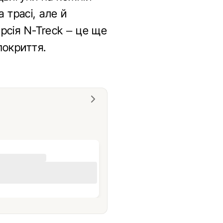
 трасі, але й
рсія N-Treck – це ще
покриття.