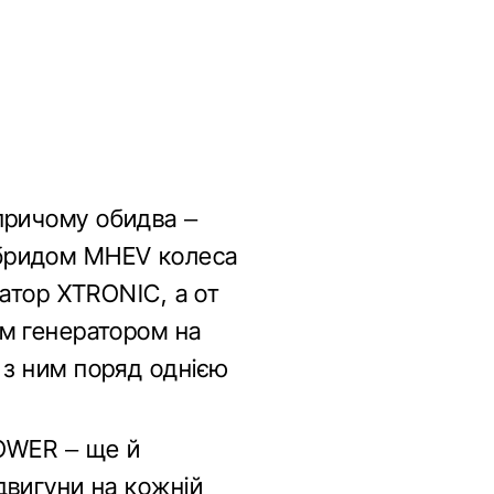
, причому обидва –
гібридом MHEV колеса
іатор XTRONIC, а от
им генератором на
де з ним поряд однією
-POWER – ще й
двигуни на кожній