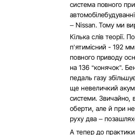
система повного пр
автомобілебудуванн
– Nissan. Тому ми в
Кілька слів теорії. П
п’ятимісний - 192 м
повного приводу осно
на 136 “конячок”. Бе
педаль газу збільшує
ще невеличкий акуму
системи. Звичайно, 
оберти, але й при не
руху два – позашлях
А тепер до практики