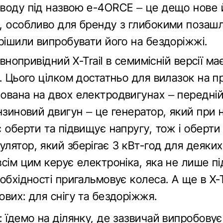
иводу під назвою e-4ORCE – це дещо нове 
і, особливо для бренду з глибокими позаш
ирішили випробувати його на бездоріжжі.
овнопривідний X-Trail в семимісній версії ма
м. Цього цілком достатньо для вилазок на 
вана на двох електродвигунах – передній н
нзиновий двигун – це генератор, який при 
 оберти та підвищує напругу, тож і оберти
лятор, який зберігає 3 кВт-год для деяки
всім цим керує електроніка, яка не лише 
обхідності пригальмовує колеса. А ще в X-T
ових: для снігу та бездоріжжя.
: їдемо на ділянку, де зазвичай випробовує