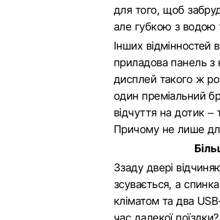
для того, щоб забру
але губкою з водою 
Інших відмінностей 
приладова панель з 
дисплей такого ж роз
один преміальний бре
відчуття на дотик – 
Причому не лише для
Біль
Ззаду двері відчиня
зсувається, а спинк
кліматом та два USB
час далекої поїздки? 