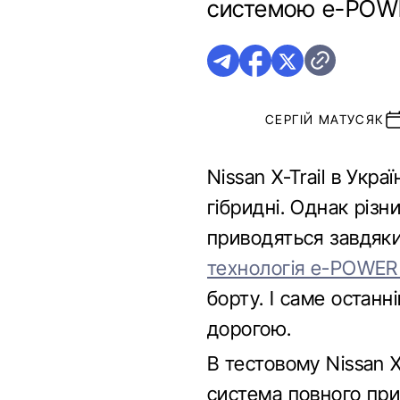
системою e-POW
СЕРГІЙ МАТУСЯК
Nissan X-Trail в Укр
гібридні. Однак різ
приводяться завдяки
технологія e-POWE
борту. І саме останні
дорогою.
В тестовому Nissan X
система повного при