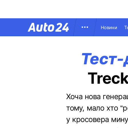
Новини
Т
Тест-
Treck
Хоча нова генерац
тому, мало хто “р
у кросовера мину