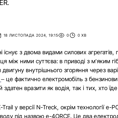
ER.
18 ЛИСТОПАДА 2024, 19:15
0
0 ХВ
аїні існує з двома видами силових агрегатів
ниця між ними суттєва: в приводі з м’яким 
 двигуну внутрішнього згоряння через вар
R
– це фактично електромобіль з бензинов
й здатен вразити як водія, так і тих, хто ї
-Trail у версії N-Treck, окрім технології e
воду під назвою e-4ORCE. Це два електро