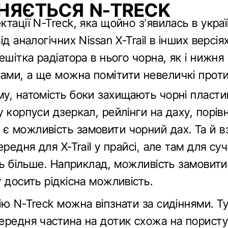
ЗНЯЄТЬСЯ N-TRECK
тації N-Treck, яка щойно з’явилась в укра
ід аналогічних Nissan X-Trail в інших версі
ешітка радіатора в нього чорна, як і нижня
ами, а ще можна помітити невеличкі прот
у, натомість боки захищають чорні пласти
 корпуси дзеркал, рейлінги на даху, порів
 можливість замовити чорний дах. Та й вза
ередня для X-Trail у прайсі, але там для су
іть більше. Наприклад, можливість замовит
 досить рідкісна можливість.
ію N-Treck можна віпзнати за сидіннями. Т
ередня частина на дотик схожа на пористу