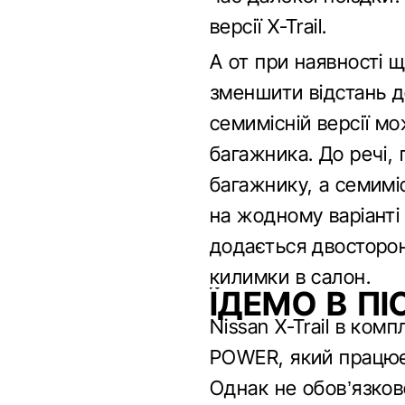
версії X-Trail.
А от при наявності 
зменшити відстань до
семимісній версії м
багажника. До речі, 
багажнику, а семиміс
на жодному варіанті
додається двосторон
килимки в салон.
ЇДЕМО В ПІ
Nissan X-Trail в ко
POWER, який працює
Однак не обов’язков