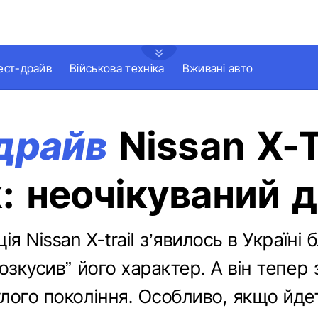
ест-драйв
Військова техніка
Вживані авто
драйв
Nissan X-T
: неочікуваний 
ія Nissan X-trail з’явилось в Україні
озкусив” його характер. А він тепер 
лого покоління. Особливо, якщо йдет