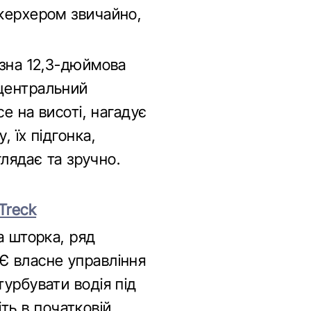
 керхером звичайно,
езна 12,3-дюймова
 центральний
се на висоті, нагадує
 їх підгонка,
глядає та зручно.
-Treck
а шторка, ряд
Є власне управління
турбувати водія під
іть в початковій