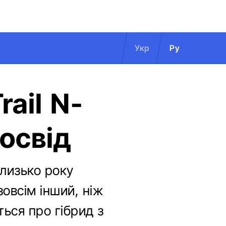
Укр
Ру
rail N-
досвід
 близько року
зовсім інший, ніж
ься про гібрид з