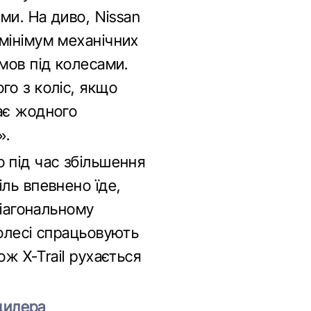
ми. На диво, Nissan
мінімум механічних
мов під колесами.
го з коліс, якщо
ає жодного
».
 під час збільшення
ль впевнено їде,
діагональному
колесі спрацьовують
ж Х-Тrail рухається
 дилера