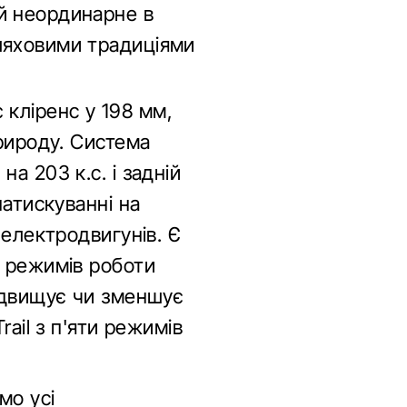
й неординарне в
ляховими традиціями
є кліренс у 198 мм,
природу. Система
а 203 к.с. і задній
натискуванні на
 електродвигунів. Є
х режимів роботи
підвищує чи зменшує
rail з п'яти режимів
мо усі