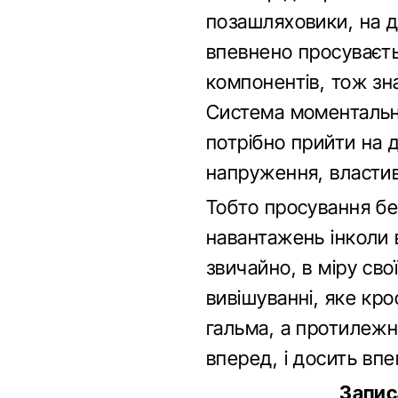
позашляховики, на д
впевнено просуваєть
компонентів, тож зн
Система моментально
потрібно прийти на 
напруження, властиво
Тобто просування бе
навантажень інколи 
звичайно, в міру св
вивішуванні, яке кр
гальма, а протилежн
вперед, і досить впе
Запис