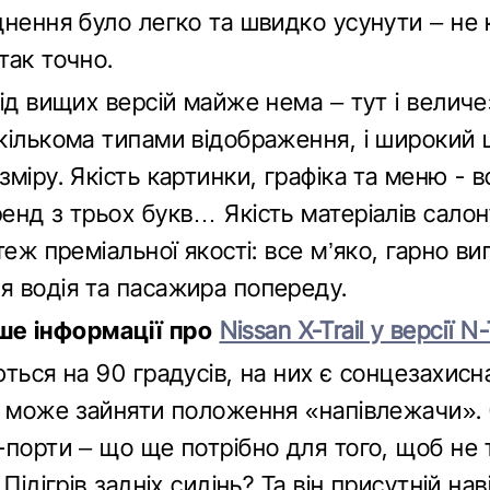
днення було легко та швидко усунути – не
так точно.
від вищих версій майже нема – тут і велич
кількома типами відображення, і широкий
міру. Якість картинки, графіка та меню - в
нд з трьох букв… Якість матеріалів салону,
теж преміальної якості: все м’яко, гарно ви
 водія та пасажира попереду.
ше інформації про
Nissan X-Trail у версії N
ються на 90 градусів, на них є сонцезахисн
а може зайняти положення «напівлежачи». 
-порти – що ще потрібно для того, щоб не 
Підігрів задніх сидінь? Та він присутній нав