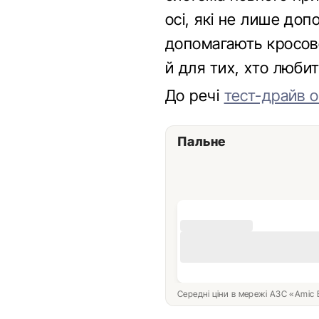
осі, які не лише доп
допомагають кросове
й для тих, хто люби
До речі
тест-драйв о
Пальне
Середні ціни в мережі АЗС «Amic