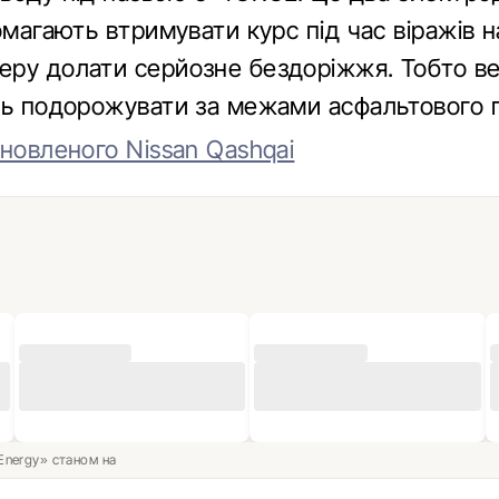
омагають втримувати курс під час віражів на
ру долати серйозне бездоріжжя. Тобто ве
ть подорожувати за межами асфальтового 
новленого Nissan Qashqai
 Energy» станом на