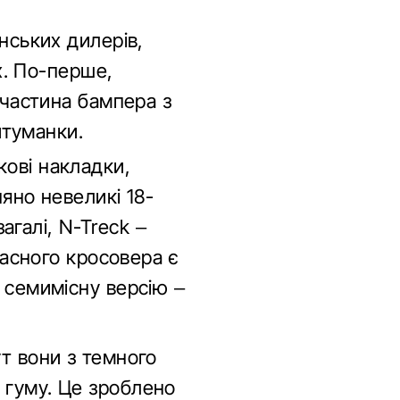
їнських дилерів,
ях. По-перше,
 частина бампера з
итуманки.
кові накладки,
няно невеликі 18-
галі, N-Treck –
часного кросовера є
и семимісну версію –
ут вони з темного
 гуму. Це зроблено