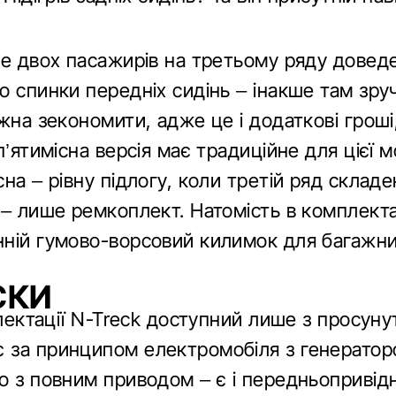
ще двох пасажирів на третьому ряду довед
 спинки передніх сидінь – інакше там зручн
ожна зекономити, адже це і додаткові гроші
п’ятимісна версія має традиційне для цієї м
на – рівну підлогу, коли третій ряд склад
 – лише ремкоплект. Натомість в комплекта
ній гумово-ворсовий килимок для багажни
СКИ
мплектації N-Treck доступний лише з просун
 за принципом електромобіля з генерато
о з повним приводом – є і передньопривідн