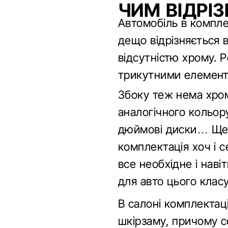
ЧИМ ВІДРІ
Автомобіль в комплек
дещо відрізняється в
відсутністю хрому. Р
трикутними елемент
Збоку теж нема хром
аналогічного кольору
дюймові диски… Ще є
комплектація хоч і с
все необхідне і нав
для авто цього класу
В салоні комплектац
шкірзаму, причому с