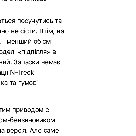
еться посунутись та
о не сісти. Втім, на
, і менший об’єм
оделі «підпілля» в
ений. Запаски немає
ції N-Treck
ка та гумові
утим приводом e-
ром-бензиновиком.
а версія. Але саме