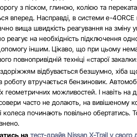
орогу з піском, глиною, колією та переката
ся вперед. Насправді, в системи e-4ORCE 
ачно вища швидкість реагування на зміну у
 реагує на необхідність підключення одно
допомогу іншим. Цікаво, що при цьому нем
го повнопривідній техніці «старої закалки
здоріжжям відбувається безшумно, хіба що
в роботу втручається бензиновик. Автомобі
оїх геометричних можливостей. І навіть на 
осовери часто не долають, на вивішеному 
і колеса починають повільно обертатись. То
внено.
атись на
тест-драйв Nissan X-Trail у свого