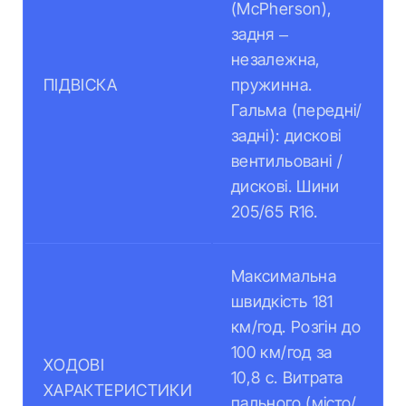
(McPherson),
задня –
незалежна,
ПІДВІСКА
пружинна.
Гальма (передні/
задні): дискові
вентильовані /
дискові. Шини
205/65 R16.
Максимальна
швидкість 181
км/год. Розгін до
100 км/год за
ХОДОВІ
10,8 с. Витрата
ХАРАКТЕРИСТИКИ
пального (місто/