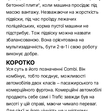
бетонної плити”, коли машина просідає під
масою вантажу. Незважаючи на жорсткість
підвіски, під час проїзду лежачих
поліцейських, корма пустої машини не
підстрибує. Тож підвіску можна назвати
збалансованою. Вона орієнтована на
мультизадачність, бути 2-в-1 і свою роботу
виконує добре.
КОРОТКО
Уся суть в його позначенні Combi. Він
комбінує, тобто поєднує, можливості
автомобілів двох класів – пасажирського та
комерційного фургона. Комерційні автомобілі
продають себе самі і Trafic завжди був на
висоті у цій справі, маючи чимало переваг.
Для сім’ї ж його цінність не у місткому