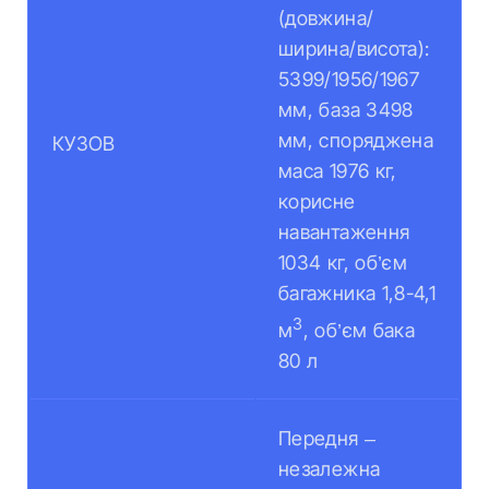
(довжина/
ширина/висота):
5399/1956/1967
мм, база 3498
мм, споряджена
КУЗОВ
маса 1976 кг,
корисне
навантаження
1034 кг, об’єм
багажника 1,8-4,1
3
м
, об’єм бака
80 л
Передня –
незалежна