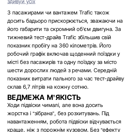
здивуй усіх
З пасажирами чи вантажем Trafic також
досить бадьоро прискорюється, зважаючи на
його габарити та скромний об’єм двигуна. За
тижневий тест-драйв Trafic збільшив свій
показник пробігу на 360 кілометрів. Його
робочий графік включав щоденний поїздки у
місті без пасажирів та одну поїздку за місто
шести дорослих людей з речами. Середній
показник витрати пального за час тест-драйву
склав 6,7 літрів на кожну сотню.
ВЕДМЕЖА М’ЯКІСТЬ
Ходи підвіски чималі, але вона досить
жорстка і “зібрана”, без розхитувань. Під
навантаженням, робота підвіски відчувається
краще, ніж з порожнім кузовом. Без “ефекту