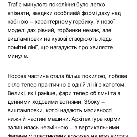
Trafic минулого покоління було легко
впізнати, завдяки особливій формі даху над
кабіною – характерному горбику. У нової
моделі дах рівний, горбинки немає, але
виштамповки на кузові створюють ледь
помітні лінії, що нагадують про хвилясте
минуле.
Носова частина стала більш похилою, лобове
скло тепер практично в одній лінії з капотом.
Великі, як і раніше, фари тепер об’ємні та з
денними ходовими вогнями. Збоку –
виштамповки, котрі надають масивності
нижній частині машини. Архітектура корми
залишилась незмінною – з вертикальними
фарами у пластикових кожухах на всю висоту