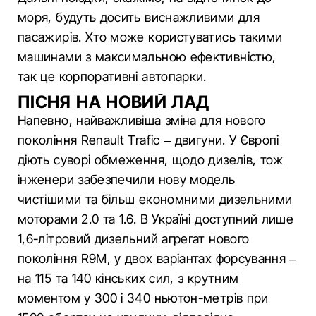
моря, будуть досить виснажливими для
пасажирів. Хто може користуватись такими
машинами з максимальною ефективністю,
так це корпоративні автопарки.
ПІСНЯ НА НОВИЙ ЛАД
Напевно, найважливіша зміна для нового
покоління Renault Trafic – двигуни. У Європі
діють суворі обмеження, щодо дизелів, тож
інженери забезпечили нову модель
чистішими та більш економними дизельними
моторами 2.0 та 1.6. В Україні доступний лише
1,6-літровий дизельний агрегат нового
покоління R9M, у двох варіантах форсування –
на 115 та 140 кінських сил, з крутним
моментом у 300 і 340 ньютон-метрів при