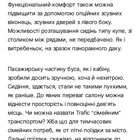
Функціональний комфорт також можна
підвищити за допомогою опційних зсувних
віконець, зсувних дверей з лівого боку.
Можливості розташування сидінь типу купе, зі
столиком між рядами, не передбачено. Як і
витребеньок, на зразок панорамного даху.
Пасажирську частину буса, як і кабіну,
зробили досить зручною, хоча й нехитрою.
Сидіння, здається, стали не такими пухкими,
як раніше. До явних переваг салону можна
віднести просторість і повноцінні дев’ять
місць. Чи можна назвати Trafic “сімейним”
транспортом? Хіба що для тимчасових
сімейних потреб, як от літні поїздки за місто.
Дальні поїздки, скажімо, на відпочинок до