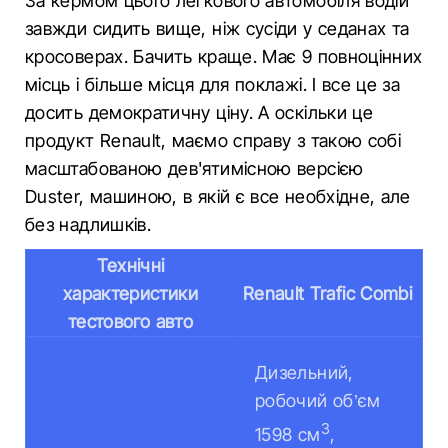
За кермом цього легкового автомобіля водій
завжди сидить вище, ніж сусіди у седанах та
кросоверах. Бачить краще. Має 9 повноцінних
місць і більше місця для поклажі. І все це за
досить демократичну ціну. А оскільки це
продукт Renault, маємо справу з такою собі
масштабованою дев'ятимісною версією
Duster, машиною, в якій є все необхідне, але
без надлишків.
Технічні
характеристики
Renault Trafic Combi
тестового авто
Дизельний,
робочий об’єм
3
1598 см
,