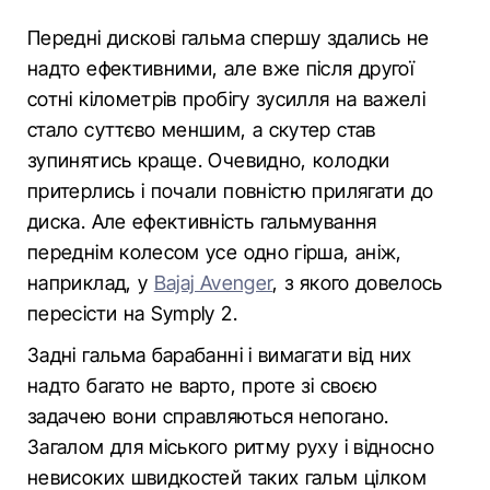
Передні дискові гальма спершу здались не
надто ефективними, але вже після другої
сотні кілометрів пробігу зусилля на важелі
стало суттєво меншим, а скутер став
зупинятись краще. Очевидно, колодки
притерлись і почали повністю прилягати до
диска. Але ефективність гальмування
переднім колесом усе одно гірша, аніж,
наприклад, у
Bajaj Avenger
, з якого довелось
пересісти на Symply 2.
Задні гальма барабанні і вимагати від них
надто багато не варто, проте зі своєю
задачею вони справляються непогано.
Загалом для міського ритму руху і відносно
невисоких швидкостей таких гальм цілком