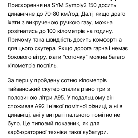
Прискорення на SYM Symply2 150 досить
динамічне до 70-80 км/год. Далі, якщо довго
їхати з викрученою ручкою газу, можна
розігнатись до 100 кілометрів на годину.
Причому така швидкість досить комфортна
для цього скутера. Якщо дорога гарна і немає
бокового вітру, їхати “соточку” можна багато
кілометрів поспіль.
За першу пройдену сотню кілометрів
тайванський скутер спалив рівно три з
половиною літри А95. У подальшому він
споживав А92 і ніякої помітної різниці, а ні в
динаміці, ані у витраті пального помітно не
було. Це типовий показник, як для
карбюраторної техніки такої кубатури.