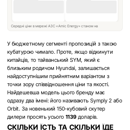
Середні ціни в мережі АЗС «Amic Energy» станом на
У бюджетному сегменті пропозицій з такою
кубатурою чимало. Проте, якщо відкинути
китайців, то тайванський SYM, який є
близьким родичом Hyundai, залишається
найдоступнішим прийнятним варіантом з
точки зору співвідношення ціни та якості.
Найдешевша модель цього бренду має
одразу два імені: його називають Symply 2 або
Orbit. За новенький 150-кубовий скутер
дилери просять усього
1139
доларів.
СКІЛЬКИ ЇСТЬ ТА СКІЛЬКИ ЇДЕ