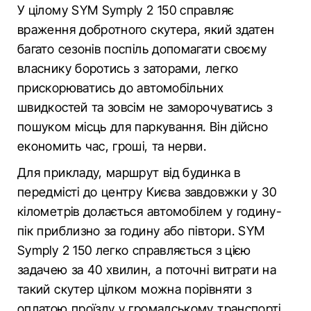
У цілому SYM Symply 2 150 справляє
враження добротного скутера, який здатен
багато сезонів поспіль допомагати своєму
власнику боротись з заторами, легко
прискорюватись до автомобільних
швидкостей та зовсім не заморочуватись з
пошуком місць для паркування. Він дійсно
економить час, гроші, та нерви.
Для прикладу, маршрут від будинка в
передмісті до центру Києва завдовжки у 30
кілометрів долається автомобілем у годину-
пік приблизно за годину або півтори. SYM
Symply 2 150 легко справляється з цією
задачею за 40 хвилин, а поточні витрати на
такий скутер цілком можна порівняти з
оплатою проїзду у громадському транспорті.