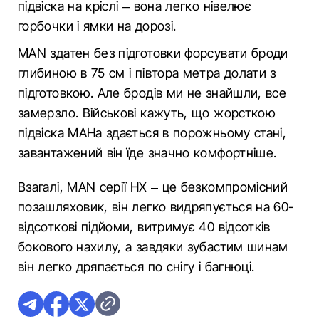
підвіска на кріслі – вона легко нівелює
горбочки і ямки на дорозі.
MAN здатен без підготовки форсувати броди
глибиною в 75 см і півтора метра долати з
підготовкою. Але бродів ми не знайшли, все
замерзло. Військові кажуть, що жорсткою
підвіска МАНа здається в порожньому стані,
завантажений він їде значно комфортніше.
Взагалі, MAN серії НХ – це безкомпромісний
позашляховик, він легко видряпується на 60-
відсоткові підйоми, витримує 40 відсотків
бокового нахилу, а завдяки зубастим шинам
він легко дряпається по снігу і багнюці.