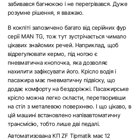
забивався багнюкою і не перегрівався. Дуже
розумне рішення, я вважаю.
В кокпіті запозичено багато від серійних фур
серії MAN TG, тож тут зустрічається чимало
цікавих знайомих речей. Наприклад, щоб
відрегулювати кермо, під ногою є
пневматична кнопочка, яка дозволяє
нахилити зафіксувати його. Крісло водія і
пасажира має пневматичну підвіску, що
додає комфорту на бездоріжжі. Пасажирське
крісло можна легко скласти, перетворивши
на стіл з металевою поверхнею. І що цікаво, в
цій машині встановлено напівавтоматичну
трансмісію, тобто лише дві педалі.
Автоматизована КП ZF Tipmatik має 12