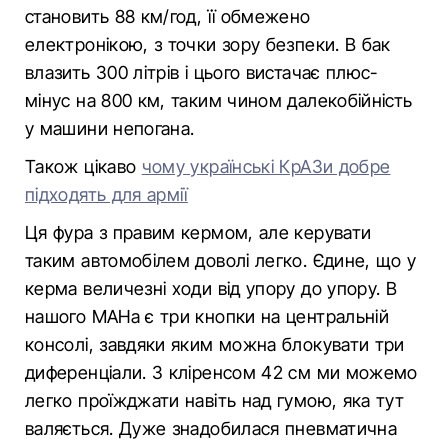
становить 88 км/год, її обмежено
електронікою, з точки зору безпеки. В бак
влазить 300 літрів і цього вистачає плюс-
мінус на 800 км, таким чином далекобійність
у машини непогана.
Також цікаво
чому українські КрАЗи добре
підходять для армії
Ця фура з правим кермом, але керувати
таким автомобілем доволі легко. Єдине, що у
керма величезні ходи від упору до упору. В
нашого МАНа є три кнопки на центральній
консолі, завдяки яким можна блокувати три
диференціали. З кліренсом 42 см ми можемо
легко проїжджати навіть над гумою, яка тут
валяється. Дуже знадобилася пневматична