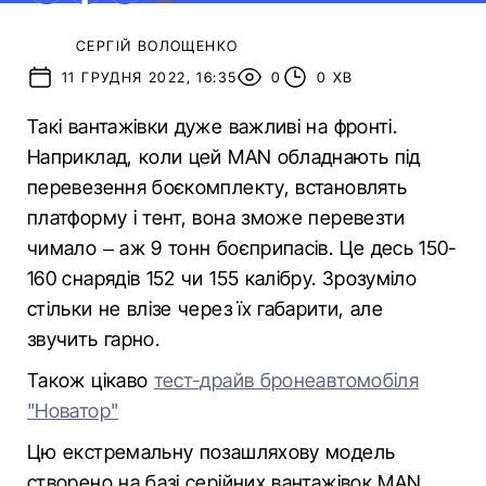
СЕРГІЙ ВОЛОЩЕНКО
11 ГРУДНЯ 2022, 16:35
0
0 ХВ
Такі вантажівки дуже важливі на фронті.
Наприклад, коли цей MAN обладнають під
перевезення боєкомплекту, встановлять
платформу і тент, вона зможе перевезти
чимало – аж 9 тонн боєприпасів. Це десь 150-
160 снарядів 152 чи 155 калібру. Зрозуміло
стільки не влізе через їх габарити, але
звучить гарно.
Також цікаво
тест-драйв бронеавтомобіля
"Новатор"
Цю екстремальну позашляхову модель
створено на базі серійних вантажівок МАN