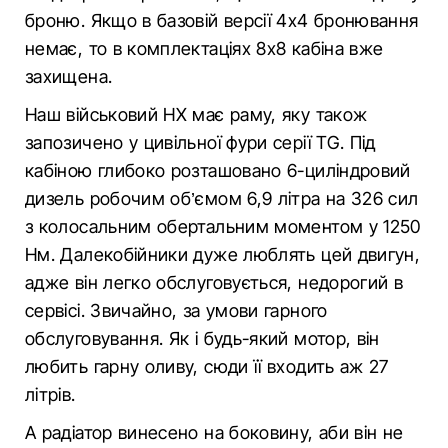
броню. Якщо в базовій версії 4х4 бронювання
немає, то в комплектаціях 8х8 кабіна вже
захищена.
Наш військовий HX має раму, яку також
запозичено у цивільної фури серії TG. Під
кабіною глибоко розташовано 6-циліндровий
дизель робочим об’ємом 6,9 літра на 326 сил
з колосальним обертальним моментом у 1250
Нм. Далекобійники дуже люблять цей двигун,
адже він легко обслуговується, недорогий в
сервісі. Звичайно, за умови гарного
обслуговування. Як і будь-який мотор, він
любить гарну оливу, сюди її входить аж 27
літрів.
А радіатор винесено на боковину, аби він не