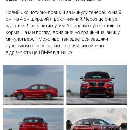
Новий «ікс чотири» довший за минулу генерацію на 8
см, на 4 см ширший і трохи нижчий. Через це силует
здається більш витягнутим. У новачка дуже стильна
корма. На мій погляд, вона значно граційніша, аніж у
минулої версії. Можливо, так здається завдяки
вузеньким світлодіодним ліхтарям, які сильно
відрізняють цей BMW від інших.