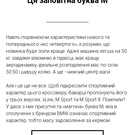
Ця заповітна буква М
Навіть порівнюючи характеристики нового та
попереднього «ікс четвертого», я розумію, що
новинка буде їхати краще. Адже машина легша на 50
кг завдяки алюмінію в підвісці, має кращу
аеродинаміку, ідеальне розподілення мас по осях
50:50 і ширшу колію. А ще - нижчий центр ваги.
Але і це ще не все. Щоб підкреслити спортивний
характер цього кросоверу, баварці пропонують його
у трьох версіях: xLine, M Sport та M Sport X. Помітили?
У двох з них присутня та «магічна» буква М, яка в
сполученні з брендом BMW означає спортивний
характер, тобто масу задоволення за кермом.