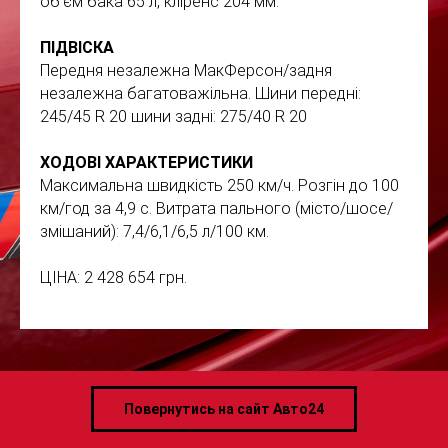
об'єм бака 65 л, кліренс 204 мм.
ПІДВІСКА
Передня незалежна МакФерсон/задня
незалежна багатоважільна. Шини передні:
245/45 R 20 шини задні: 275/40 R 20
ХОДОВІ ХАРАКТЕРИСТИКИ
Максимальна швидкість 250 км/ч. Розгін до 100
км/год за 4,9 с. Витрата пального (місто/шосе/
змішаний): 7,4/6,1/6,5 л/100 км.
ЦІНА: 2 428 654 грн.
Повернутись на сайт Авто24