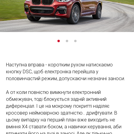
Наступна вправа - коротким рухом натискаємо
кнопку DSC, щоб електроніка перейшла у
половинчастий режим, допускаючи незначні заноси.
А от коли повністю вимкнути електронний
обмежувач, тоді блокується задній активний
диференціал. І це на мокрому покритті наділяє
кросовер неймовірною здатністю… дрифтувати. В
цьому випадку на перший план вже виходить не
вміння Х4 ставати боком, а навички керування, аби
втримати його на дузі в заносі. Але як тільки-но