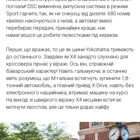
погнали! DSC вимкнена, випускна система в режимі
Sport гарчить так, як не очікуєш від дизеля. 680 номів
хвилею накочуються з низів, а автомат вміло
перебирає передачі, принаймні краще, ніж
намагаєшся це робити пелюстками під кермом.
Перше, що вражає, то це як шини Yokohama тримають
до останнього. Завдяки їм Х4 занадто слухняно для
кросовера пірнає у віражі. Ось він, справжній
баварський характер! Навіть гальмуючи, в останню
мить розумієш, що М-гальма встигнуть зупинити 1,8-
тонний автомобіль, а повний привід Х-Drive, навіть без
електронного нашийника, втримає машину на курсі.
На виході зі швидкого віражу Х4 місцями встигає
мотнути хвостом, але це тільки додає кайфу.