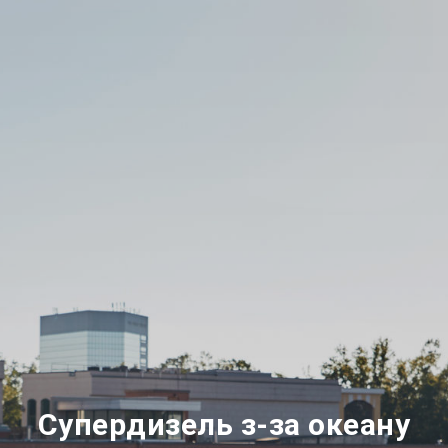
С
упердизель з-за океану