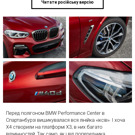
Читати російську версію
Перед полігоном BMW Performance Center в
Спартанбурзі вишикувалася вся лінійка «іксів». І хоча
Х4 створили на платформі Х3, в них багато
відмінностей. Так само, як і від попередника.