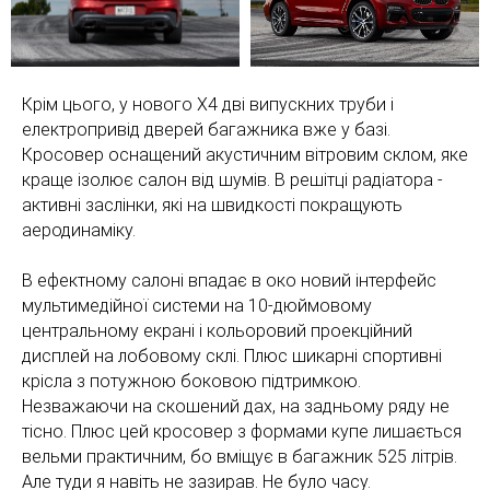
Крім цього, у нового Х4 дві випускних труби і
електропривід дверей багажника вже у базі.
Кросовер оснащений акустичним вітровим склом, яке
краще ізолює салон від шумів. В решітці радіатора -
активні заслінки, які на швидкості покращують
аеродинаміку.
В ефектному салоні впадає в око новий інтерфейс
мультимедійної системи на 10-дюймовому
центральному екрані і кольоровий проекційний
дисплей на лобовому склі. Плюс шикарні спортивні
крісла з потужною боковою підтримкою.
Незважаючи на скошений дах, на задньому ряду не
тісно. Плюс цей кросовер з формами купе лишається
вельми практичним, бо вміщує в багажник 525 літрів.
Але туди я навіть не зазирав. Не було часу.