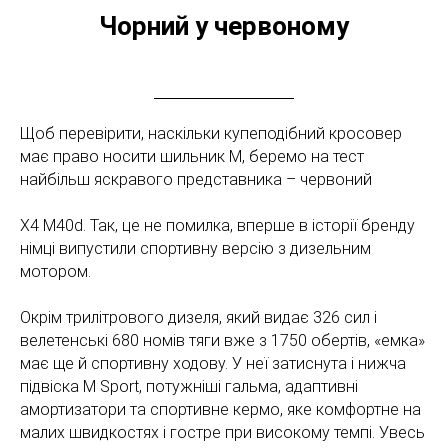
Чорний у червоному
Щоб перевірити, наскільки купеподібний кросовер
має право носити шильник М, беремо на тест
найбільш яскравого представника – червоний
Х4 М40d. Так, це не помилка, вперше в історії бренду
німці випустили спортивну версію з дизельним
мотором.
Окрім трилітрового дизеля, який видає 326 сил і
велетенські 680 номів тяги вже з 1750 обертів, «емка»
має ще й спортивну ходову. У неї затиснута і нижча
підвіска M Sport, потужніші гальма, адаптивні
амортизатори та спортивне кермо, яке комфортне на
малих швидкостях і гостре при високому темпі. Увесь