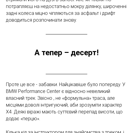
потрапляєш на недостатньо мокру ділянку, широченні
задні колеса міцно чіпляються за асфальт і дрифт
доводиться розпочинати знову.
А тепер – десерт!
Проте це все - забавки. Найцікавіше було попереду. У
BMW Performance Center є відносно невеликий
власний трек. Звісно , не «формульна» траса, але
місцями доволі інтригуючий, аби зрозуміти характер
X4. Деякі віражі мають суттєвий перепад висоти, що
додає «перцю».
Кілька кіл за інструктором для знайомства з треком, і