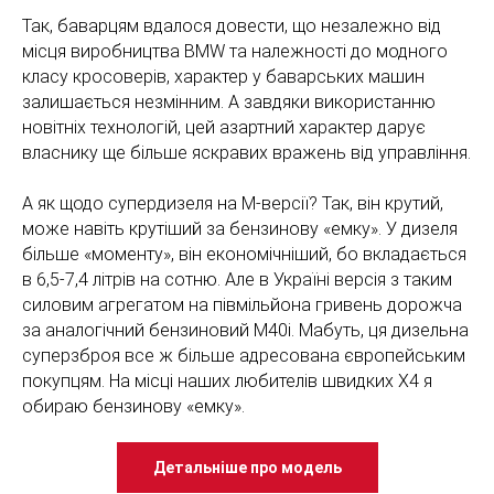
Так, баварцям вдалося довести, що незалежно від
місця виробництва BMW та належності до модного
класу кросоверів, характер у баварських машин
залишається незмінним. А завдяки використанню
новітніх технологій, цей азартний характер дарує
власнику ще більше яскравих вражень від управління.
А як щодо супердизеля на М-версії? Так, він крутий,
може навіть крутіший за бензинову «емку». У дизеля
більше «моменту», він економічніший, бо вкладається
в 6,5-7,4 літрів на сотню. Але в Україні версія з таким
силовим агрегатом на півмільйона гривень дорожча
за аналогічний бензиновий M40i. Мабуть, ця дизельна
суперзброя все ж більше адресована європейським
покупцям. На місці наших любителів швидких Х4 я
обираю бензинову «емку».
Детальніше про модель