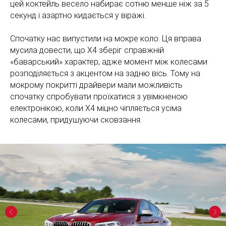
цей коктейль весело набирає сотню менше ніж за 5
секунд і азартно кидається у віражі.
Спочатку нас випустили на мокре коло. Ця вправа
мусила довести, що Х4 зберіг справжній
«баварський» характер, адже момент між колесами
розподіляється з акцентом на задню вісь. Тому на
мокрому покритті драйвери мали можливість
спочатку спробувати проїхатися з увімкненою
електронікою, коли Х4 міцно чіпляється усіма
колесами, придушуючи сковзання.