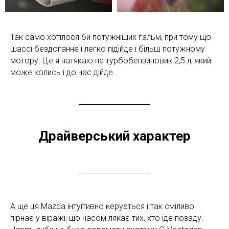
Так само хотілося би потужніших гальм, при тому що
шассі бездоганне і легко підійде і більш потужному
мотору. Це я натякаю на турбобензиновик 2,5 л, який
може колись і до нас дійде.
Драйверський характер
А ще ця Mazda інтуїтивно керується і так сміливо
пірнає у віражі, що часом лякає тих, хто їде позаду.