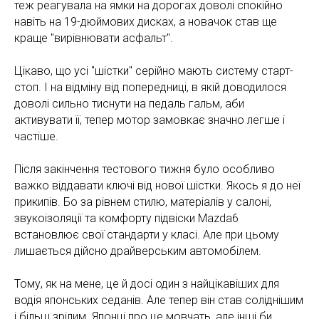
теж реагувала на ямки на дорогах доволі спокійно
навіть на 19-дюймових дисках, а новачок став ще
краще "вирівнювати асфальт".
Цікаво, що усі "шістки" серійно мають систему старт-
стоп. І на відміну від попередниці, в якій доводилося
доволі сильно тиснути на педаль гальм, аби
активувати її, тепер мотор замовкає значно легше і
частіше.
Після закінчення тестового тижня було особливо
важко віддавати ключі від нової шістки. Якось я до неї
прикипів. Бо за рівнем стилю, матеріалів у салоні,
звукоізоляції та комфорту підвіски Mazda6
встановлює свої стандарти у класі. Але при цьому
лишається дійсно драйверським автомобілем.
Тому, як на мене, це й досі один з найцікавіших для
водія японських седанів. Але тепер він став соліднішим
і більш зрілим. Японці про це мовчать, але інші би