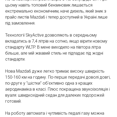
цьому навіть топовий бензиновик лишається
екстремально економічним, наче дизель, який зник з
прайс-листів Mazda6 і тепер доступний в Україні лише
під замовлення.
Технології SkyActive дозволяють в середньому
вкладатись в 7,4 літрів на сотню, якщо вірити новому
стандарту WLTP. В мене виходило на півтора літра
більше, але мій жвавий стиль не підпадає під жодні
стандарти.
Нова Mazda6 дуже легко тримає високу швидкість
150-160 км на годину. По-перше передачі доволі довгі,
по-друге у "шістки" об'єктивно одна з кращих
аеродинаміка в класі. Плюс покращена звукоізоляція і
вуаля: швидкохідний седан для далеких подорожей
готовий.
На роботу автомата і чутливість педалі газу можна