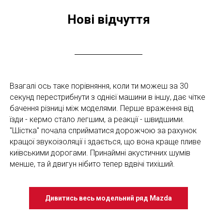
Нові відчуття
Взагалі ось таке порівняння, коли ти можеш за 30
секунд перестрибнути з однієї машини в іншу, дає чітке
бачення різниці між моделями. Перше враження від
їзди - кермо стало легшим, а реакції - швидшими.
"Шістка" почала сприйматися дорожчою за рахунок
кращої звукоізоляції і здається, що вона краще пливе
київськими дорогами. Принаймні акустичних шумів
менше, та й двигун нібито тепер вдвічі тихіший.
Дивитись весь модельний ряд Mazda