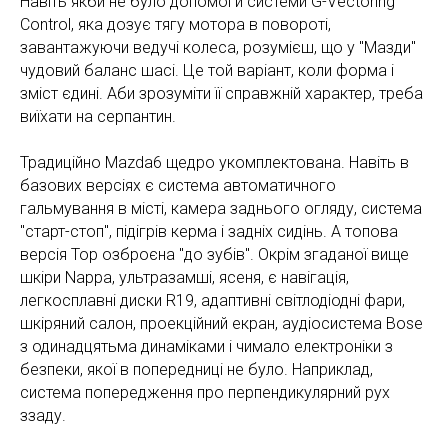
Навіть якби не було допомоги системи G-Vectoring
Control, яка дозує тягу мотора в повороті,
завантажуючи ведучі колеса, розумієш, що у "Мазди"
чудовий баланс шасі. Це той варіант, коли форма і
зміст єдині. Аби зрозуміти її справжній характер, треба
виїхати на серпантин.
Традиційно Mazda6 щедро укомплектована. Навіть в
базових версіях є система автоматичного
гальмування в місті, камера заднього огляду, система
"старт-стоп", підігрів керма і задніх сидінь. А топова
версія Тор озброєна "до зубів". Окрім згаданої вище
шкіри Nappa, ультразамші, ясеня, є навігація,
легкосплавні диски R19, адаптивні світлодіодні фари,
шкіряний салон, проекційний екран, аудіосистема Bose
з одинадцятьма динаміками і чимало електроніки з
безпеки, якої в попередниці не було. Наприклад,
система попередження про перпендикулярний рух
ззаду.