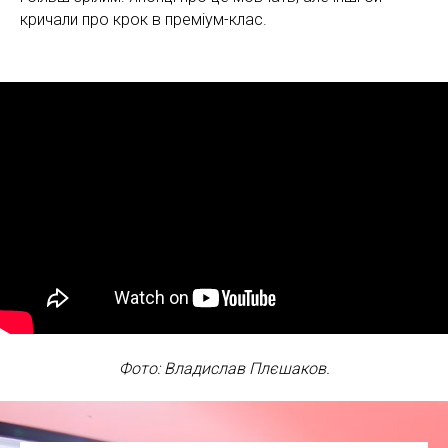
кричали про крок в преміум-клас.
Фото: Владислав Плєшаков.