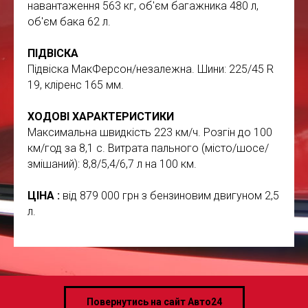
навантаження 563 кг, об'єм багажника 480 л,
об'єм бака 62 л.
ПІДВІСКА
Підвіска MакФерсон/незалежна. Шини: 225/45 R
19, кліренс 165 мм.
ХОДОВІ ХАРАКТЕРИСТИКИ
Максимальна швидкість 223 км/ч. Розгін до 100
км/год за 8,1 с. Витрата пального (місто/шосе/
змішаний): 8,8/5,4/6,7 л на 100 км.
ЦІНА :
від 879 000 грн з бензиновим двигуном 2,5
л.
Повернутись на сайт Авто24