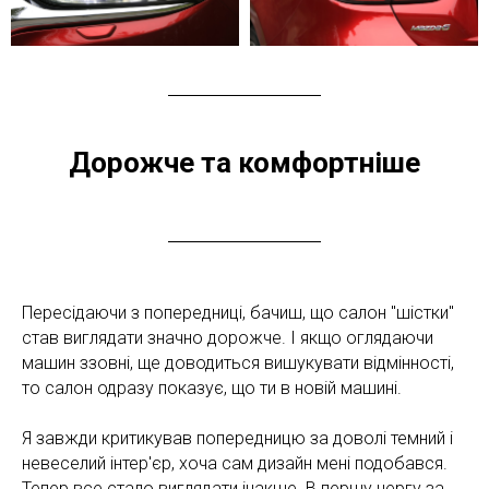
Дорожче та комфортніше
Пересідаючи з попередниці, бачиш, що салон "шістки"
став виглядати значно дорожче. І якщо оглядаючи
машин ззовні, ще доводиться вишукувати відмінності,
то салон одразу показує, що ти в новій машині.
Я завжди критикував попередницю за доволі темний і
невеселий інтер'єр, хоча сам дизайн мені подобався.
Тепер все стало виглядати інакше. В першу чергу за