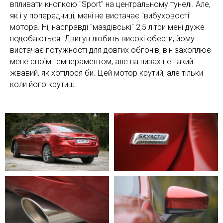
впливати кнопкою "Sport" на центральному тунелі. Але,
як і у попередниці, мені не вистачає "вибуховості"
мотора. Ні, насправді "маздівські" 2,5 літри мені дуже
подобаються. Двигун любить високі оберти, йому
вистачає потужності для довгих обгонів, він захоплює
мене своїм темпераментом, але на низах не такий
жвавий, як хотілося би. Цей мотор крутий, але тільки
коли його крутиш.