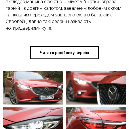
виглядає машина ефектно. Силует у "шістки" справді
гарний - з довгим капотом, заваленим лобовим склом
та плавним переходом заднього скла в багажник.
Європейці давно такі седани називають
чотиридверними купе.
Читати російську версію