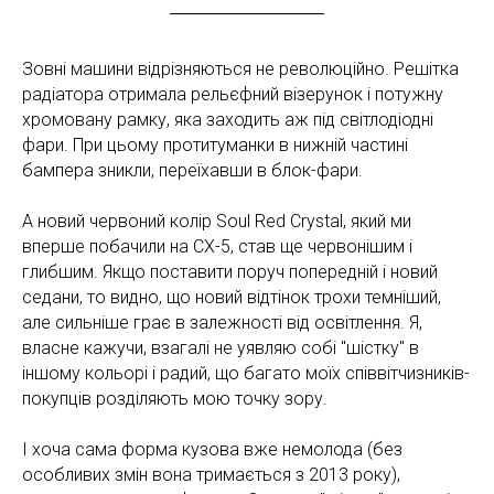
Зовні машини відрізняються не революційно. Решітка
радіатора отримала рельєфний візерунок і потужну
хромовану рамку, яка заходить аж під світлодіодні
фари. При цьому протитуманки в нижній частині
бампера зникли, переїхавши в блок-фари.
А новий червоний колір Soul Red Crystal, який ми
вперше побачили на СХ-5, став ще червонішим і
глибшим. Якщо поставити поруч попередній і новий
седани, то видно, що новий відтінок трохи темніший,
але сильніше грає в залежності від освітлення. Я,
власне кажучи, взагалі не уявляю собі "шістку" в
іншому кольорі і радий, що багато моїх співвітчизників-
покупців розділяють мою точку зору.
І хоча сама форма кузова вже немолода (без
особливих змін вона тримається з 2013 року),