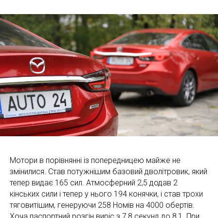
Мотори в порівнянні із попередницею майже не
змінилися. Став потужнішим базовий дволітровик, який
тепер видає 165 сил. Атмосферний 2,5 додав 2
кінських сили і тепер у нього 194 конячки, і став трохи
тяговитішим, генеруючи 258 Номів на 4000 обертів.
Хоча паспортний розгін виріс з 7,8 секунд до 8,1. При