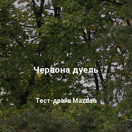
Червона дуель
Тест-драйв
Mazda6