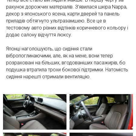
рахунок дорожчих матеріалів. З'явилася шкіра Nappa,
декор з японського ясена, карти дверей та панель
приладів обтягнуто ультразамшею. Все це в
тестовому авто різних відтінків коричневого кольору і
додає салону відчуття люксу.
Японці наголошують, що сидіння стали
вібропоглинаючими, але, як на мене, вони тепер
розраховані на більших, вгодованіших пасажирів, бо
подушка втратила трохи бокової підтримки. Натомість
сидіння нарешті отримали вентиляцію.