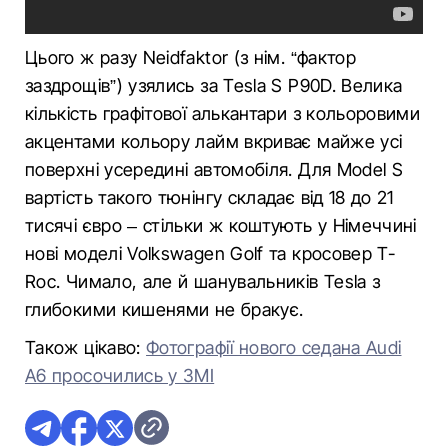
Цього ж разу Neidfaktor (з нім. “фактор
заздрощів”) узялись за Tesla S P90D. Велика
кількість графітової алькантари з кольоровими
акцентами кольору лайм вкриває майже усі
поверхні усередині автомобіля. Для Model S
вартість такого тюнінгу складає від 18 до 21
тисячі євро – стільки ж коштують у Німеччині
нові моделі Volkswagen Golf та кросовер T-
Roc. Чимало, але й шанувальників Tesla з
глибокими кишенями не бракує.
Також цікаво:
Фотографії нового седана Audi
A6 просочились у ЗМІ