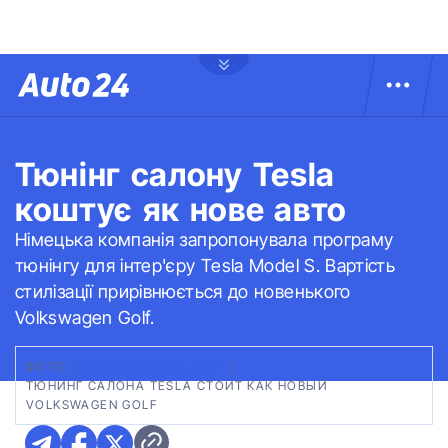
Тюнінг салону Tesla
коштує як нове авто
Німецька компанія запропонувала програму
тюнінгу для інтер'єру Tesla Model S. Вартість
стилізації прирівнюється до новенького
Volkswagen Golf.
ФОТО:
AUTOEVOLUTION.COM
|
ТЮНИНГ САЛОНА TESLA СТОИТ КАК НОВЫЙ
VOLKSWAGEN GOLF