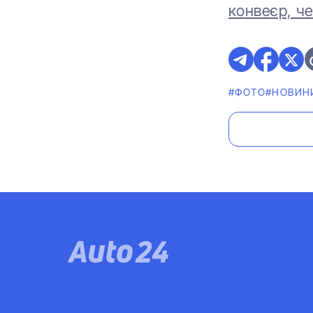
конвеєр, че
#ФОТО
#НОВИН