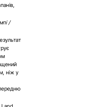
панів,
мпі /
езультат
трує
ом
нащений
, ніж у
 передню
 Land