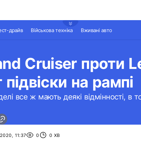
ест-драйв
Військова техніка
Вживані авто
and Cruiser проти L
т підвіски на рампі
делі все ж мають деякі відмінності, в то
2020, 11:37
0
0 ХВ