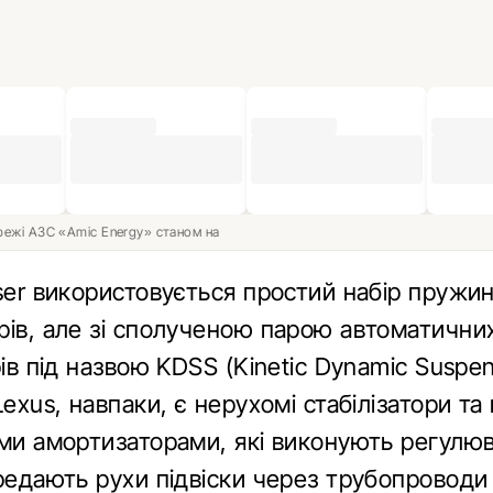
ережі АЗС «Amic Energy» станом на
ser використовується простий набір пружин
рів, але зі сполученою парою автоматични
рів під назвою KDSS (Kinetic Dynamic Suspe
Lexus, навпаки, є нерухомі стабілізатори та
ими амортизаторами, які виконують регулю
ередають рухи підвіски через трубопроводи