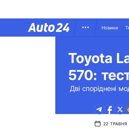
Новини
Т
Toyota L
570: тес
Дві споріднені мо
22 ТРАВНЯ 