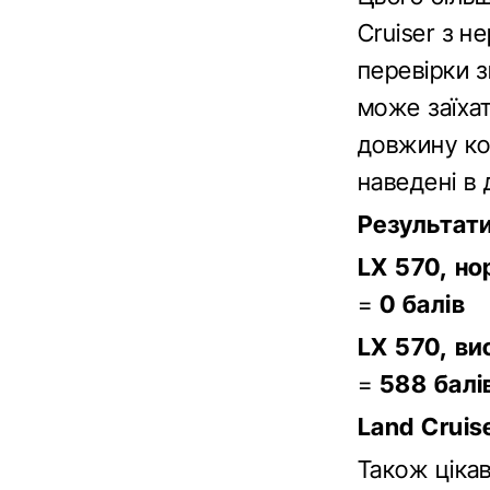
Cruiser з н
перевірки з
може заїхат
довжину кол
наведені в
Результати
LX 570, но
=
0 балів
LX 570, ви
=
588 балі
Land Cruis
Також ціка