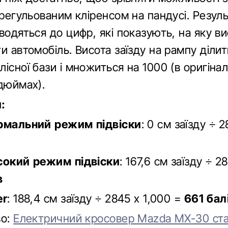
ерегульованим кліренсом на пандусі. Резул
водяться до цифр, які показують, на яку в
и автомобіль. Висота заїзду на рампу ділит
існої бази і множиться на 1000 (в оригіна
 дюймах).
:
рмальний режим підвіски
: 0 см заїзду ÷ 
сокий режим підвіски
: 167,6 см заїзду ÷ 2
в
er
: 188,4 см заїзду ÷ 2845 x 1,000 =
661 бал
во:
Електричний кросовер Mazda MX-30 ста