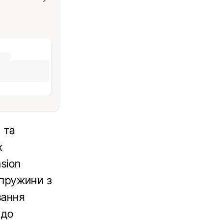
 та
х
nsion
 пружини з
вання
 до