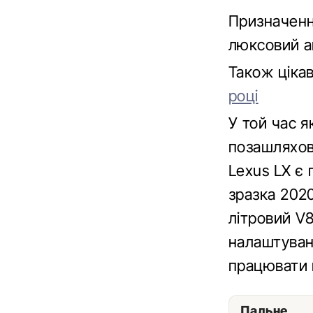
Призначенн
люксовий ав
Також ціка
році
У той час я
позашляхов
Lexus LX є
зразка 202
літровий V8
налаштуван
працювати 
Пальне