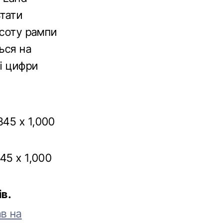
ьтати
исоту рампи
ься на
лі цифри
2845 x 1,000
845 x 1,000
ів.
в на