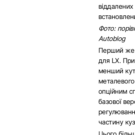
віддалених
встановлен
Фото: порів
Autoblog
Перший же 
для LX. При
менший кут
металевого
опційним с
базової вер
регулюванн
частину куз
Цього більш