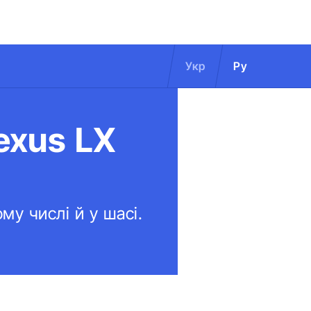
Укр
Ру
exus LX
му числі й у шасі.