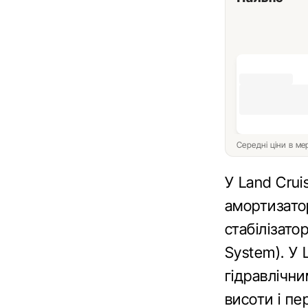
Середні ціни в м
У Land Crui
амортизато
стабілізато
System). У 
гідравлічн
висоти і п