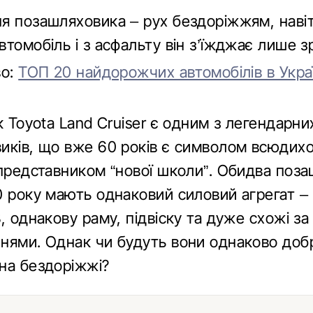
я позашляховика – рух бездоріжжям, наві
томобіль і з асфальту він з’їжджає лише зр
во:
ТОП 20 найдорожчих автомобілів в Украї
к Toyota Land Cruiser є одним з легендарни
иків, що вже 60 років є символом всюдихо
 представником “нової школи”. Обидва поз
0 року мають однаковий силовий агрегат – 
, однакову раму, підвіску та дуже схожі за
нями. Однак чи будуть вони однаково доб
на бездоріжжі?