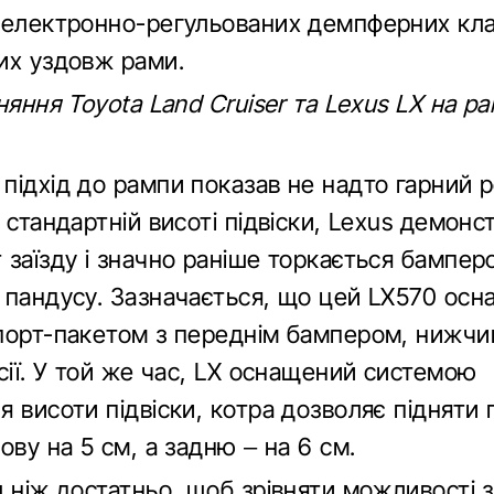
 електронно-регульованих демпферних кла
их уздовж рами.
няння Toyota Land Cruiser та Lexus LX на ра
підхід до рампи показав не надто гарний р
 стандартній висоті підвіски, Lexus демонс
 заїзду і значно раніше торкається бампер
 пандусу. Зазначається, що цей LX570 ос
порт-пакетом з переднім бампером, нижчим
сії. У той же час, LX оснащений системою
я висоти підвіски, котра дозволяє підняти
ову на 5 см, а задню – на 6 см.
 ніж достатньо, щоб зрівняти можливості з