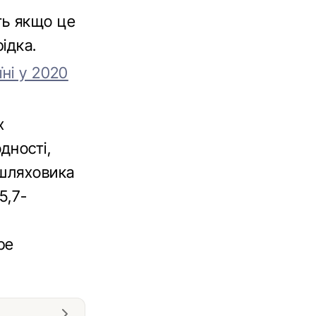
ть якщо це
ідка.
ні у 2020
х
дності,
ашляховика
5,7-
ре