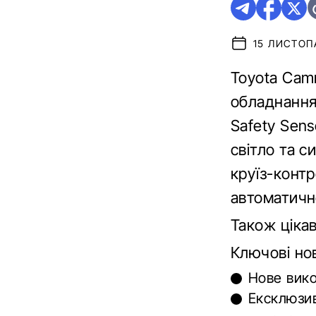
15 ЛИСТОПА
Toyota Cam
обладнання
Safety Sen
світло та с
круїз-контр
автоматичн
Також ціка
Ключові но
Нове вико
Ексклюзив