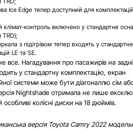
 TRD;
ова Ice Edge тепер доступний для комплектацій
 клімат-контроль включено у стандартне осн
 TRD);
еркала з підігрівом тепер входять у стандарт
цій LE та SE.
е все. Нагадування про пасажирів на задні
ходить у стандартну комплектацію, екран
йної системи може бути діагоналлю сім або
версія Nightshade отримала не лише ексклю
й особливі колісні диски на 18 дюймів.
иканська версія Toyota Camry 2022 модельн