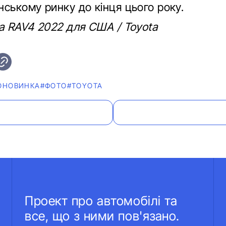
нському ринку до кінця цього року.
ta RAV4 2022 для США / Toyota
ОНОВИНКА
#ФОТО
#TOYOTA
Проект про автомобілі та
все, що з ними пов'язано.