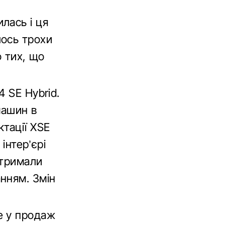
лась і ця
лось трохи
о тих, що
 SE Hybrid.
машин в
тації XSE
інтер’єрі
отримали
нням. Змін
е у продаж