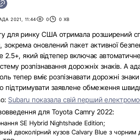
ДА 2021, 11:44
0
0 ХВ
ry для ринку США отримала розширений с
, зокрема оновлений пакет активної безпе
se 2.5+, який відтепер включає автоматичн
истему розпізнавання дорожніх знаків. А а
оль тепер вміє розпізнавати дорожні знаки
о підтримувати заявлене обмеження швидк
во:
Subaru показала свій перший електромо
вовведення для Toyota Camry 2022:
нання SE Hybrid Nightshade Edition;
ний двоколірний кузов Calvary Blue з чорним