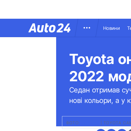
Новини
Т
Toyota о
2022 мо
Седан отримав суч
нові кольори, а у
ФОТО:
TOYOTA
|
TOYOTA CA