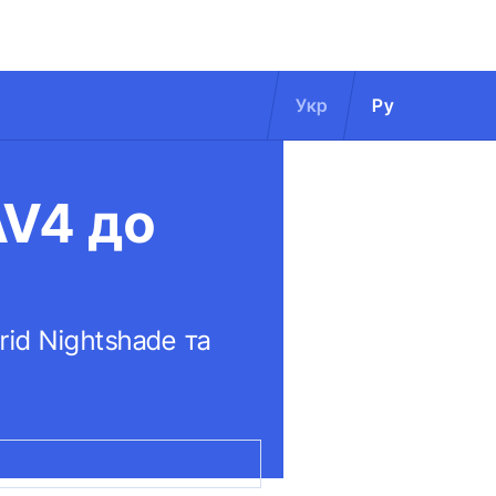
Укр
Ру
AV4 до
id Nightshade та