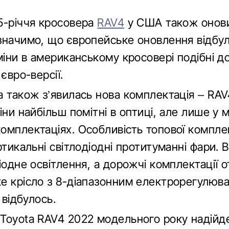
5-річчя кросовера
RAV4
у США також онови
значимо, що європейське оновлення відбу
міни в американському кросовері подібні д
 євро-версії.
 також з’явилась нова комплектація – RAV4
іни найбільш помітні в оптиці, але лише у 
омплектаціях. Особливість топової комплек
ртикальні світлодіодні протитуманні фари. В 
іодне освітлення, а дорожчі комплектації 
е крісло з 8-діапазонним електрорегулюва
 відбулось.
Toyota RAV4 2022 модельного року надійд