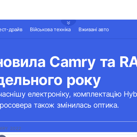
ест-драйв
Військова техніка
Вживані авто
новила Camry та R
дельного року
аснішу електроніку, комплектацію Hybr
 кросовера також змінилась оптика.
MRY 2022