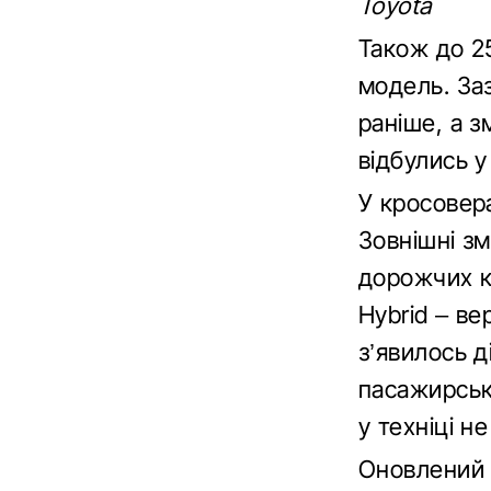
Toyota
Також до 2
модель. За
раніше, а з
відбулись у
У кросовера
Зовнішні зм
дорожчих к
Hybrid – ве
з’явилось д
пасажирськ
у техніці не
Оновлений 