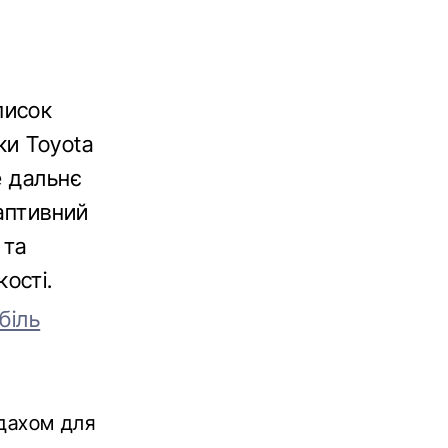
писок
ки Toyota
е дальнє
даптивний
 та
ості.
біль
 дахом для