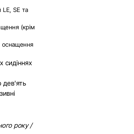
 LE, SE та
ащення (крім
не оснащення
х сидіннях
 дев'ять
зивні
ого року /