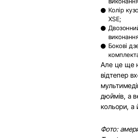
виконання
Колір куз
XSE;
Двозонний
виконання
Бокові дз
комплекта
Але це ще н
відтепер в
мультимеді
дюймів, а 
кольори, а 
Фото: амер