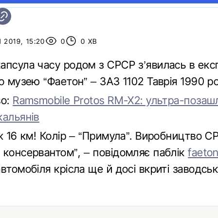
 2019, 15:20
0
0 ХВ
апсула часу родом з СРСР з’явилась в експ
о музею “Фаетон” – ЗАЗ 1102 Таврія 1990 р
во:
Ramsmobile Protos RM-X2: ультра-позаш
кальянів
ж 16 км! Колір – “Примула”. Виробництво С
 консервантом”, – повідомляє паблік
faeto
втомобіля крісла ще й досі вкриті заводсь