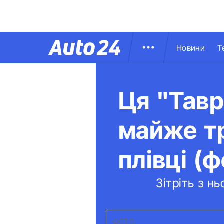
Новини
Т
Ця "Тавр
майже тр
плівці (ф
Зітріть з н
ФОТО:
FACEBOOK/FAETONZP