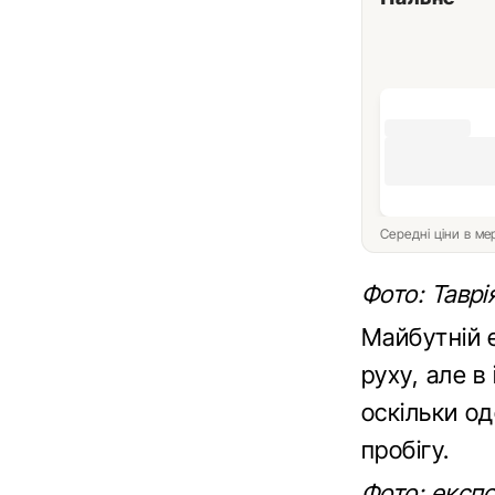
Середні ціни в м
Фото: Таврі
Майбутній 
руху, але в
оскільки о
пробігу.
Фото: експо