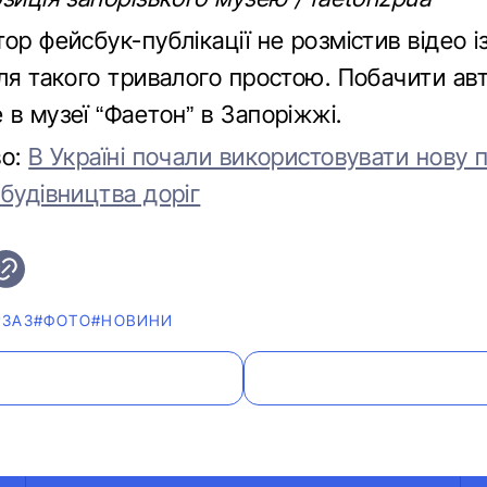
ор фейсбук-публікації не розмістив відео і
сля такого тривалого простою. Побачити ав
в музеї “Фаетон” в Запоріжжі.
во:
В Україні почали використовувати нову 
будівництва доріг
#ЗАЗ
#ФОТО
#НОВИНИ