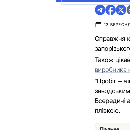
13 ВЕРЕСНЯ
Справжня к
запорізьког
Також ціка
виробника 
“Пробіг – а
заводським
Всередині а
плівкою.
Пальне