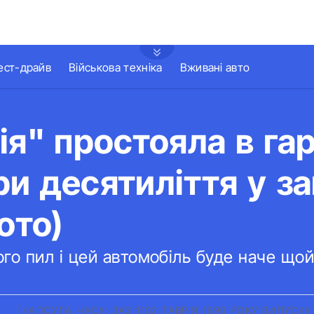
ест-драйв
Військова техніка
Вживані авто
ія" простояла в га
и десятиліття у з
ото)
ього пил і цей автомобіль буде наче щой
UA
|
КАПСУЛА ЧАСУ: ЗАЗ 1102 ТАВРІЯ 1990 РОКУ ВИПУСКУ