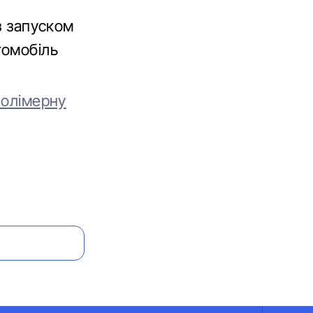
з запуском
томобіль
полімерну