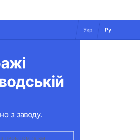
Укр
Ру
ражі
аводській
но з заводу.
 З ПРОБІГОМ 16 КМ