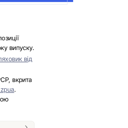
озиції
оку випуску.
ляховик від
РСР, вкрита
nzpua
.
кою