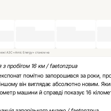
ережі АЗС «Amic Energy» станом на
я з пробігом 16 км / faetonzpua
експонат помітно запорошився за роки, пр
 іншому він виглядає абсолютно новим. Яким 
дометр машини й справді показує 16 кіломе
зиція запорізького музею / faetonzpua