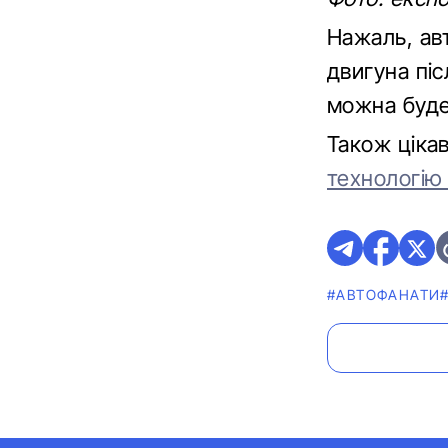
Нажаль, авт
двигуна пі
можна буде 
Також ціка
технологію 
#АВТОФАНАТИ