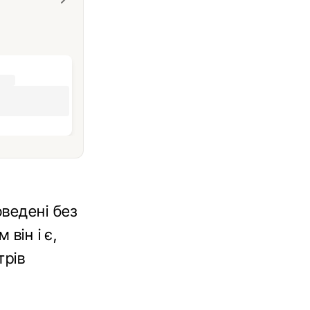
оведені без
він і є,
трів