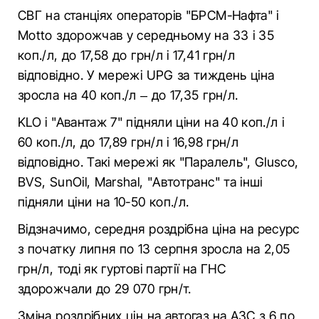
СВГ на станціях операторів "БРСМ-Нафта" і
Motto здорожчав у середньому на 33 і 35
коп./л, до 17,58 до грн/л і 17,41 грн/л
відповідно. У мережі UPG за тиждень ціна
зросла на 40 коп./л – до 17,35 грн/л.
KLO і "Авантаж 7" підняли ціни на 40 коп./л і
60 коп./л, до 17,89 грн/л і 16,98 грн/л
відповідно. Такі мережі як "Паралель", Glusco,
BVS, SunOil, Marshal, "Автотранс" та інші
підняли ціни на 10-50 коп./л.
Відзначимо, середня роздрібна ціна на ресурс
з початку липня по 13 серпня зросла на 2,05
грн/л, тоді як гуртові партії на ГНС
здорожчали до 29 070 грн/т.
Зміна роздрібних цін на автогаз на АЗС з 6 по