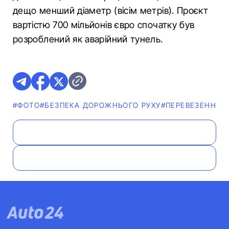
дещо менший діаметр (вісім метрів). Проєкт
вартістю 700 мільйонів євро спочатку був
розроблений як аварійний тунель.
#ФОТО
#БЕЗПЕКА ДОРОЖНЬОГО РУХУ
#ПЕРЕВЕЗЕННЯ
#