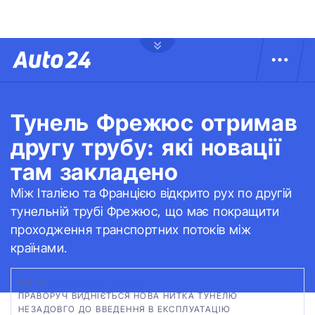
Тунель Фрежюс отримав
другу трубу: які новації
там закладено
Між Італією та Францією відкрито рух по другій
тунельній трубі Фрежюс, що має покращити
проходження транспортних потоків між
країнами.
ФОТО:
СКРИНШОТ АВТО24
|
ПРАВОРУЧ ВИДНІЄТЬСЯ НОВА НИТКА ТУНЕЛЮ
НЕЗАДОВГО ДО ВВЕДЕННЯ В ЕКСПЛУАТАЦІЮ