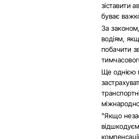
зіставити 
буває важк
За законом
водіям, якщ
побачити з
тимчасовог
Ще однією 
застрахуват
транспортн
міжнародно
"Якщо незас
відшкодуєм
компенсації