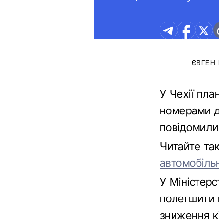
ЄВГЕН
У Чехії пла
номерами д
повідомили 
Читайте та
автомобіль
У Міністерс
полегшити 
зниження к