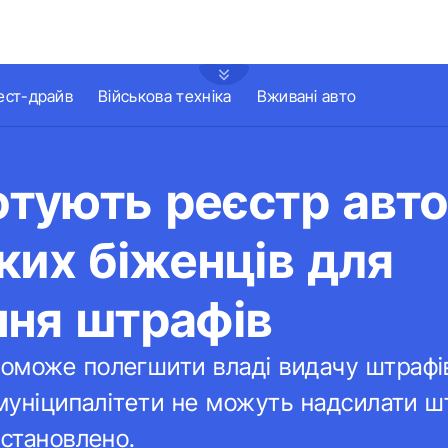
ест-драйв
Військова техніка
Вживані авто
готують реєстр авт
ких біженців для
ння штрафів
оможе полегшити владі видачу штрафів
 муніципалітети не можуть надсилати ш
встановлено.