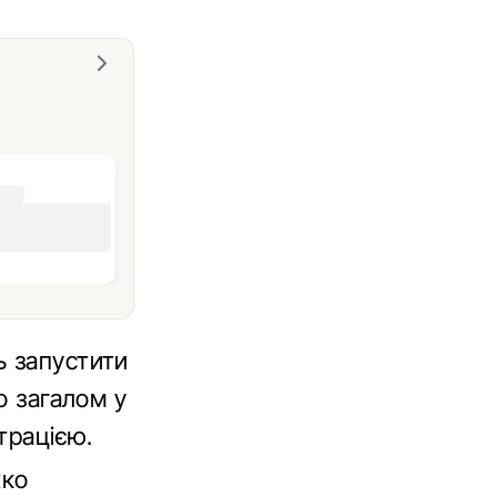
ь запустити
о загалом у
трацією.
жко