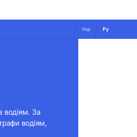
Укр
Ру
о
 водіям. За
трафи водіям,