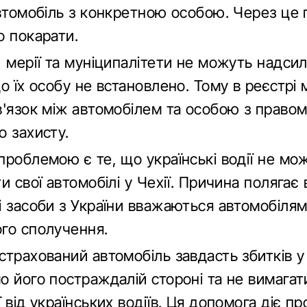
автомобіль з конкретною особою. Через це
о покарати.
, мерії та муніципалітети не можуть надси
о їх особу не встановлено. Тому в реєстрі
в'язок між автомобілем та особою з право
о захисту.
проблемою є те, що українські водії не мо
и свої автомобілі у Чехії. Причина полягає 
і засоби з України вважаються автомобіля
го сполучення.
трахований автомобіль завдасть збитків у 
о його постраждалій стороні та не вимага
 від українських водіїв. Ця допомога діє п