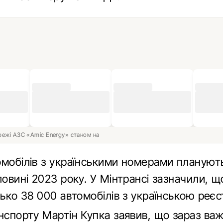
ережі АЗС «Amic Energy» станом на
омобілів з українськими номерами плануют
ловині 2023 року. У Мінтрансі зазначили, щ
зько 38 000 автомобілів з українською реєс
анспорту Мартін Купка заявив, що зараз ва