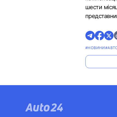
шести місяц
представни
#НОВИНИ
#АВТ