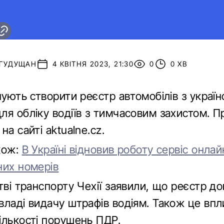
 ГУДУЩАН
4 КВІТНЯ 2023, 21:30
0
0 ХВ
нують створити реєстр автомобілів з украї
ля обліку водіїв з тимчасовим захистом. П
на сайті aktualne.cz.
кож:
В Україні відновив роботу сервіс онла
них номерів
тві транспорту Чехії заявили, що реєстр 
владі видачу штрафів водіям. Також це впл
ількості порушень ПДР.