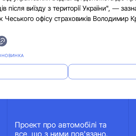
ів після виїзду з території України", — заз
к Чеського офісу страховиків Володимир К
ОНОВИНКА
Проект про автомобілі та
все, що з ними пов'язано.