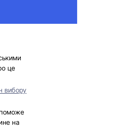
нськими
ро це
йн вибору
допоможе
ине на