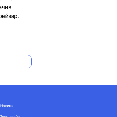
начив
рейзар.
Новини
Тест-драйв