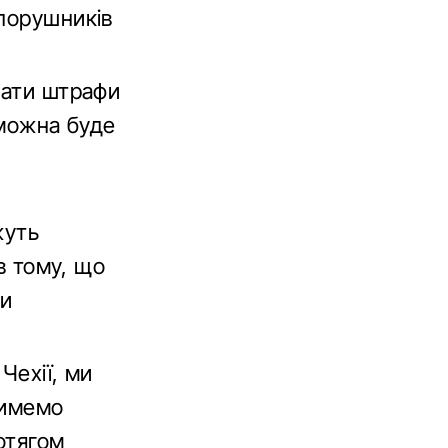
 порушників
лати штрафи
 можна буде
м
жуть
в тому, що
ми
Чехії, ми
тимемо
ротягом