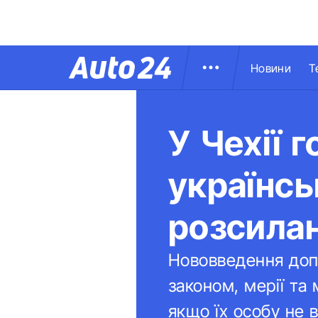
Новини
Т
У Чехії 
українсь
розсила
Нововведення доп
законом, мерії та
якщо їх особу не 