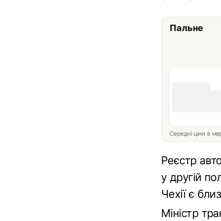
Пальне
Середні ціни в м
Реєстр авт
у другій по
Чехії є бли
Міністр тр