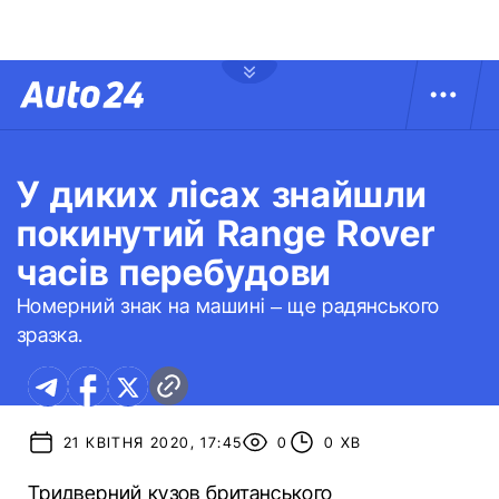
У диких лісах знайшли
покинутий Range Rover
часів перебудови
Номерний знак на машині – ще радянського
зразка.
21 КВІТНЯ 2020, 17:45
0
0 ХВ
Тридверний кузов британського