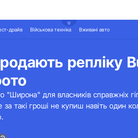
ест-драйв
Військова техніка
Вживані авто
продають репліку B
фото
го "Широна" для власників справжніх гі
 за такі гроші не купиш навіть один ко
.