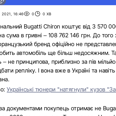
2021, 16:46
0
0 ХВ
нальний Bugatti Chiron коштує від 3 570 00
а сума в гривні – 108 762 146 грн. До того 
французький бренд офіційно не представле
 робить автомобіль ще більш недосяжним. Т
 – не принципова, приблизно за пів мільй
ати репліку. І вона вже в Україні та навіть
ана.
во:
Українські тюнери "натягнули" кузов "
за документами покупець отримає не Bugatt