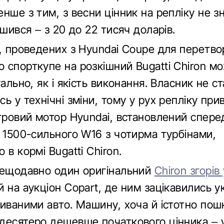
нше з тим, з весни цінник на репліку не зн
ьшився – з 20 до 22 тисяч доларів.
т, проведених з Hyundai Coupe для перетв
 спорткупе на розкішний Bugatti Chiron м
уально, як і якість виконання. Власник не ст
ь у технічні зміни, тому у рух репліку при
тровий мотор Hyundai, встановлений сперед
о 1500-сильного W16 з чотирма турбінами,
 в кормі Bugatti Chiron.
нещодавно один оригінальний
Chiron згорі
 на аукціон Copart, де ним зацікавились ук
живаними авто. Машину, хоча й істотно по
десятеро дешевше початкового цінника – у