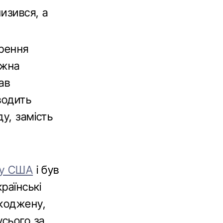
изився, а
орення
ожна
ав
водить
у, замість
в у США
і був
раїнські
шкоджену,
сього за