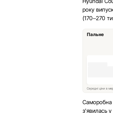
Hyundai Co
року випуск
(170–270 ти
Пальне
Середні ціни в м
Саморобн
з'явилась у