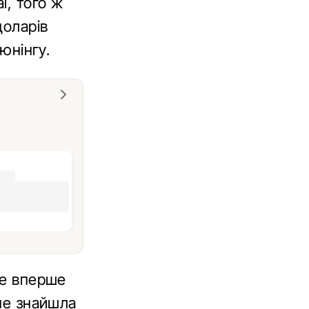
i, того ж
доларів
юнінгу.
pe вперше
 не знайшла