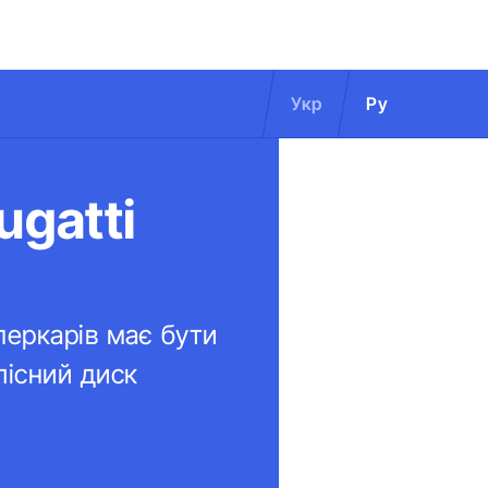
Укр
Ру
ugatti
перкарів має бути
лісний диск