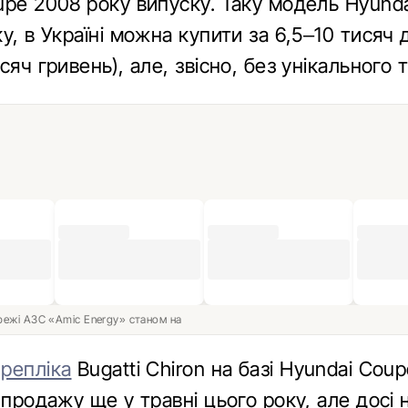
upe 2008 року випуску. Таку модель Hyunda
у, в Україні можна купити за 6,5–10 тисяч 
сяч гривень), але, звісно, без унікального т
ережі АЗС «Amic Energy» станом на
а
репліка
Bugatti Chiron на базі Hyundai Cou
 продажу ще у травні цього року, але досі