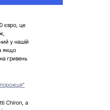
0 євро, це
ж,
ний у нашій
а якщо
она гривень
Запорожця"
i Chiron, а