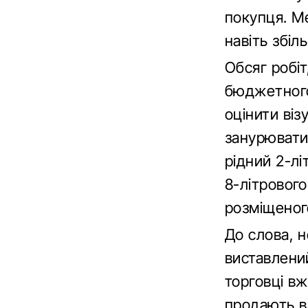
покупця. Ме
навіть збіл
Обсяг робі
бюджетного
оцінити віз
занурюватис
рідний 2-лі
8-літровог
розміщеного
До слова, 
виставлений
торговці в
продають в