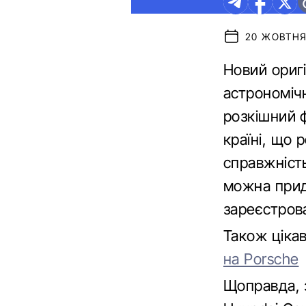
20 ЖОВТНЯ 
Новий оригі
астрономічн
розкішний 
країні, що
справжність
можна придб
зареєстров
Також ціка
на Porsche
Щоправда, 