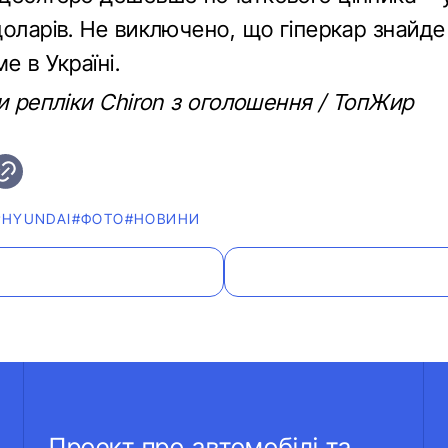
доларів. Не виключено, що гіперкар знайде
е в Україні.
и репліки Chiron з оголошення / ТопЖир
#HYUNDAI
#ФОТО
#НОВИНИ
Проект про автомобілі та