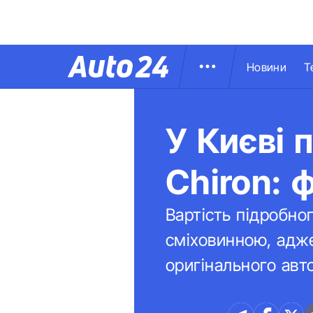
Новини
Т
У Києві 
Chiron: 
Вартість підробно
сміховинною, адже
оригінального авто