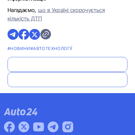
Нагадаємо,
що в Україні скорочується
кількість ДТП
#НОВИНИ
#АВТОТЕХНОЛОГІЇ