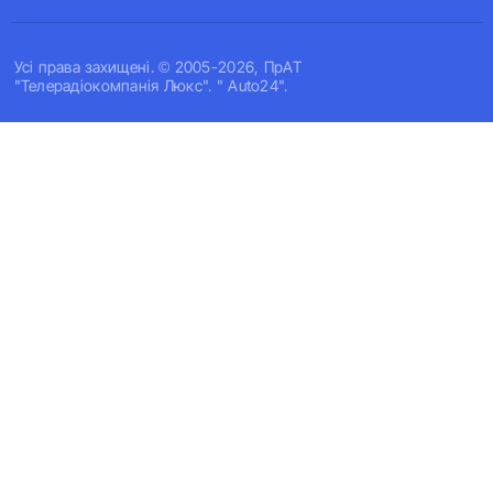
Усi права захищенi. © 2005-2026, ПрАТ
"Телерадіокомпанія Люкс". " Auto24".