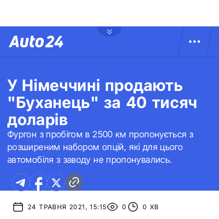
У Німеччині продають
"Буханець" за 40 тисяч
доларів
Фургон з пробігом в 2500 км пропонується з
розширеним набором опцій, які для цього
автомобіля з заводу не пропонувались.
24 ТРАВНЯ 2021, 15:15
0
0 ХВ