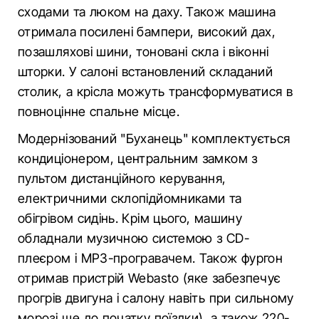
сходами та люком на даху. Також машина
отримала посилені бампери, високий дах,
позашляхові шини, тоновані скла і віконні
шторки. У салоні встановлений складаний
столик, а крісла можуть трансформуватися в
повноцінне спальне місце.
Модернізований "Буханець" комплектується
кондиціонером, центральним замком з
пультом дистанційного керування,
електричними склопідйомниками та
обігрівом сидінь. Крім цього, машину
обладнали музичною системою з CD-
плеєром і MP3-програвачем. Також фургон
отримав пристрій Webasto (яке забезпечує
прогрів двигуна і салону навіть при сильному
морозі ще до початку поїздки), а також 220-