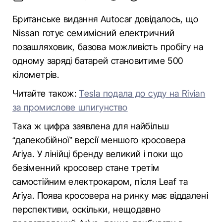
Британське видання Autocar довідалось, що
Nissan готує семимісний електричний
позашляховик, базова можливість пробігу на
одному заряді батарей становитиме 500
кілометрів.
Читайте також:
Tesla подала до суду на Rivian
за промислове шпигунство
Така ж цифра заявлена для найбільш
“далекобійної” версії меншого кросовера
Ariya. У лінійці бренду великий і поки що
безіменний кросовер стане третім
самостійним електрокаром, після Leaf та
Ariya. Поява кросовера на ринку має віддалені
перспективи, оскільки, нещодавно