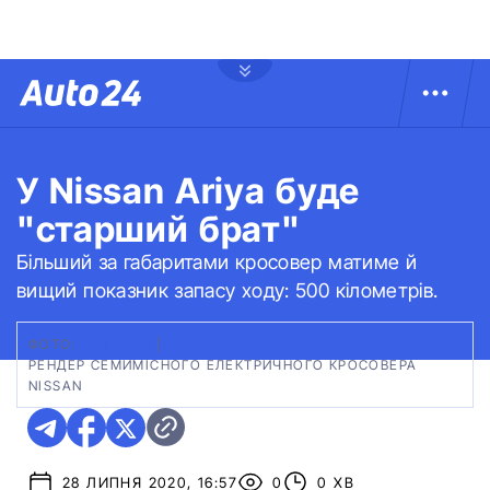
У Nissan Ariya буде
"старший брат"
Більший за габаритами кросовер матиме й
вищий показник запасу ходу: 500 кілометрів.
ФОТО:
AUTOCAR
|
РЕНДЕР СЕМИМІСНОГО ЕЛЕКТРИЧНОГО КРОСОВЕРА
NISSAN
28 ЛИПНЯ 2020, 16:57
0
0 ХВ