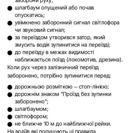
заборони руху;
шлагбаум опущений або почав
опускатись;
увімкнено заборонний сигнал світлофора
чи звуковий сигнал;
за переїздом утворився затор, який
змусить водія зупинитися на переїзді;
до переїзду в межах видимості
наближається поїзд (локомотив, дрезина).
Коли рух через залізничний переїзд
заборонено, потрібно зупинитися перед:
дорожньою розміткою – стоп-лінією;
дорожнім знаком "Проїзд без зупинки
заборонено";
шлагбаумом;
світлофором;
не ближче 10 м до найближчої рейки.
На водіїв які порушують ці правила