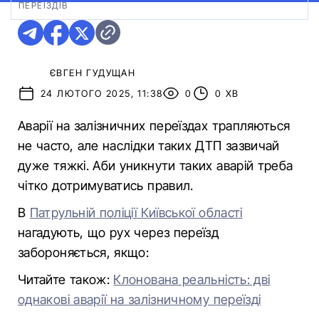
ПЕРЕЇЗДІВ
ЄВГЕН ГУДУЩАН
24 ЛЮТОГО 2025, 11:38
0
0 ХВ
Аварії на залізничних переїздах трапляються
не часто, але наслідки таких ДТП зазвичай
дуже тяжкі. Аби уникнути таких аварій треба
чітко дотримуватись правил.
В
Патрульній поліції Київської області
нагадують, що рух через переїзд
забороняється, якщо:
Читайте також:
Клонована реальність: дві
однакові аварії на залізничному переїзді