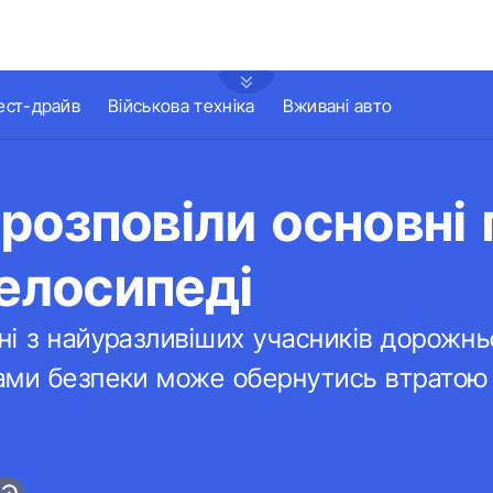
ест-драйв
Військова техніка
Вживані авто
ї розповіли основні
велосипеді
і з найуразливіших учасників дорожнь
ами безпеки може обернутись втратою 