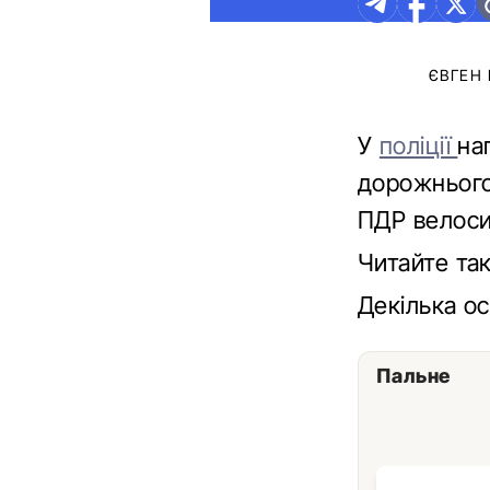
ЄВГЕН
У
поліції
на
дорожнього
ПДР велоси
Читайте та
Декілька о
Пальне