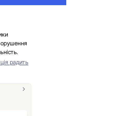
ики
 порушення
ьність.
іція радить