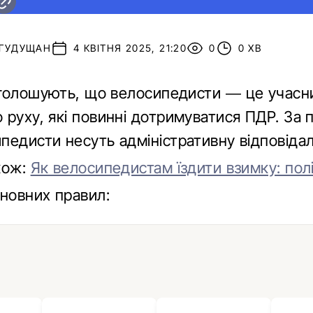
 ГУДУЩАН
4 КВІТНЯ 2025, 21:20
0
0 ХВ
голошують, що велосипедисти — це учасн
 руху, які повинні дотримуватися ПДР. За
педисти несуть адміністративну відповідал
кож:
Як велосипедистам їздити взимку: пол
сновних правил: