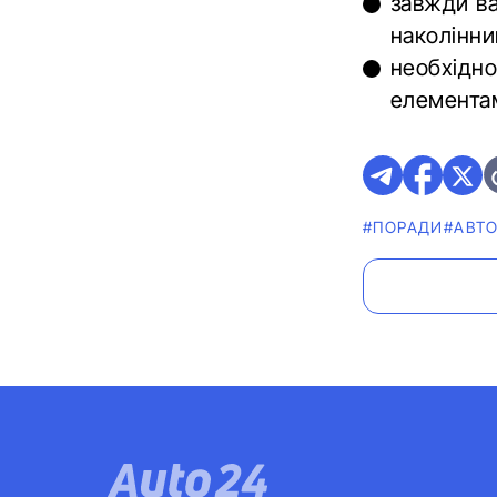
завжди ва
наколінни
необхідно
елемента
#ПОРАДИ
#АВТО