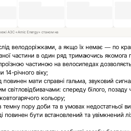
ережі АЗС «Amic Energy» станом на
слід велодоріжками, а якщо їх немає — по кра
їзної частини в один ряд тримаючись якомога 
проїзною частиною на велосипедах дозволяєт
и 14-річного віку;
 повинен мати справні гальма, звуковий сигна
м світловідбивачами: спереду білого, позаду 
жовтогарячого кольору;
в темну пору доби та в умовах недостатньої в
і повинен бути встановлений та увімкнений лі