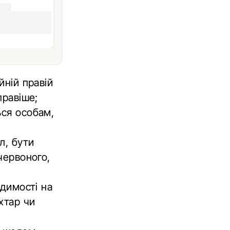
йній правій
правіше;
ься особам,
л, бути
червоного,
идимості на
хтар чи