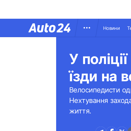
Новини
Т
У поліці
їзди на 
Велосипедисти одн
Нехтування заход
життя.