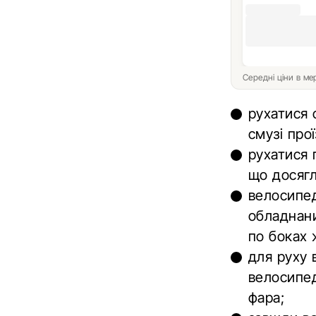
Середні ціни в м
рухатися 
смузі про
рухатися 
що досягл
велосипед
обладнани
по боках 
для руху 
велосипед
фара;