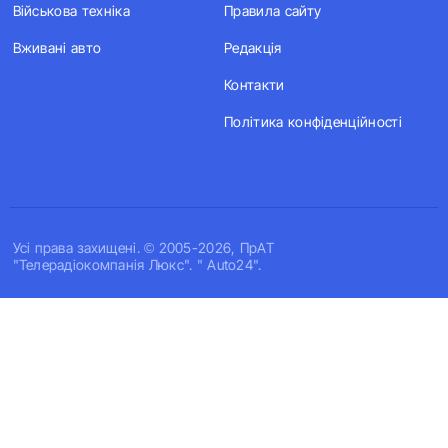
Військова техніка
Правила сайту
Вживані авто
Редакція
Контакти
Політика конфіденційності
Усi права захищенi. © 2005-2026, ПрАТ
"Телерадіокомпанія Люкс". " Auto24".