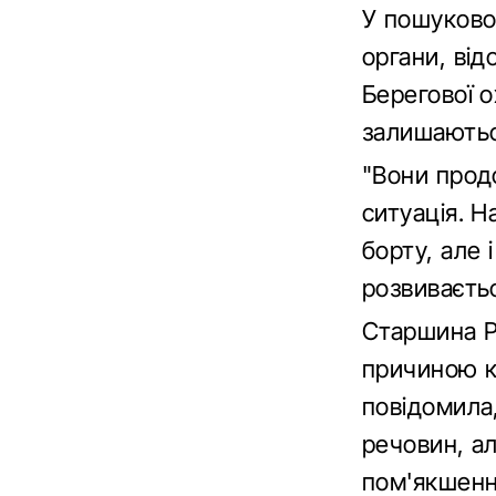
У пошуково
органи, від
Берегової 
залишаються
"Вони прод
ситуація. Н
борту, але
розвивається
Старшина Р
причиною к
повідомила
речовин, а
пом'якшенн