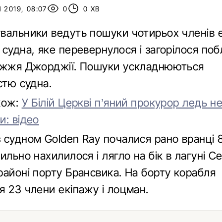
 2019, 08:07
0
0 ХВ
вальники ведуть пошуки чотирьох членів 
судна, яке перевернулося і загорілося поб
ежжя Джорджії. Пошуки ускладнюються
стю судна.
кож:
У Білій Церкві п’яний прокурор ледь н
и: відео
 судном Golden Ray почалися рано вранці 8
ильно нахилилося і лягло на бік в лагуні С
районі порту Брансвика. На борту корабля
я 23 члени екіпажу і лоцман.