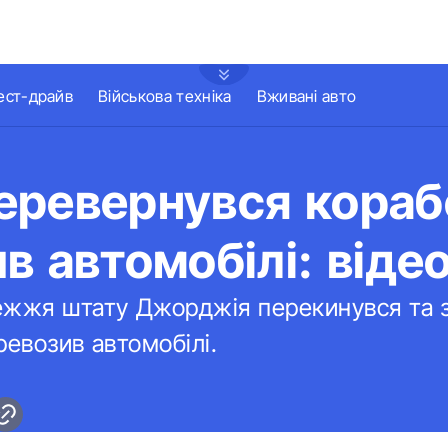
ест-драйв
Військова техніка
Вживані авто
еревернувся кораб
в автомобілі: віде
ежжя штату Джорджія перекинувся та з
ревозив автомобілі.