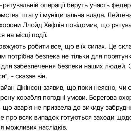
-рятувальній операції беруть участь федер
омства штату і муніципальна влада. Лейтен
охорони Ллойд Хефлін повідомив, що рятув
 на місці події.
овжують робити все, що в їх силах. Це скл
ам потрібна безпека не тільки для порятун
 і для забезпечення безпеки наших людей. 
", - сказав він.
айан Дікінсон заявив, що поки неясно, чи 
рену корабля погодні умови. Берегова охо
, що аварія не призвела до викиду забруд
ле про всяк випадок готуються заходи щод
я можливих наслідків.