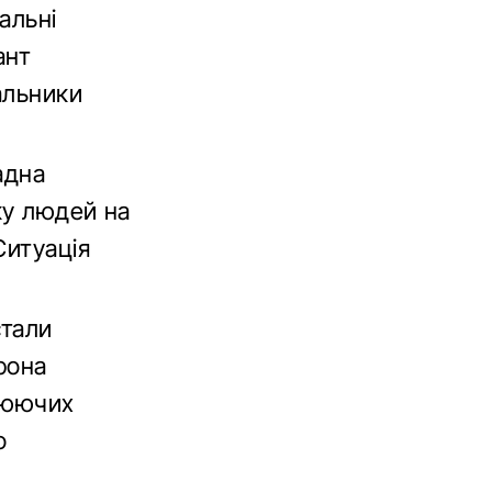
альні
ант
альники
адна
ку людей на
Ситуація
стали
рона
нюючих
о