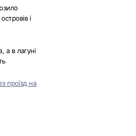
возило
островів і
, а в лагуні
ть
ез проїзд на