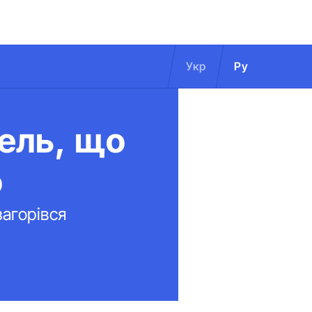
Укр
Ру
ель, що
о
агорівся