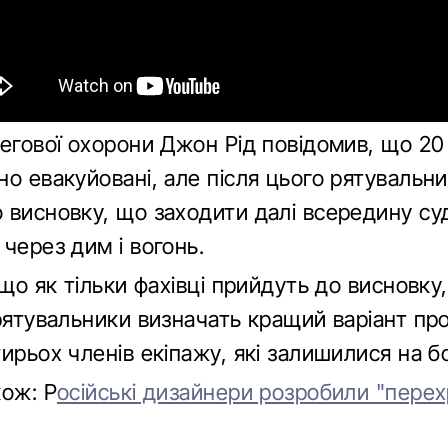
егової охорони Джон Рід повідомив, що 20 
о евакуйовані, але після цього рятувальн
 висновку, що заходити далі всередину су
через дим і вогонь.
 що як тільки фахівці прийдуть до висновку
 рятувальники визначать кращий варіант п
ирьох членів екіпажу, які залишилися на б
кож: Р
осійські дизайнери розробили "перех