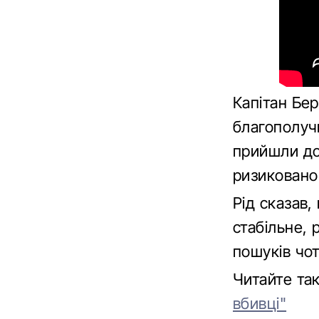
Капітан Бер
благополучн
прийшли до
ризиковано 
Рід сказав,
стабільне,
пошуків чот
Читайте та
вбивці"