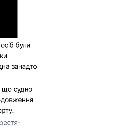
осіб були
ики
дна занадто
, що судно
родовження
орту.
рестя-