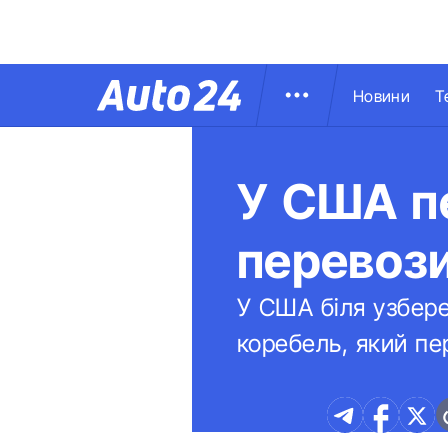
Новини
Т
У США п
перевози
У США біля узбер
коребель, який пе