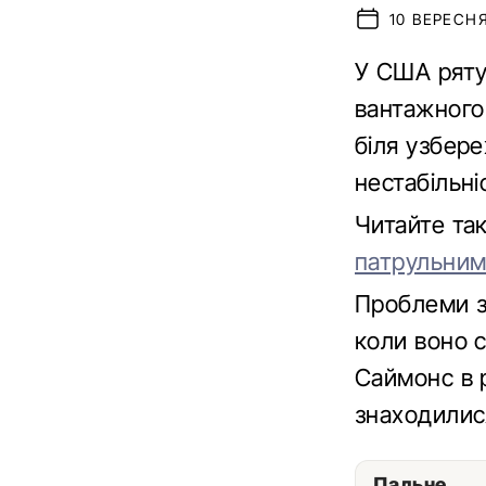
10 ВЕРЕСНЯ
У США ряту
вантажного 
біля узбер
нестабільні
Читайте та
патрульним
Проблеми з
коли воно с
Саймонс в 
знаходилис
Пальне