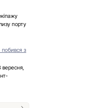
екіпажу
лизу порту
е побився з
 вересня,
ент-