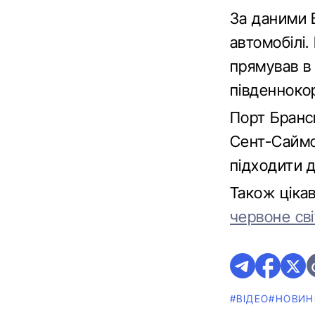
За даними 
автомобілі
прямував в
південноко
Порт Брансв
Сент-Саймо
підходити д
Також ціка
червоне св
#ВІДЕО
#НОВИН