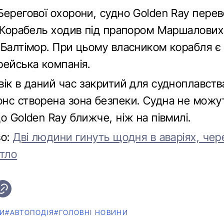
Берегової охорони, судно Golden Ray пере
. Корабель ходив під прапором Маршалових 
 Балтімор. При цьому власником корабля є
рейська компанія.
ік в даний час закритий для судноплавства
нс створена зона безпеки. Судна не можу
о Golden Ray ближче, ніж на півмилі.
во:
Дві людини гинуть щодня в аваріях, чер
ітло
И
#АВТОПОДІЯ
#ГОЛОВНІ НОВИНИ