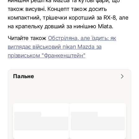
нинішня решітка Mazda та кутові фари, що
також висувні. Концепт також досить
компактний, трішечки коротший за RX-8, але
на крапельку довший за нинішню Miata.
Читайте також
Обстріляна, але їздить: як
виглядає військовий пікап Mazda за
прізвиськом "Франкенштейн"
Пальне