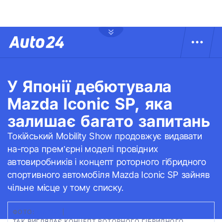
У Японії дебютувала
Mazda Iconic SP, яка
залишає багато запитань
Токійський Mobility Show продовжує видавати
на-гора прем’єрні моделі провідних
автовиробників і концепт роторного гібридного
спортивного автомобіля Mazda Iconic SP зайняв
чільне місце у тому списку.
ФОТО:
MAZDA
|
ТАК ВИГЛЯДАЄ КОНЦЕПТ РОТОРНОГО ГІБРИДНОГО